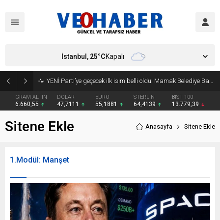
İstanbul,
25
°C
Kapalı
YENİ Parti’ye geçecek ilk isim belli oldu: Mamak Belediye Başkanı CHP’den istifa etti
GRAM ALTIN
DOLAR
EURO
STERLİN
BIST 100
6.660,55
47,7111
55,1881
64,4139
13.779,39
Sitene Ekle
Anasayfa
Sitene Ekle
1.Modül: Manşet