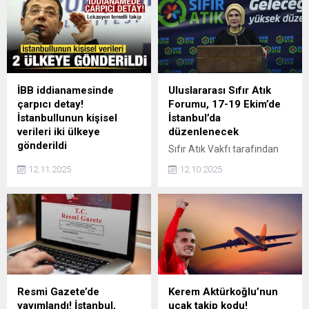
edildi. Kar yağışının yer yer
sosyal konutun hak
kuvvetli olması beklenirken
sahiplerini belirleyecek kura
yarınki yani 13 Ocak Salı
süreci, milyonlarca başvuru
günü okulların tatil olup
sahibinin merakla beklediği
olmayacağı merak konusu
bir aşamada. Başvuruların
oldu. Öğrenciler ve veliler,
tamamlanmasının ardından
"13 Ocak Salı İstanbul'da
vatandaşlar, kura çekiliş
İBB iddianamesinde
Uluslararası Sıfır Atık
okullar tatil mi" sorusuna
tarihini ve sonuçların ne
çarpıcı detay!
Forumu, 17-19 Ekim’de
yanıt arıyor.
zaman duyurulacağını
İstanbullunun kişisel
İstanbul’da
araştırıyor. Projede dar ve
verileri iki ülkeye
düzenlenecek
orta gelirli aileleri ev sahibi
gönderildi
Sıfır Atık Vakfı tarafından
yapma hedefi ön planda
İstanbul Cumhuriyet
'İnsan, Mekan, Dönüşüm'
tutulurken,...
12.11.2025
12.10.2025
Başsavcılığınca "İmamoğlu
temasıyla 17-19 Ekim
çıkar amaçlı suç örgütü"ne
tarihleri arasında
yönelik yürütülen
İstanbul'da, Uluslararası Sıfır
soruşturma kapsamında
Atık Forumu düzenlenecek.
hazırlanan iddianamede
çarpıcı detaylar yer aldı.
Resmi Gazete’de
Kerem Aktürkoğlu’nun
yayımlandı! İstanbul,
uçak takip kodu!