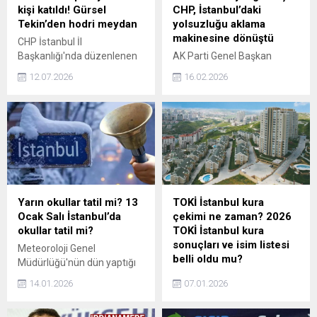
kişi katıldı! Gürsel
CHP, İstanbul’daki
Tekin’den hodri meydan
yolsuzluğu aklama
makinesine dönüştü
CHP İstanbul İl
Başkanlığı'nda düzenlenen
AK Parti Genel Başkan
törenle 200 kişi partiye
Yardımcısı ve Teşkilat
12.07.2026
16.02.2026
katıldı. CHP İstanbul il
Başkanı Ahmet
yönetimine görevlendirilen
Büyükgümüş, "Cumhuriyet
Gürsel Tekin, sert ifadelerle
Halk Partisi açısından
Özgür Çelik'e rest çekti.
söylüyorum, İstanbul’daki
yolsuzluk çetesini aklamak
için bir makineye
dönüştüğünü
gözlemliyoruz.” dedi.
Yarın okullar tatil mi? 13
TOKİ İstanbul kura
Ocak Salı İstanbul’da
çekimi ne zaman? 2026
okullar tatil mi?
TOKİ İstanbul kura
sonuçları ve isim listesi
Meteoroloji Genel
belli oldu mu?
Müdürlüğü'nün dün yaptığı
uyarıların ardından bugün
TOKİ'nin "Yüzyılın Konut
14.01.2026
07.01.2026
İstanbul'da şiddetli kar
Projesi" kapsamında
yağışı oldu ve okullar tatil
İstanbul için ayrılan 100 bin