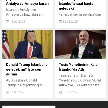
Antalya ve Amasya kararı
İstanbul’a saat kaçta
gelecek?
İstanbul, Antalya ve
Amasya'da bazı alanların
Fenerbahçe’nin Benfica’dan
teknoloji geliştirme bölgesi
kadrosuna kattığı milli yıldız
13.09.2025
31.08.2025
olarak ilan edilmesi
Kerem Aktürkoğlu, bu
kararlaştırıldı.
akşam İstanbul’da olacak.
Sarı-lacivertli taraftarları
heyecanlandıran transferin
ardından Kerem’in İstanbul'a
gelişinin saat kaçta olacağı
merak ediliyor. Kerem
Aktürkoğlu'nu,
FlightRadar24 sisteminden
Donald Trump İstanbul’a
Tesis Yönetiminin Kalbi
TC-SMY uçak takip kodu ile
gelecek mi? İşte son
İstanbul’da Attı
taraftarlar gelişini takip
durum
Tesis Yönetim Derneği
edebilecek.
ABD Başkanı Donald
Yönetim Kurulu Üyesi Murat
Trump'ın Perşembe günü
Altınkaya, “Bu konferansta
İstanbul'a gelip gelmeyeceği
teknoloji, sürdürülebilirlik ve
14.05.2025
06.12.2024
merak ediliyor. Peki Trump
dijital süreçlerin
Türkiye'ye gelecek mi?
sektörümüze katkılarını
Trump Rusya - Ukrayna
konuşacağız.