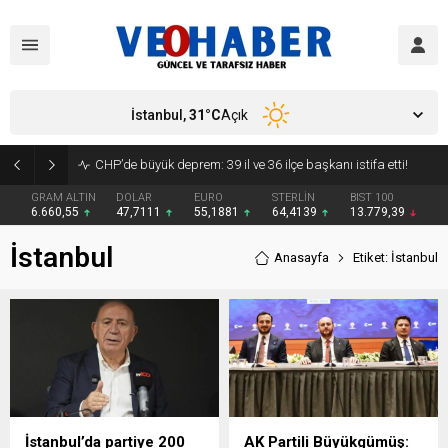
İstanbul,
31
°C
Açık
CHP’de büyük deprem: 39 il ve 36 ilçe başkanı istifa etti!
GRAM ALTIN
DOLAR
EURO
STERLİN
BIST 100
6.660,55
47,7111
55,1881
64,4139
13.779,39
İstanbul
Anasayfa
Etiket: İstanbul
İstanbul’da partiye 200
AK Partili Büyükgümüş: