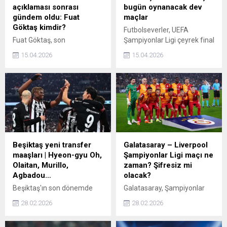
açıklaması sonrası
bugün oynanacak dev
gündem oldu: Fuat
maçlar
Göktaş kimdir?
Futbolseverler, UEFA
Fuat Göktaş, son
Şampiyonlar Ligi çeyrek final
zamanlarda Türkiye Futbol
ikinci ayak maçları
15.04.2026
15.04.2026
Federasyonu’ndaki (TFF)
kapsamında 15 Nisan’da
görev ve sorumlulukları
oynanacak mücadeleleri
nedeniyle kamuoyunun
merak ediyor. “Bugün
dikkatini çeken isimlerden
Şampiyonlar Ligi’nde hangi
biri haline geldi. Futbol
maçlar var?” sorusu,
dünyasında ismi daha sık
taraftarlar arasında en çok
anılırken, Göktaş’ın kimliği,
araştırılan konu haline geldi.
federasyonda hangi birimde
görev aldığı ve TFF’deki rolü
Beşiktaş yeni transfer
Galatasaray – Liverpool
spor severler tarafından
maaşları | Hyeon-gyu Oh,
Şampiyonlar Ligi maçı ne
merak ediliyor. Peki, Burak
Olaitan, Murillo,
zaman? Şifresiz mi
Yılmaz'ın açıklaması sonrası
Agbadou…
olacak?
gündem oldu. Fuat Göktaş
Beşiktaş'ın son dönemde
Galatasaray, Şampiyonlar
kimdir,...
kadrosuna dahil ettiği
Ligi son 16 turunda İngiliz
28.02.2026
28.02.2026
Hyeon-gyu Oh, Junior
devi Liverpool ile eşleşti.
Olaitan, Amir Murillo ve
Peki, Galatasaray - Liverpool