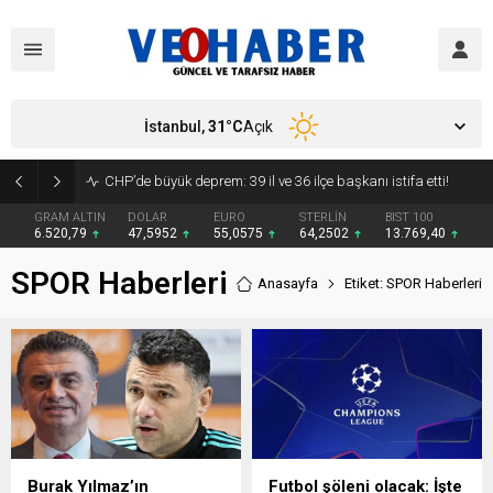
İstanbul,
31
°C
Açık
CHP’de büyük deprem: 39 il ve 36 ilçe başkanı istifa etti!
GRAM ALTIN
DOLAR
EURO
STERLİN
BIST 100
6.520,79
47,5952
55,0575
64,2502
13.769,40
SPOR Haberleri
Anasayfa
Etiket: SPOR Haberleri
Burak Yılmaz’ın
Futbol şöleni olacak: İşte