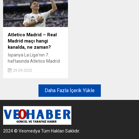
Karşılaşmanın yayın bilgileri
maçına saatler kaldı.
merak ediliyor. Peki,
Basketbol Süper Ligi ve
Vakıfbank-Beşiktaş voleybol
Türkiye Kupası'nın son
maçı hangi kanalda, ne
şampiyonu Fenerbahçe
zaman ve saat kaçta?
Beko ile ikincisi Beşiktaş
GAİN, Sinan Erdem Spor
Atletico Madrid – Real
Salonu'nda kozlarını
Madrid maçı hangi
paylaşacak. Peki,
kanalda, ne zaman?
Fenerbahçe Beko-Beşiktaş
İspanya La Liga'nın 7.
GAİN maçı hangi kanalda?
haftasında Atletico Madrid
ile Real Madrid karşı karşıya
29.09.2025
gelecek. Milli yıldız Arda
Güler'in formasını giydiği
Real Madrid, Atletico Madrid
Daha Fazla İçerik Yükle
deplasmanına çıkacak. Peki,
Atletico Madrid Real Madrid
maçı hangi kanalda, ne
zaman ve saat kaçta? Arda
Güler oynayacak mı?
2024 © Veomedya Tüm Hakları Saklıdır.