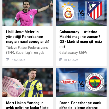
Emmanuel Agbadou gibi
maçı nerede, ne zaman
isimlerin maaşları, büyük ilgi
oynanacak? Karşılaşma
topladı. Kara Kartallar'ın yeni
şifresiz mi yayınlanacak?
yıldızlarının gelir detayları
ortaya çıktı.
Halil Umut Meler’in
Galatasaray – Atletico
yönettiği Fenerbahçe
Madrid maçı ne zaman?
maçları nasıl sonuçlandı?
GS- Madrid maçı şifresiz
mi?
Türkiye Futbol Federasyonu
(TFF), Süper Lig'in en çok
Galatasaray, UEFA
merak edilen
Şampiyonlar Ligi'nin 7.
14.02.2026
18.12.2025
müsabakalarından
haftasında İspanyol devi
Trabzonspor-Fenerbahçe
Atletico Madrid ile zorlu
derbisinin düdüğünü çalacak
karşılaşmaya çıkacak. Son
hakemi duyurdu. Peki, Halil
Avrupa maçında Monaco
Umut Meler'in yönettiği
deplasmanında 1-0
Fenerbahçe maçları nasıl
mağlubiyetle ayrılan sarı-
sonuçlandı?
kırmızılılar İspanyol ekibi ile
İstanbul'da oynanacak
maçtan galibiyet almak
Mert Hakan Yandaş’ın
Brann-Fenerbahçe canlı
istiyor. Peki, Galatasaray -
aylık geliri ne kadar? İşte
şifresiz izleme ekranı: