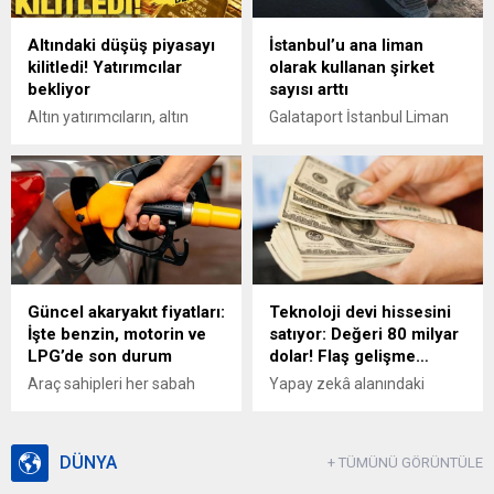
eksper atanması zorunlu
önlemek için mali kayıtları,
hale gelecek. Hasar tutarının
üretim ve satış süreçlerini
Altındaki düşüş piyasayı
İstanbul’u ana liman
40 bin liranın altında kaldığı
devlet adına yakından
kilitledi! Yatırımcılar
olarak kullanan şirket
durumlarda ise mevcut
izleyecek.
bekliyor
sayısı arttı
süreçler uygulanmaya
devam edecek.
Altın yatırımcıların, altın
Galataport İstanbul Liman
fiyatların gerilemesiyle
İşletme Direktörü Tolga
bekleme moduna geçti. Son
Tuncay, İstanbul’u ana liman
2,5 ayın dibini gören gram
olarak kullanan şirket
altın, 7 bin 811 liradan
sayısında 2023-2025
düşerek yaklaşık yüzde 20
döneminde yüzde 50 artış
değer kaybetti.
olduğunu söyledi.
Güncel akaryakıt fiyatları:
Teknoloji devi hissesini
İşte benzin, motorin ve
satıyor: Değeri 80 milyar
LPG’de son durum
dolar! Flaş gelişme…
Araç sahipleri her sabah
Yapay zekâ alanındaki
tabeladaki değişimleri
yatırımlarını hızlandırmayı
inceliyor. Brent petrolün varil
hedefleyen Amerikan
fiyatındaki oynaklık ve döviz
teknoloji devi Alphabet, bu
DÜNYA
+ TÜMÜNÜ GÖRÜNTÜLE
kuru, benzin ile motorin
kapsamda gerekli