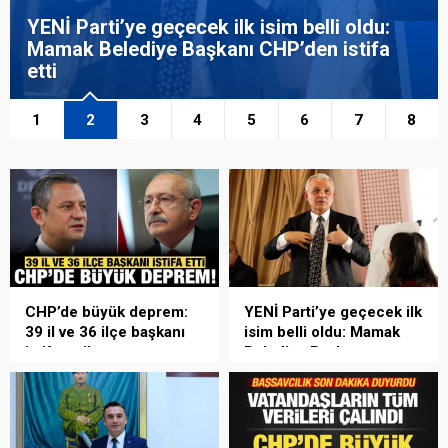
YENİ Parti’ye geçecek ilk isim belli oldu:
Mamak Belediye Başkanı CHP’den istifa
etti
1
2
3
4
5
6
7
8
CHP’de büyük deprem:
YENİ Parti’ye geçecek ilk
39 il ve 36 ilçe başkanı
isim belli oldu: Mamak
istifa etti!
Belediye Başkanı
CHP’den istifa etti
CHP İstanbul'da büyük istifa
dalgası yaşandı. CHP Genel
Ankara'da YENİ Parti'ye
Başkan Kemal Kılıçdaroğlu
geçeceği konuşulan Mamak
yönetiminin görevden alıp
Belediye Başkanı Veli