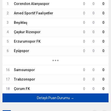
1
Corendon Alanyaspor
0
0
0
2
Amed Sportif Faaliyetler
0
0
0
3
Beşiktaş
0
0
0
4
Çaykur Rizespor
0
0
0
5
Erzurumspor FK
0
0
0
6
Eyüpspor
0
0
0
16
Samsunspor
0
0
0
17
Trabzonspor
0
0
0
18
Çorum FK
0
0
0
Detaylı Puan Durumu →