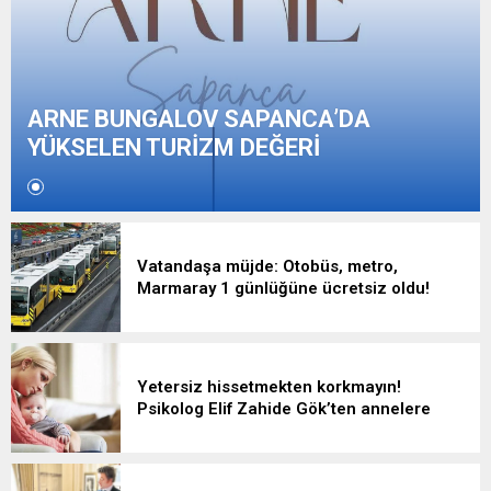
ARNE BUNGALOV SAPANCA’DA
YÜKSELEN TURİZM DEĞERİ
Vatandaşa müjde: Otobüs, metro,
Marmaray 1 günlüğüne ücretsiz oldu!
Yetersiz hissetmekten korkmayın!
Psikolog Elif Zahide Gök’ten annelere
önemli tavsiyeler