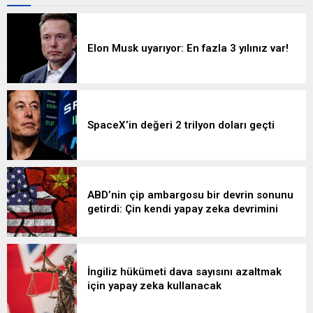
fiyatlarında yeni bir dönemi
finansmanı sağlamak için
işaret ediyor. Brent petrolün
80 milyar dolarlık hisse ihracı
bugünkü varil fiyatı 91,15
gerçekleştirmeyi planladığını
dolardır. İşte benzin, motorin
duyurdu.
Elon Musk uyarıyor: En fazla 3 yılınız var!
ve LPG'de son durum
SpaceX’in değeri 2 trilyon doları geçti
ABD’nin çip ambargosu bir devrin sonunu
getirdi: Çin kendi yapay zeka devrimini
başlattı
İngiliz hükümeti dava sayısını azaltmak
için yapay zeka kullanacak