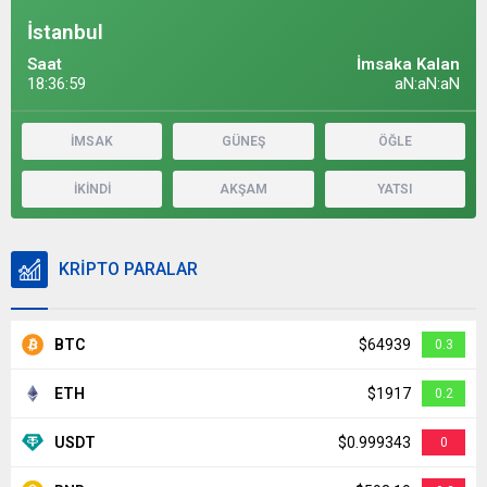
İstanbul
Saat
İmsaka Kalan
18:37:00
aN:aN:aN
İMSAK
GÜNEŞ
ÖĞLE
İKİNDİ
AKŞAM
YATSI
KRİPTO PARALAR
BTC
$64939
0.3
ETH
$1917
0.2
USDT
$0.999343
0