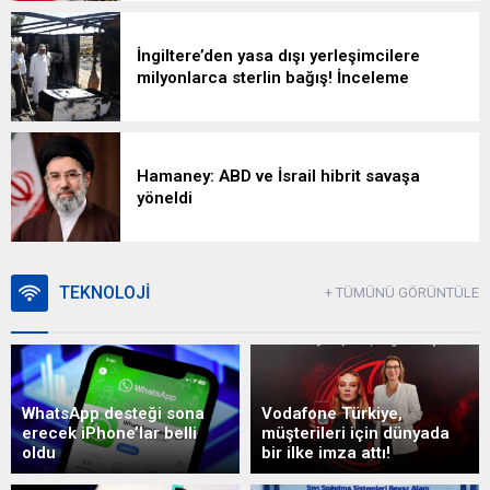
İngiltere’den yasa dışı yerleşimcilere
milyonlarca sterlin bağış! İnceleme
başlatıldı
Hamaney: ABD ve İsrail hibrit savaşa
yöneldi
TEKNOLOJİ
+ TÜMÜNÜ GÖRÜNTÜLE
WhatsApp desteği sona
Vodafone Türkiye,
erecek iPhone’lar belli
müşterileri için dünyada
oldu
bir ilke imza attı!