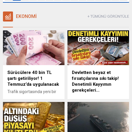
EKONOMİ
+ TÜMÜNÜ GÖRÜNTÜLE
Sürücülere 40 bin TL
Devletten beyaz et
şartı getiriliyor! 1
fırsatçılarına sıkı takip!
Temmuz’da uygulanacak
Denetimli Kayyımın
gerekçeleri…
Trafik sigortasında yeni bir
uygulama başlıyor.
13 büyük beyaz et
Poliçelerde yer alan 400 bin
üreticisine kayyum atandı.
liralık maddi zarar
Şirketlerin ticari faaliyetleri
teminatının yüzde 10’unu
kesintisiz sürerken;
aşan, yani 40 bin liranın
kayyumlar, haksız fiyat
üzerindeki hasarlar için
artışlarını ve kartelleşmeyi