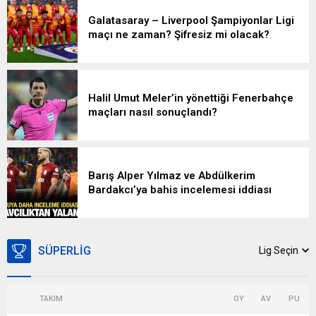
Galatasaray – Liverpool Şampiyonlar Ligi
maçı ne zaman? Şifresiz mi olacak?
Halil Umut Meler’in yönettiği Fenerbahçe
maçları nasıl sonuçlandı?
Barış Alper Yılmaz ve Abdülkerim
Bardakcı’ya bahis incelemesi iddiası
yalanlandı
SÜPERLIG
Lig Seçin
TAKIM
OY
AV
PU