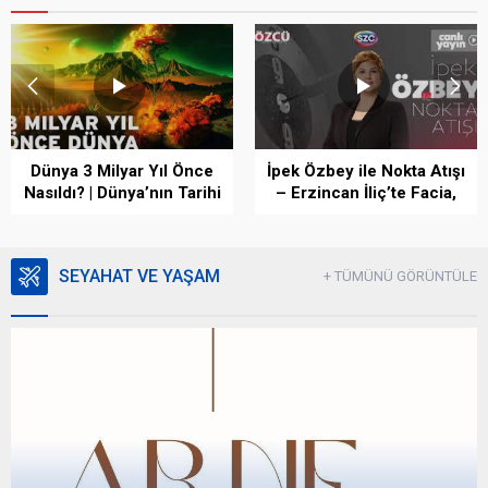
Dünya 3 Milyar Yıl Önce
İpek Özbey ile Nokta Atışı
Nasıldı? | Dünya’nın Tarihi
– Erzincan İliç’te Facia,
Belgeseli
Erdoğan’ın AYM ve
Danıştay Çıkışı
SEYAHAT VE YAŞAM
+ TÜMÜNÜ GÖRÜNTÜLE