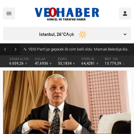
İstanbul,
26
°C
Açık
YENİ Parti’ye geçecek ilk isim belli oldu: Mamak Belediye Başkanı CHP’den istifa etti
GRAM ALTIN
DOLAR
EURO
STERLİN
BIST 100
6.659,26
47,6936
55,1834
64,4281
13.779,39