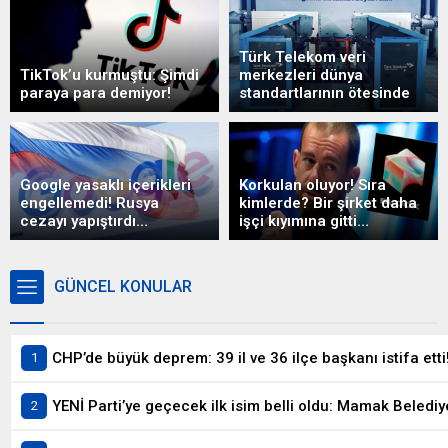
Türk Telekom veri
TikTok’u kurmuştu: Şimdi
merkezleri dünya
paraya para demiyor!
standartlarının ötesinde
Google yasaklı içerikleri
Korkulan oluyor! Sıra
engellemedi! Rusya
kimlerde? Bir şirket daha
cezayı yapıştırdı…
işçi kıyımına gitti…
GÜNCEL KONULAR
CHP’de büyük deprem: 39 il ve 36 ilçe başkanı istifa etti
YENİ Parti’ye geçecek ilk isim belli oldu: Mamak Belediy