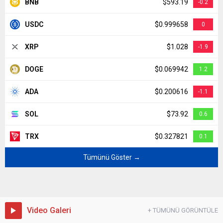
BNB
$593.19
-0.2
USDC
$0.999658
0
XRP
$1.028
-1.9
DOGE
$0.069942
1.2
ADA
$0.200616
-1.1
SOL
$73.92
0.6
TRX
$0.327821
0.1
Tümünü Göster →
Video Galeri
+ TÜMÜNÜ GÖRÜNTÜLE