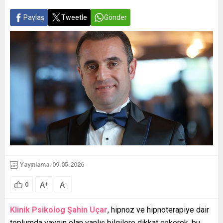
Paylaş
Tweetle
Gönder
Yayınlama: 09.05.2026
A
A
+
-
0
Klinik Psikolog Şahin Uçar
, hipnoz ve hipnoterapiye dair
toplumda yaygın olan yanlış bilgilere dikkat çekerek, bu