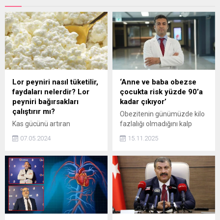
Lor peyniri nasıl tüketilir,
‘Anne ve baba obezse
faydaları nelerdir? Lor
çocukta risk yüzde 90’a
peyniri bağırsakları
kadar çıkıyor’
çalıştırır mı?
Obezitenin günümüzde kilo
Kas gücünü artıran
fazlalığı olmadığını kalp
peynirlerin başında gelen bu
hastalıkları ve diyabet gibi
07.05.2024
15.11.2025
peynir aynı zamanda
birçok birçok ciddi sağlık
sporcuların da birinci tercihi.
sorununa zemin hazırlayan
Protein bakımından oldukça
küresel bir pandemi haline
zengin olan lor peyniri kas
geldiğini söyleyen Genel
takviyesi de yapıyor. Peki lor
Cerrahi Uzmanı Op. Dr.
peyniri her gün yenir mi,
Mehmet Mehdi Deniz,
nasıl tüketilir?
“Çevresel etkenler ve yaşam
tarzı en az genetik kadar