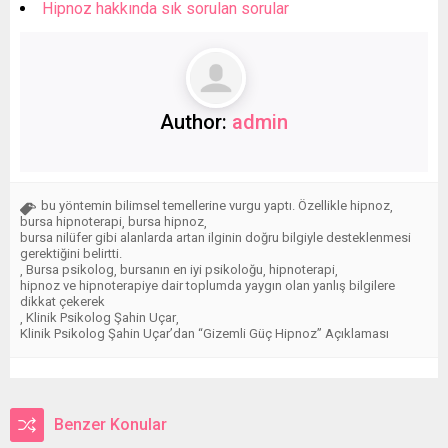
Hipnoz hakkında sık sorulan sorular
Author:
admin
bu yöntemin bilimsel temellerine vurgu yaptı. Özellikle hipnoz
,
bursa hipnoterapi
bursa hipnoz
,
,
bursa nilüfer gibi alanlarda artan ilginin doğru bilgiyle desteklenmesi
gerektiğini belirtti.
Bursa psikolog
bursanın en iyi psikoloğu
hipnoterapi
,
,
,
,
hipnoz ve hipnoterapiye dair toplumda yaygın olan yanlış bilgilere
dikkat çekerek
Klinik Psikolog Şahin Uçar
,
,
Klinik Psikolog Şahin Uçar’dan “Gizemli Güç Hipnoz” Açıklaması
Benzer Konular