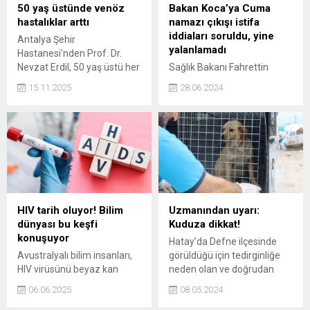
belirleyici. Genetiğin rolü net
50 yaş üstünde venöz
Bakan Koca’ya Cuma
olarak belirlenmemekle
hastalıklar arttı
namazı çıkışı istifa
birlikte, eğer anne ve...
iddiaları soruldu, yine
Antalya Şehir
yalanlamadı
Hastanesi'nden Prof. Dr.
Nevzat Erdil, 50 yaş üstü her
Sağlık Bakanı Fahrettin
10 kişiden 8'inde venöz
Koca'nın Cumhurbaşkanı
15.11.2025
28.06.2024
hastalık (toplardamarlarda
Erdoğan'a istifasını sunduğu
kanın kalbe geri akmasının
yönündeki iddiaların
engellemesi) görüldüğünü
yankıları sürüyor. Cuma
söyledi. Prof. Dr. Erdal Aslım
namazı çıkışı konuya ilişkin
ise hareketsizlik ve yeterli su
soruların yöneltildiği Bakan
içilmemesinin, damarlarda
Koca, "Hayırlı olur inşallah"
pıhtılaşmayı kolaylaştırdığını
demekle yetindi. Bakan
kaydetti.
Koca'nın bu söylemi istifa
iddialarını daha da
HIV tarih oluyor! Bilim
Uzmanından uyarı:
güçlendirdi.
dünyası bu keşfi
Kuduza dikkat!
konuşuyor
Hatay’da Defne ilçesinde
Avustralyalı bilim insanları,
görüldüğü için tedirginliğe
HIV virüsünü beyaz kan
neden olan ve doğrudan
hücreleri arasında
temas yoluyla bulaşan
06.06.2025
08.05.2024
görünmez olmaktan
kuduz hakkında veteriner