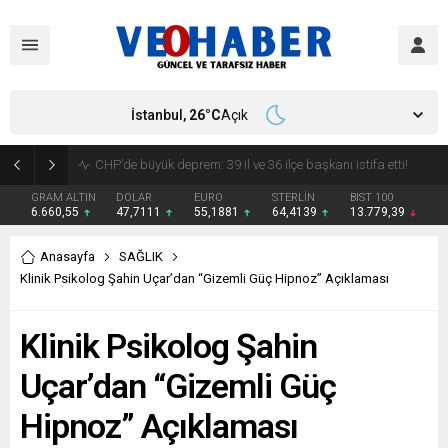
İstanbul,
26
°C
Açık
YENİ Parti’ye geçecek ilk isim belli oldu: Mamak Belediye Başkanı CHP’den istifa etti
GRAM ALTIN
DOLAR
EURO
STERLİN
BIST 100
6.660,55
47,7111
55,1881
64,4139
13.779,39
Anasayfa
SAĞLIK
Klinik Psikolog Şahin Uçar’dan “Gizemli Güç Hipnoz” Açıklaması
Klinik Psikolog Şahin
Uçar’dan “Gizemli Güç
Hipnoz” Açıklaması