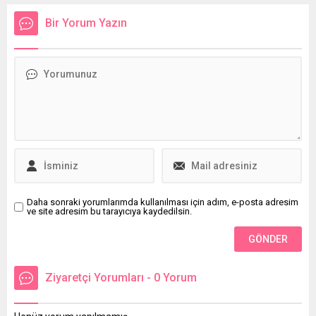
çıkaracak mRNA tabanlı çığır
Şerif Güneş, önemli uyarı ve
açan bir yöntem geliştirdi.
tavsiyelerde bulundu.
Bir Yorum Yazın
"Nature Communications"
dergisinde yayımlanan bu
buluş, virüsün vücuttan
tamamen atılabilmesi
potansiyeliyle HIV
tedavisinde devrim
oluşturabilir.
Daha sonraki yorumlarımda kullanılması için adım, e-posta adresim
ve site adresim bu tarayıcıya kaydedilsin.
Ziyaretçi Yorumları - 0 Yorum