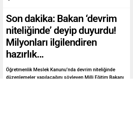
Son dakika: Bakan ‘devrim
niteliğinde’ deyip duyurdu!
Milyonları ilgilendiren
hazırlık…
Öğretmenlik Meslek Kanunu’nda devrim niteliğinde
düzenlemeler yapılacağını söyleyen Milli Eğitim Bakanı
Yusuf Tekin, üzerinde çalıştıkları taslağın ayrıntılarını
anlattı.
Paylaş
Tweetle
Gönder