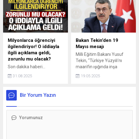
Türkiye Turnuvası’nda büyük
puan alan Kılınçer, Türkiye
bir başarıya imza attı. Class
birincisi oldu.
20 kategorisinde mücadele
eden lise takımı, Türkiye
genelinde 4.’lük kazandı.
Milyonlarca öğrenciyi
Bakan Tekin’den 19
ilgilendiriyor! O iddiayla
Mayıs mesajı
ilgili açıklama geldi,
Milli Eğitim Bakanı Yusuf
zorunlu mu olacak?
Tekin, "Türkiye Yüzyılı’nı
Son dakika haberi...
maarifin ışığında inşa
Okullarda serbest kıyafet
ediyoruz." diyerek, 19 Mayıs
31.08.2025
19.05.2025
sonrası, gelecek yıl tek tip
Atatürk'ü Anma, Gençlik ve
ayakkabı zorunluluğu iddiası
Spor Bayramı'na ilişkin bir
ortaya atılmıştı... Bakanlık
mesaj yayımladı.
Bir Yorum Yazın
yetkilileri konuyla ilgili böyle
bir çalışma olmadığını
duyurdu.