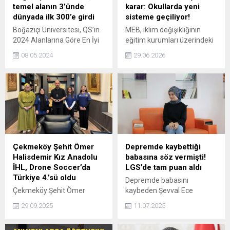
temel alanın 3’ünde
karar: Okullarda yeni
dünyada ilk 300’e girdi
sisteme geçiliyor!
Boğaziçi Üniversitesi, QS’in
MEB, iklim değişikliğinin
2024 Alanlarına Göre En İyi
eğitim kurumları üzerindeki
Üniversiteler Sıralaması’nda
etkilerini en aza indirmek
08.05.2024
29.06.2026
performansını önceki yıllara
amacıyla yeni bir eylem
göre geliştirdi. Buna göre
planını okullarda
Boğaziçi Üniversitesi
uygulamaya koymaya
dünyada 5 temel alanın
hazırlanıyor. Plan
3’ünde ilk 300’de yer aldı.
kapsamında okul
kantinlerinde dijital soğuk
zincir izleme sistemleri
kullanılacak, sürdürülebilir
beslenmeyi destekleyen
Çekmeköy Şehit Ömer
Depremde kaybettiği
menüler yaygınlaştırılacak
Halisdemir Kız Anadolu
babasına söz vermişti!
ve çevre dostu uygulamalar
İHL, Drone Soccer’da
LGS’de tam puan aldı
hayata geçirilecek.
Türkiye 4.’sü oldu
Depremde babasını
Çekmeköy Şehit Ömer
kaybeden Şevval Ece
Halisdemir Kız Anadolu
Kılınçer, ona verdiği sözü
29.09.2025
11.07.2025
İmam Hatip Lisesi
tuttu. LGS’de tüm soruları
öğrencileri, Drone Soccer
doğru yanıtlayarak 500 tam