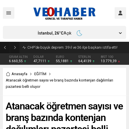
İstanbul,
26
°C
Açık
YENİ Parti’ye geçecek ilk isim belli oldu: Mamak Belediye Başkanı CHP’den istifa etti
GRAM ALTIN
DOLAR
EURO
STERLİN
BIST 100
6.660,55
47,7111
55,1881
64,4139
13.779,39
Anasayfa
EĞİTİM
Atanacak öğretmen sayısı ve branş bazında kontenjan dağılımları
pazartesi belli oluyor
Atanacak öğretmen sayısı ve
branş bazında kontenjan