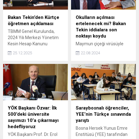
Bakan Tekin’den Kürtçe
Okulların açılması
öğretmen açıklaması
ertelenecek mi? Bakan
Tekin iddialara son
TBMM Genel Kurulunda,
noktayı koydu
2024 Yılı Merkezi Yönetim
Kesin Hesap Kanunu
Maymun çiçeği virüsüyle
Teklifi'nin 6. maddesi kabul
ilgili endişeler sürerken "Yaz
25.12.2025
22.08.2024
edildi. Milli Eğitim Bakanı
tatili uzayacak" iddiaları
Yusuf Tekin, Kürtçe
ortaya atılmıştı. Bakan
öğretmen atamasına ilişkin
Tekin, "9 Eylül'de okullar
açıklamada bulundu.
açılacak, erteleme
gündemde yok" dedi.
YÖK Başkanı Özvar: İlk
Saraybosnalı öğrenciler,
500’deki üniversite
YEE’nin Türkçe sınavında
sayımızı 10’a çıkarmayı
yarıştı
hedefliyoruz
Bosna Hersek Yunus Emre
YÖK Başkanı Prof. Dr. Erol
Enstitüsü (YEE) tarafından