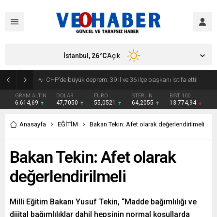
İstanbul,
26
°C
Açık
YENİ Parti’ye geçecek ilk isim belli oldu: Mamak Belediye Başkanı CHP’den istifa etti
GRAM ALTIN
DOLAR
EURO
STERLİN
BIST 100
6.614,69
47,7050
55,0521
64,2055
13.774,94
Anasayfa
EĞİTİM
Bakan Tekin: Afet olarak değerlendirilmeli
Bakan Tekin: Afet olarak
değerlendirilmeli
Milli Eğitim Bakanı Yusuf Tekin, “Madde bağımlılığı ve
dijital bağımlılıklar dahil hepsinin normal koşullarda