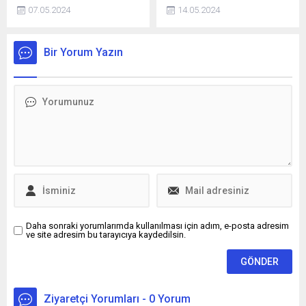
Özvar, "Dünya akademik
Saraybosna kantonunda
07.05.2024
14.05.2024
başarı sıralamalarında ilk
"Tercihim Türkçe" programı
500’de yer alan üniversite
kapsamında okullarında
sayımızı, 2028 yılında 10'a
başarılı olan öğrenciler genel
Bir Yorum Yazın
çıkarmayı hedefliyoruz.
sınavda dereceye girmek
Araştırma
için yarıştı.
üniversitelerimizin tamamı,
bu potansiyele sahip" dedi.
Daha sonraki yorumlarımda kullanılması için adım, e-posta adresim
ve site adresim bu tarayıcıya kaydedilsin.
Ziyaretçi Yorumları - 0 Yorum