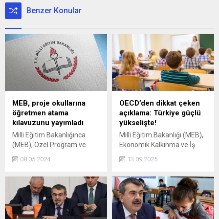
Benzer Konular
MEB, proje okullarına
OECD’den dikkat çeken
öğretmen atama
açıklama: Türkiye güçlü
kılavuzunu yayımladı
yükselişte!
Milli Eğitim Bakanlığınca
Milli Eğitim Bakanlığı (MEB),
(MEB), Özel Program ve
Ekonomik Kalkınma ve İş
Proje Uygulayan Eğitim
Birliği Örgütü'nün (OECD)
08.05.2024
13.09.2025
Kurumlarına Öğretmen
yayımladığı 'Bir Bakışta
Atamasına ilişkin kılavuz
Eğitim 2025' raporunda,
yayımlandı.
Türkiye'nin eğitimde güçlü
bir yükseliş gösterdiğine
vurgu yapıldığını açıkladı.