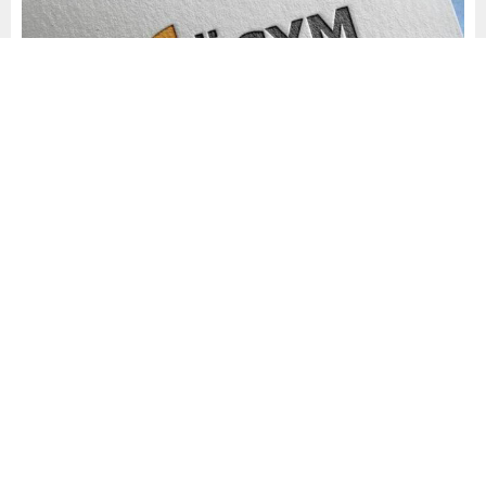
Yayınlama: 06.05.2024
A
A
+
-
0
Ölçme, Seçme ve Yerleştirme Merkezi (ÖSYM), Gelir
İdaresi Başkanlığı Devlet Gelir Uzman Yardımcılığı Giriş
Sınavı’nın (2024-DGUY) 4 Mayıs Cumartesi, İş Sağlığı ve
Güvenliği Genel Müdürlüğü İş Yeri Hekimliği ve İş Güvenliği
Uzmanlığı Sınavı’nın (2024-İSG/1) ise 5 Mayıs Pazar