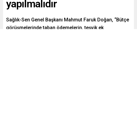
yapılmalıdır
Sağlık-Sen Genel Başkanı Mahmut Faruk Doğan, “Bütçe
görüşmelerinde taban ödemelerin, teşvik ek
ödemelerin, nöbet ücretlerinin artırılması gündeme
alınmalıdır. Özellikle büyükşehirlerde çalışanlara
tazminat ödenmelidir. İstihdam sayısı artırılmalı, dengeli
bir şekilde dağılım yapılmalıdır” dedi.
Paylaş
Tweetle
Gönder