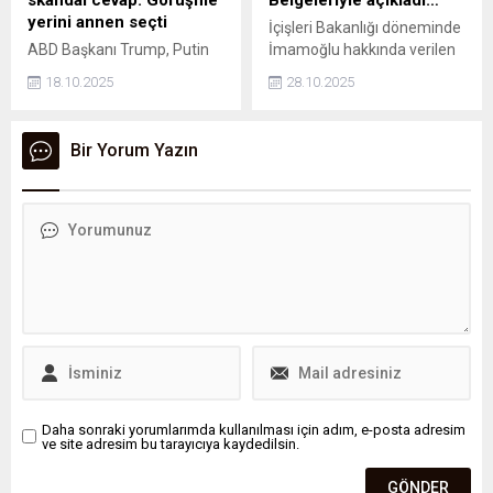
arasında geçirdi. Sanatla iç...
yerini annen seçti
İçişleri Bakanlığı döneminde
ABD Başkanı Trump, Putin
İmamoğlu hakkında verilen
ile Macaristan'da görüşme
kararı gündeme taşıyan
18.10.2025
28.10.2025
yapacağını duyurmuştu.
CHP'ye, Soylu'dan yanıt
Toplantının yerini kimin
geldi. Soylu, 'Her ihtimali
seçtiğini soran gazeteciye,
düşünürdüm de; CHP olarak
Bir Yorum Yazın
Beyaz Saray Basın Sekreteri
kendinizi savunmak için beni
Karoline Leavitt "Annen"
referans yapacağınızı
cevabını vererek skandala
aklıma hiç getirmezdim."
imza attı.
dedi.
Daha sonraki yorumlarımda kullanılması için adım, e-posta adresim
ve site adresim bu tarayıcıya kaydedilsin.