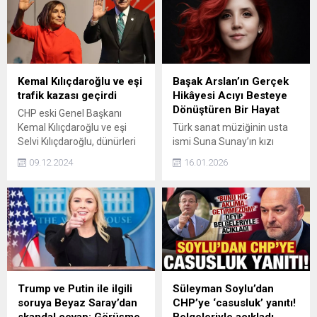
doğrudan yabancı yatırımı
Filistin'deki katliamın
çekmeye çalışıyoruz. Bugün
sonlandırılması için
Sayın Cumhurbaşkanı
yapılabilecekler, terörle
tarafından onaylandı.
mücadelede atılması
Parlamentonun onayından
gereken ortak adımlar
zaten geçmişti. Eğer bir
görüşüldü.
Kemal Kılıçdaroğlu ve eşi
Başak Arslan’ın Gerçek
üreticiyseniz ve Türkiye'de
trafik kazası geçirdi
Hikâyesi Acıyı Besteye
opere ediyorsanız kurumlar
Dönüştüren Bir Hayat
CHP eski Genel Başkanı
verginiz 12,5'e indirildi. Bu,
Kemal Kılıçdaroğlu ve eşi
Türk sanat müziğinin usta
en rekabetçi kurumlar
Selvi Kılıçdaroğlu, dünürleri
ismi Suna Sunay’ın kızı
vergisi oranlarından...
Orhan Nadir'in cenazesine
olarak sanatın kalbinde
09.12.2024
16.01.2026
katılmak için Antalya'ya
büyüyen Başak Arslan,
giderken maddi hasarlı
yaşadığı acıları müziğe
trafik kazası geçirdi.
dönüştürerek kendi yolunu
çizen güçlü bir kadın sanatçı
olarak dikkat çekiyor. 05
Eylül 1981 tarihinde
İstanbul’da dünyaya gelen
Başak Arslan, çocukluğunu
film setlerinde, sahne
Trump ve Putin ile ilgili
Süleyman Soylu’dan
kulislerinde ve dönemin
soruya Beyaz Saray’dan
CHP’ye ‘casusluk’ yanıtı!
önemli sanatçılarının
skandal cevap: Görüşme
Belgeleriyle açıkladı…