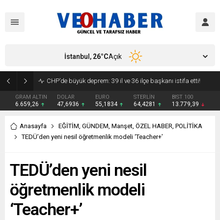
İstanbul,
26
°C
Açık
YENİ Parti’ye geçecek ilk isim belli oldu: Mamak Belediye Başkanı CHP’den istifa etti
GRAM ALTIN
DOLAR
EURO
STERLİN
BIST 100
6.659,26
47,6936
55,1834
64,4281
13.779,39
Anasayfa
EĞİTİM
,
GÜNDEM
,
Manşet
,
ÖZEL HABER
,
POLİTİKA
TEDÜ’den yeni nesil öğretmenlik modeli ‘Teacher+’
TEDÜ’den yeni nesil
öğretmenlik modeli
‘Teacher+’