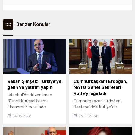
Benzer Konular
Bakan Şimşek: Türkiye’ye
Cumhurbaşkanı Erdoğan,
gelin ve yatırım yapın
NATO Genel Sekreteri
Rutte’yi ağırladı
İstanbul'da düzenlenen
3'üncü Küresel İslami
Cumhurbaşkanı Erdoğan,
Ekonomi Zirvesi'nde
Beştepe'deki Külliye'de
konuşan Hazine ve Maliye
NATO Genel Sekreteri Mark
04.06.2026
26.11.2024
Bakanı Mehmet Şimşek,
Rutte'yi ağırladı. Kritik
Burada yeteneği,
zirvede, Ukrayna-Rusya
girişimcileri, sermayeyi ve
savaşının yanı sıra