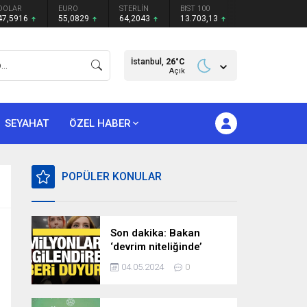
DOLAR
EURO
STERLİN
BIST 100
47,5916
55,0829
64,2043
13.703,13
İstanbul,
26
°C
Açık
SEYAHAT
ÖZEL HABER
POPÜLER KONULAR
Son dakika: Bakan
‘devrim niteliğinde’
deyip duyurdu!
04.05.2024
0
Milyonları ilgilendiren
hazırlık…