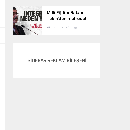
Milli Eğitim Bakanı
Tekin’den müfredat
açıklaması! İntegral
07.05.2024
0
neden yok? İşte
cevabı…
SİDEBAR REKLAM BİLEŞENİ