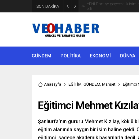
YENİ Parti’ye geçecek ilk isim
SON DAKİKA
etti
GÜNDEM
POLİTİKA
EKONOMİ
DÜNYA
Anasayfa
EĞİTİM
,
GÜNDEM
,
Manşet
Eğitimci
Eğitimci Mehmet Kızıla
Şanlıurfa’nın gururu Mehmet Kızılay, köklü bi
eğitim alanında saygın bir isim haline geldi. O
eğitimci, sadece akademik başarılarla değil,