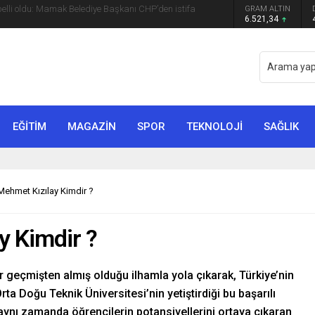
 belli oldu: Mamak Belediye Başkanı CHP’den istifa
GRAM ALTIN
6.521,34
EĞİTİM
MAGAZİN
SPOR
TEKNOLOJİ
SAĞLIK
 Mehmet Kızılay Kimdir ?
y Kimdir ?
r geçmişten almış olduğu ilhamla yola çıkarak, Türkiye’nin
rta Doğu Teknik Üniversitesi’nin yetiştirdiği bu başarılı
 aynı zamanda öğrencilerin potansiyellerini ortaya çıkaran