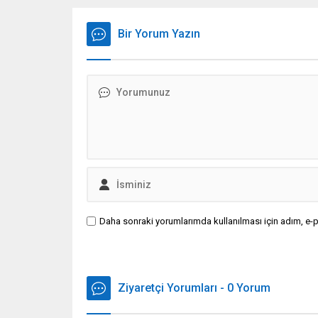
çıkmak isteyen Yunanistan’da
farklı k
rahatsızlık yarattı.
ederek b
Bir Yorum Yazın
Daha sonraki yorumlarımda kullanılması için adım, e-p
Ziyaretçi Yorumları - 0 Yorum