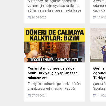
Sultanbeyli’de eğitime önemli bir
Asya mut
yatırım için düğmeye basıldı. İlçede
edamame
eğitim yatırımları kapsamında ilçeye
çapında 
kazandırılacak 3 yeni okulun temel
çıkıyor.
30.04.2026
17.01.
atma töreni gerçekleştirildi.
Yunanistan dönere de salça
Görme e
oldu! Türkiye için yapılan tescil
öğrenci
rahatsız etti
Türkiy
Türkiye’nin dönerin ‘geleneksel ürün’
Şanlıurf
olarak tescil edilmesi için yaptığı
Sporları
başvurunun, Avrupa Birliği Resmi
Birincili
07.05.2024
14.02.
Gazetesi’nde yayınlanması, daha
Karaca G
önce baklava ve kokoreçe sahip
İmam Hati