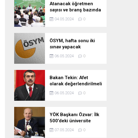
Atanacak öğretmen
sayısı ve branş bazında
kontenjan dağılımları
04.05.2024
0
pazartesi belli oluyor
ÖSYM, hafta sonu iki
sınav yapacak
06.05.2024
0
Bakan Tekin: Afet
olarak değerlendirilmeli
06.05.2024
0
YÖK Başkanı Özvar: İlk
500’deki üniversite
sayımızı 10’a çıkarmayı
07.05.2024
0
hedefliyoruz