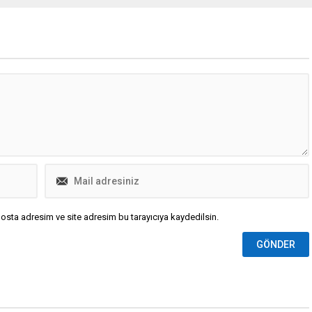
ategoride şampiyonluk elde
dönemde füze ürettiğini kabul etti,
üyük bir başarıya imza attı.
büyük bir stoka sahip olduğunu
söyledi
osta adresim ve site adresim bu tarayıcıya kaydedilsin.