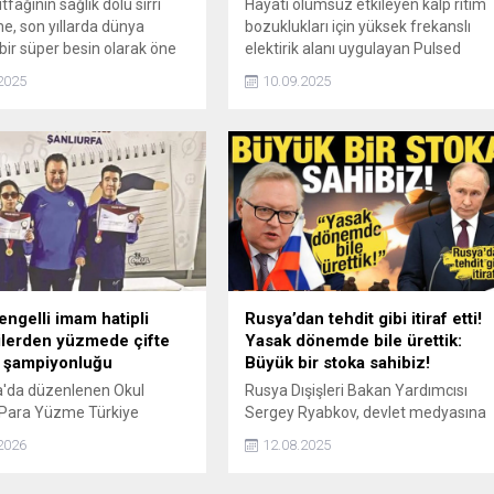
fağının sağlık dolu sırrı
Hayatı olumsuz etkileyen kalp ritim
, son yıllarda dünya
bozuklukları için yüksek frekanslı
bir süper besin olarak öne
elektirik alanı uygulayan Pulsed
Field Ablation (PFA) yöntemi,
2025
10.09.2025
sorunun kaynağını saniyeler içinde
hedef alıyor.
ngelli imam hatipli
Rusya’dan tehdit gibi itiraf etti!
lerden yüzmede çifte
Yasak dönemde bile ürettik:
e şampiyonluğu
Büyük bir stoka sahibiz!
a'da düzenlenen Okul
Rusya Dışişleri Bakan Yardımcısı
 Para Yüzme Türkiye
Sergey Ryabkov, devlet medyasına
ği Yarışmalarında Kani
yaptığı açıklamada, Rusya'nın
2026
12.08.2025
örme Engelliler Anadolu
nükleer füzelerin
p Lisesi öğrencileri iki
konuşlandırılmasının yasak olduğu