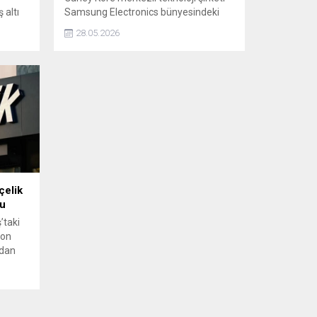
 altı
Samsung Electronics bünyesindeki
ımına
sendika, yönetim tarafından sunulan
28.05.2026
yıllık ikramiye uzlaşı teklifini kabul etti.
Dev marka, 80 bin çalışanına 400 bin
esinde
dolar rekor ikramiye verecek.
unu
çelik
du
’taki
son
ndan
 de
k adım