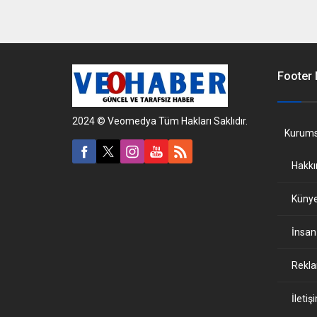
ödeme takvimi ve tüm detaylar.
verdi.
Footer
2024 © Veomedya Tüm Hakları Saklıdır.
Kurums
Hakk
Küny
İnsan
Reklam
İletiş