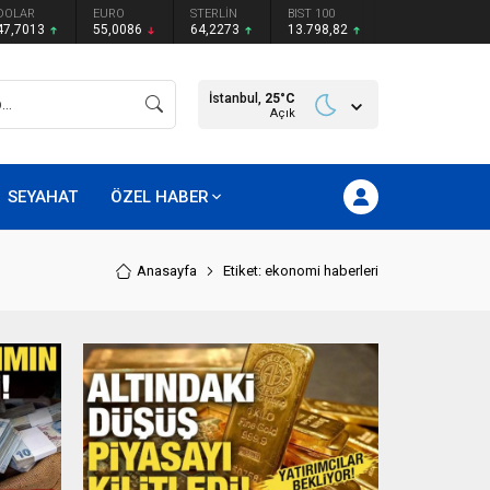
DOLAR
EURO
STERLİN
BIST 100
47,7013
55,0086
64,2273
13.798,82
İstanbul,
25
°C
Açık
SEYAHAT
ÖZEL HABER
Anasayfa
Etiket: ekonomi haberleri