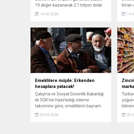
19 değer kazanarak 2.1 trilyon dolar
liman 
piyasa değerini aştı.
2023-
14.06.2026
14.0
olduğu
Emeklilere müjde: Erkenden
Zincir
hesaplara yatacak!
marka
Çalışma ve Sosyal Güvenlik Bakanlığı
Türkiy
ile SGK’nın hazırladığı ödeme
çoğund
takvimine göre, emeklilerin bayram
bilinen
ikramiyeleri Kurban Bayramı’ndan
Master
30.04.2026
23.0
önce hesaplara yatacak. Peki bu yıl
yaşadı
ikramiye miktarı ne kadar olacak? İşte
konkor
SGK’nın emekli maaş ikramiyesi
marka 