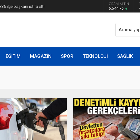
 belli oldu: Mamak Belediye Başkanı CHP’den istifa
GRAM ALTIN
6.544,76
EĞİTİM
MAGAZİN
SPOR
TEKNOLOJİ
SAĞLIK