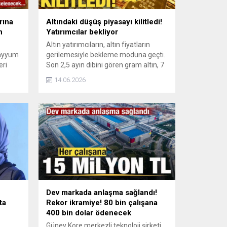
rına
Altındaki düşüş piyasayı kilitledi!
n
Yatırımcılar bekliyor
Altın yatırımcıların, altın fiyatların
kayyum
gerilemesiyle bekleme moduna geçti.
eri
Son 2,5 ayın dibini gören gram altın, 7
haksız
bin 811 liradan düşerek yaklaşık
14.06.2026
yüzde 20 değer kaybetti.
im ve
akından
Dev markada anlaşma sağlandı!
ta
Rekor ikramiye! 80 bin çalışana
400 bin dolar ödenecek
Güney Kore merkezli teknoloji şirketi