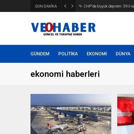
YENİ Parti’ye geçecek ilk isim
SON DAKİKA
etti
GÜNDEM
POLİTİKA
EKONOMİ
DÜNYA
ekonomi haberleri