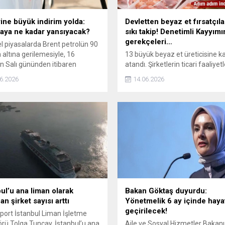
ine büyük indirim yolda:
Devletten beyaz et fırsatçıla
ya ne kadar yansıyacak?
sıkı takip! Denetimli Kayyımı
gerekçeleri…
l piyasalarda Brent petrolün 90
n altına gerilemesiyle, 16
13 büyük beyaz et üreticisine 
n Salı gününden itibaren
atandı. Şirketlerin ticari faaliyetl
ne 1 lira 22 kuruşluk indirim
kesintisiz sürerken; kayyumlar, 
6.2026
14.06.2026
r. İndirim sonrası motorinin
fiyat artışlarını ve kartelleşmeyi
 İstanbul'da 65 lira seviyesine
önlemek için mali kayıtları, üret
ek.
satış süreçlerini devlet adına y
izleyecek.
bul’u ana liman olarak
Bakan Göktaş duyurdu:
an şirket sayısı arttı
Yönetmelik 6 ay içinde haya
geçirilecek!
port İstanbul Liman İşletme
örü Tolga Tuncay, İstanbul’u ana
Aile ve Sosyal Hizmetler Bakanı