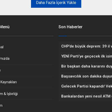
Daha Fazla İçerik Yükle
 Menü
Son Haberler
al
ımızda
e
 Kaynakları
 & İşbirliği
im