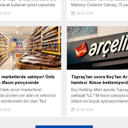
olarak kullanan şirket sayısında
Mahinur Özdemir Göktaş, 15 yaş
2025 döneminde yüzde 50 artış
çocukların sosyal medya kullan
6.2026
28.05.2026
nu söyledi.
yönelik düzenlemenin
uygulamasındaki esasların
belirlenmesi için bakanlık büny
bir çalışma grubunun kurulduğ
açıkladı.
 marketlerde satılıyor! Ünlü
Tüpraş’tan sonra Koç’tan Ar
 iflasın pençesinde
hamlesi: Kimse beklemiyor
e’deki zincir marketlerin
Koç Holding, Mart ayında Tüpraş
a ürünleri yer alan ve sektörün
yaklaşık %2,1’lik hisse satışıyla 
 isimlerinden biri olan "Nut
yılların en büyük operasyonları
" markasının sahibi DKC Grup,
birine imza attıktan sonra şimdi
4.2026
23.04.2026
ğı mali darboğaz nedeniyle
Arçelik üzerinden yeni bir büyü
dato ilan etti. Mahkeme, ünlü
attı.
için 3 aylık geçici mühlet kararı