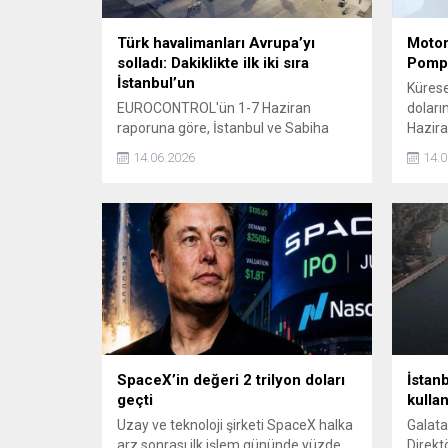
Türk havalimanları Avrupa’yı
Motor
solladı: Dakiklikte ilk iki sıra
Pompa
İstanbul’un
Kürese
EUROCONTROL'ün 1-7 Haziran
doları
raporuna göre, İstanbul ve Sabiha
Hazira
Gökçen havalimanları zamanında
motori
14.06.2026
14.0
kalkış performansıyla Avrupa'da ilk iki
geliyo
sırayı aldı. Antalya Havalimanı ise
litresi
altıncı sırada yer alarak Türkiye'nin
düşec
başarısını perçinledi.
SpaceX’in değeri 2 trilyon doları
İstan
geçti
kullan
Uzay ve teknoloji şirketi SpaceX halka
Galata
arz sonrası ilk işlem gününde yüzde
Direkt