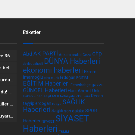
Etiketler
chp
AK PARTİ
Abd
Ankara
araba
Ceza
CHP’de büyük deprem: 39 il ve 36 ilçe başkanı istifa etti!
DÜNYA Haberleri
devlet bahçeli
YENİ Parti’ye geçecek ilk isim belli oldu: Mamak Belediye Başkanı CHP’den istifa etti
ekonomi haberleri
Ekrem
İmamoğlu
Erdoğan
EĞİTİM
elon musk
Bir başkan daha kararını duyurdu: CHP’den ayrılmayacağız
EĞİTİM Haberleri
gazze
Fenerbahçe
GÜNCEL Haberleri
Hacı Ahmet Ünlü
Başsavcılık son dakika duyurdu! CHP’de büyük skandal! Vatandaşların tüm verileri çalındı
Recep
Hakan Fidan
Kaşif
MEB
Netanyahu
okul
Para
SAĞLIK
tayyip erdoğan
Gelecek Partisi kapandı! Vekiller hangi partiye katılacak? Sürpriz Davutoğlu iddiası
rusya
Haberleri
Sağlık
SPOR
son dakika
Bankalardan yeni nesil ATM uyarısı: Bunu yapanın parasına bloke konulacak
SİYASET
Haberleri
SİYASET
Haberleri
TBMM