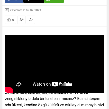
Yayınlama: 16.02.2024
A
A
+
-
0
Büyük Britanya’nın büyüleyici manzaraları ve tarihi
zenginlikleriyle dolu bir tura hazır mısınız? Bu muhteşem
ada ülkesi, kendine özgü kültürü ve etkileyici mirasıyla sizi