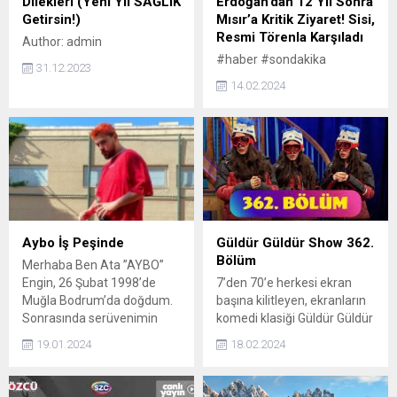
Dilekleri (Yeni Yıl SAĞLIK
Erdoğan’dan 12 Yıl Sonra
Getirsin!)
Mısır’a Kritik Ziyaret! Sisi,
Resmi Törenla Karşıladı
Author: admin
#haber #sondakika
31.12.2023
#gündem Cumhurbaşkanı
14.02.2024
Recep Tayyip Erdoğan,
resmi ziyarette bulunduğu
Kahire Uluslararası
Havalimanı’nda Mısır
Cumhurbaşkanı
Abdulfettah es-Sisi
tarafından karşılandı.
Author: admin
Aybo İş Peşinde
Güldür Güldür Show 362.
Bölüm
Merhaba Ben Ata ”AYBO”
Engin, 26 Şubat 1998’de
7’den 70’e herkesi ekran
Muğla Bodrum’da doğdum.
başına kilitleyen, ekranların
Sonrasında serüvenimin
komedi klasiği Güldür Güldür
başlangıcı olan İstanbul da
Show hız kesmeden devam
19.01.2024
18.02.2024
yaşamaya başladık. Buraya
ediyor. ◾ Dünyanın En İyi
taşınmamla birlikte
Esnafı 8 / Mafya 01:44 ◾
sokaklarla tanışmam ve
Garsona Yardım Eden Adam