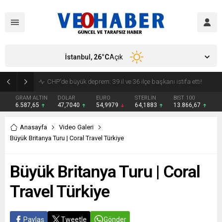
İstanbul,
26
°C
Açık
YENİ Parti’ye geçecek ilk isim belli oldu: Mamak Belediye Başkanı CHP’den istifa etti
GRAM ALTIN
DOLAR
EURO
STERLİN
BIST 100
6.587,65
47,7040
54,9979
64,1883
13.866,67
Anasayfa
Video Galeri
Büyük Britanya Turu | Coral Travel Türkiye
Büyük Britanya Turu | Coral
Travel Türkiye
Paylaş
Tweetle
Gönder