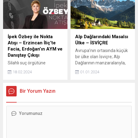
vaktimin çoğunu dışarıda
22:16 ◾ Gıda Yardımı 37:22 ◾
geçirdiğim bir dönem
İşsizlik Eğitimi 59:01 ◾ Bir
başladı. Okul serüveni
Dizi Estetik 01:13:22 ◾ Kıbrıslı
zaman zaman çalkantılı
Ozan Ve Çocuğu 01:29:28...
olsa’da kendi nezlimde
istediğim ve hedeflediğim
İpek Özbey ile Nokta
Alp Dağlarındaki Masalsı
her şeyi yaptım. Bunları
Atışı – Erzincan İliç’te
Ülke – İSVİÇRE
yaparken de aklımda...
Facia, Erdoğan’ın AYM ve
Avrupa’nın ortasında küçük
Danıştay Çıkışı
bir ülke olan İsviçre; Alp
Silahlı suç örgütüne
Dağlarının manzaralarıyla,
evlatlarını kaptıran bir baba…
ekonomik gelişmişliğiyle,
18.02.2024
01.01.2024
6 yıllık mücadele.. Kaçırılan
insana verdiği değer ve
kızların yolladığı mesajlar ne
bankacılık sistemi ile
anlama geliyor? Adnan
kendine has bir dünya.
Bir Yorum Yazın
Oktar cezaevinden nasıl
Avrupa Birliği ve Avrupa
talimat veriyor? Oktar silahlı
Ekonomik Alanı’nın bir
suç örgütü yeniden mi
parçası olmamasına
yapılanıyor? Tarikattan
rağmen bugün dünyadaki
örgüte uzanan karanlığa
en güçlü ekonomilerden
kimler köprü oldu? Suç
birine sahip. Author: admin
örgütü lideri Adnan Oktar’ın
icraatlarının perde arkası