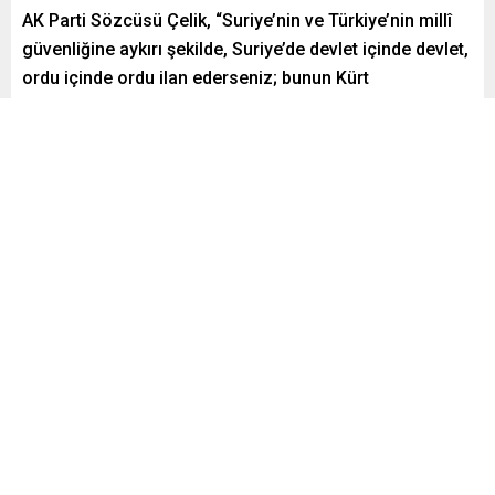
AK Parti Sözcüsü Çelik, “Suriye’nin ve Türkiye’nin millî
güvenliğine aykırı şekilde, Suriye’de devlet içinde devlet,
ordu içinde ordu ilan ederseniz; bunun Kürt
kardeşlerimizle hiçbir ilgisi yoktur.” dedi.
Paylaş
Tweetle
Gönder
Yayınlama: 23.12.2025