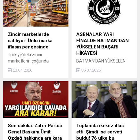
olmak üzere CHP içindeki
birçok muhalif isim şikayetçi
olacak.
Zincir marketlerde
ASENALAR YARI
satılıyor! Ünlü marka
FİNALDE BATMAN’DAN
iflasın pençesinde
YÜKSELEN BAŞARI
HİKÂYESİ
Türkiye’deki zincir
marketlerin çoğunda
BATMAN’DAN YÜKSELEN
ürünleri yer alan ve sektörün
BAŞARI HİKÂYESİ:
23.04.2026
05.07.2026
bilinen isimlerinden biri olan
ASENALAR YARI FİNALDE
"Nut Master" markasının
Batmanlı genç iş insanı
sahibi DKC Grup, yaşadığı
Hakan Gültekin, sadece
mali darboğaz nedeniyle
ticari faaliyetleriyle değil,
konkordato ilan etti.
aynı zamanda toplumsal
Mahkeme, ünlü marka için 3
projelere verdiği destekle de
aylık geçici mühlet kararı
adından söz ettirmeye
verdi.
devam ediyor. Uzun yıllardır
siyaset ve sivil toplum
Son dakika: Zafer Partisi
Toplamda iki kez iflas
kuruluşlarında aktif rol alan
Genel Başkanı Ümit
etti: Şimdi ise serveti
Gültekin, farklı dönemlerde
Özdağ hakkında ara kara
buldu! 76 ülke bu