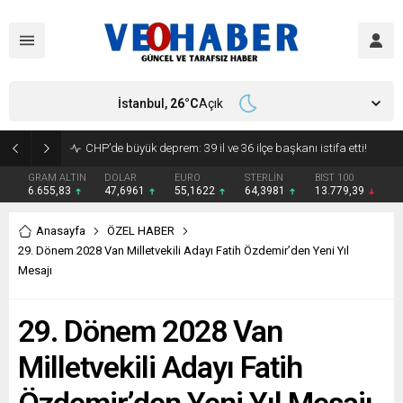
İstanbul,
26
°C
Açık
YENİ Parti’ye geçecek ilk isim belli oldu: Mamak Belediye Başkanı CHP’den istifa etti
GRAM ALTIN
DOLAR
EURO
STERLİN
BIST 100
6.655,83
47,6961
55,1622
64,3981
13.779,39
Anasayfa
ÖZEL HABER
29. Dönem 2028 Van Milletvekili Adayı Fatih Özdemir’den Yeni Yıl
Mesajı
29. Dönem 2028 Van
Milletvekili Adayı Fatih