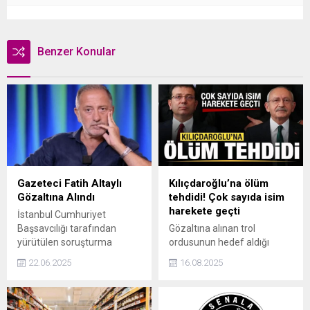
Benzer Konular
Gazeteci Fatih Altaylı
Kılıçdaroğlu’na ölüm
Gözaltına Alındı
tehdidi! Çok sayıda isim
harekete geçti
İstanbul Cumhuriyet
Başsavcılığı tarafından
Gözaltına alınan trol
yürütülen soruşturma
ordusunun hedef aldığı
kapsamında gazeteci Fatih
isimler, suç duyurusunda
22.06.2025
16.08.2025
Altaylı, "Cumhurbaşkanını
bulunmaya hazırlanıyor.
tehdit" iddiasıyla gözaltına
başta eski CHP Genel
alındı.
Başkanı Kemal Kılıçdaroğlu