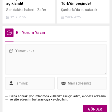
üstlendiği başkanlık ve
açıklandı!
Türk’ün peşinde!
yöneticilik görevleriyle dikkat
Son dakika haberi... Zafer
Şanlıurfa'da su satarak
çekerken, memleketi...
Partisi Genel Başkanı Ümit
başladığı hayat
12.06.2025
29.06.2026
Özdağ'ın yargılandığı
mücadelesini Almanya'da
davada mahkeme yeni
taçlandıran Kimya
kararını açıkladı. Ümit
Mühendisi Müfit Tarhan,
Bir Yorum Yazın
Özdağ'ın tutukluluğuna
sembolik bedelle aldığı
devam kararı verilirken,
fabrikayı küresel bir tarım
davanın duruşması 17
teknolojisi devine
Haziran'a ertelendi.
dönüştürdü.
Daha sonraki yorumlarımda kullanılması için adım, e-posta adresim
ve site adresim bu tarayıcıya kaydedilsin.