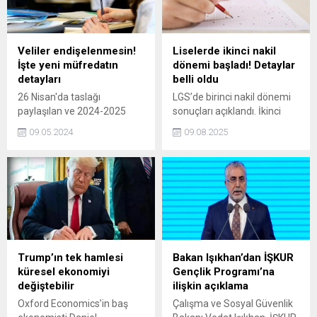
oluyor.' dedi.
gıyabi cenaze namazı kıldı.
Veliler endişelenmesin!
Liselerde ikinci nakil
İşte yeni müfredatın
dönemi başladı! Detaylar
detayları
belli oldu
26 Nisan'da taslağı
LGS’de birinci nakil dönemi
paylaşılan ve 2024-2025
sonuçları açıklandı. İkinci
eğitim-öğretim yılı itibarıyla
nakil dönemi ise dün başladı.
09.05.2024
09.08.2025
1,5 ve 9. sınıflarda geçerli
Başvurular 12 Ağustos’a
olacak yeni müfredatta
kadar alınacak. Sonuçlar 14
velileri endişelendirecek bir
Ağustos’ta ilan edilecek.
durum olmadığı, müfredata
ideolojik ekleme yapılmadığı
belirtildi.
Trump’ın tek hamlesi
Bakan Işıkhan’dan İŞKUR
küresel ekonomiyi
Gençlik Programı’na
değiştebilir
ilişkin açıklama
Oxford Economics’in baş
Çalışma ve Sosyal Güvenlik