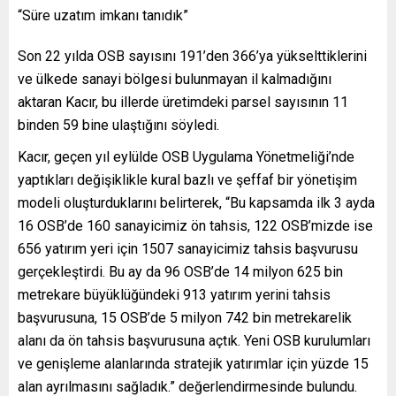
“Süre uzatım imkanı tanıdık”
Son 22 yılda OSB sayısını 191’den 366’ya yükselttiklerini
ve ülkede sanayi bölgesi bulunmayan il kalmadığını
aktaran Kacır, bu illerde üretimdeki parsel sayısının 11
binden 59 bine ulaştığını söyledi.
Kacır, geçen yıl eylülde OSB Uygulama Yönetmeliği’nde
yaptıkları değişiklikle kural bazlı ve şeffaf bir yönetişim
modeli oluşturduklarını belirterek, “Bu kapsamda ilk 3 ayda
16 OSB’de 160 sanayicimiz ön tahsis, 122 OSB’mizde ise
656 yatırım yeri için 1507 sanayicimiz tahsis başvurusu
gerçekleştirdi. Bu ay da 96 OSB’de 14 milyon 625 bin
metrekare büyüklüğündeki 913 yatırım yerini tahsis
başvurusuna, 15 OSB’de 5 milyon 742 bin metrekarelik
alanı da ön tahsis başvurusuna açtık. Yeni OSB kurulumları
ve genişleme alanlarında stratejik yatırımlar için yüzde 15
alan ayrılmasını sağladık.” değerlendirmesinde bulundu.