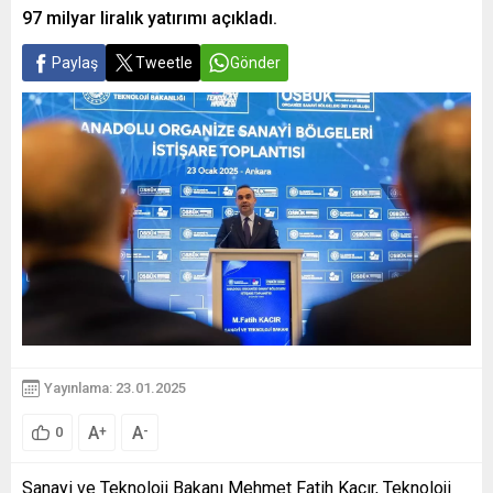
97 milyar liralık yatırımı açıkladı.
Paylaş
Tweetle
Gönder
Yayınlama: 23.01.2025
A
A
+
-
0
Sanayi ve Teknoloji Bakanı Mehmet Fatih Kacır, Teknoloji