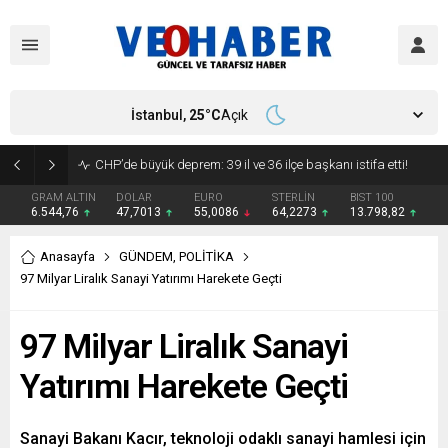
İstanbul,
25
°C
Açık
YENİ Parti’ye geçecek ilk isim belli oldu: Mamak Belediye Başkanı CHP’den istifa etti
GRAM ALTIN
DOLAR
EURO
STERLİN
BIST 100
6.544,76
47,7013
55,0086
64,2273
13.798,82
Anasayfa
GÜNDEM
,
POLİTİKA
97 Milyar Liralık Sanayi Yatırımı Harekete Geçti
97 Milyar Liralık Sanayi
Yatırımı Harekete Geçti
Sanayi Bakanı Kacır, teknoloji odaklı sanayi hamlesi için