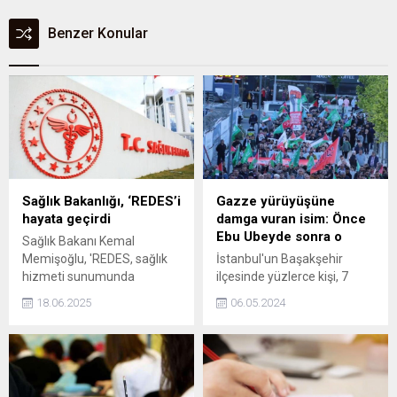
Benzer Konular
Sağlık Bakanlığı, ‘REDES’i
Gazze yürüyüşüne
hayata geçirdi
damga vuran isim: Önce
Ebu Ubeyde sonra o
Sağlık Bakanı Kemal
Memişoğlu, 'REDES, sağlık
İstanbul'un Başakşehir
hizmeti sunumunda
ilçesinde yüzlerce kişi, 7
karşılaşılabilecek, insan
Ekim'den bu yana İsrail'in
18.06.2025
06.05.2024
sağlığı ve mali açıdan risk
saldırıları altındaki Gazze'ye
oluşturabilecek durumları
destek amacıyla yürüyüş
veri analiz yöntemiyle tespit
düzenlendi. Göstericiler
ederek söz konusu risklerin
hayatını kaybeden 10
önlenmesine yardımcı
binlerce Filistinli için de