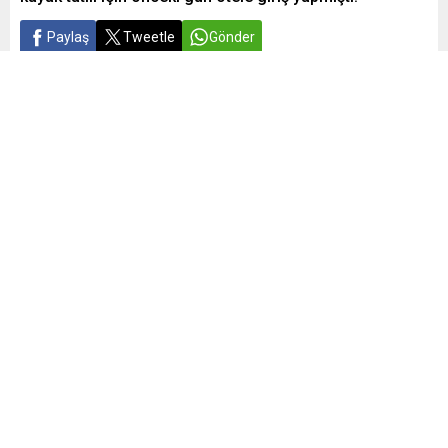
Paylaş
Tweetle
Gönder
Yayınlama: 23.01.2025
A
A
+
-
0
BOLU Kartalkaya’daki otel yangınında hayatını kaybeden