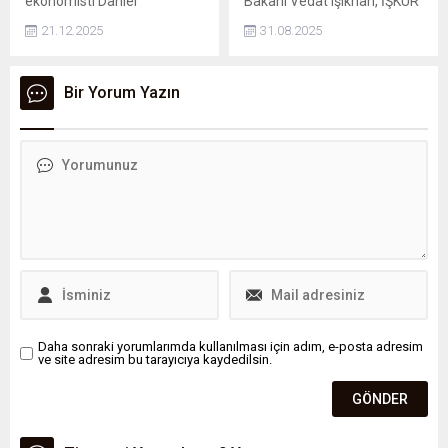
ekonomisti Daniel
Bakanı Vedat Işıkhan, İŞKUR
Harenberg’e göre, ABD
Gençlik Programı'na ilişkin,
21.12.2025
31.08.2025
Başkanı Donald Trump’ın
"2025 yılı bahar döneminde
gümrük vergilerinde atacağı
81 ilde, 127 devlet
tek bir geri adım, 2026–
üniversitesi ile programımızı
Bir Yorum Yazın
2027 döneminde küresel
gerçekleştirdik. Toplamda
büyümeyi hızlandırabilir ve
84 bin 278 öğrencimiz
enflasyon baskısını aşağı
programdan faydalandı."
çekebilir.
dedi.
Daha sonraki yorumlarımda kullanılması için adım, e-posta adresim
ve site adresim bu tarayıcıya kaydedilsin.