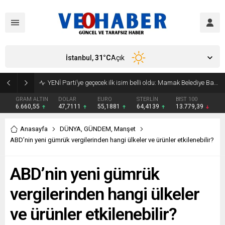
İstanbul,
31
°C
Açık
YENİ Parti’ye geçecek ilk isim belli oldu: Mamak Belediye Başkanı CHP’den istifa etti
GRAM ALTIN
DOLAR
EURO
STERLİN
BIST 100
6.660,55
47,7111
55,1881
64,4139
13.779,39
Anasayfa
DÜNYA
,
GÜNDEM
,
Manşet
ABD’nin yeni gümrük vergilerinden hangi ülkeler ve ürünler etkilenebilir?
ABD’nin yeni gümrük
vergilerinden hangi ülkeler
ve ürünler etkilenebilir?