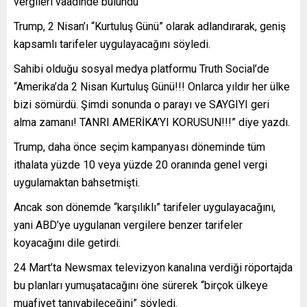
vergileri vaadinde bulundu
Trump, 2 Nisan’ı “Kurtuluş Günü” olarak adlandırarak, geniş
kapsamlı tarifeler uygulayacağını söyledi.
Sahibi olduğu sosyal medya platformu Truth Social’de
“Amerika’da 2 Nisan Kurtuluş Günü!!! Onlarca yıldır her ülke
bizi sömürdü. Şimdi sonunda o parayı ve SAYGIYI geri
alma zamanı! TANRI AMERİKA’YI KORUSUN!!!” diye yazdı.
Trump, daha önce seçim kampanyası döneminde tüm
ithalata yüzde 10 veya yüzde 20 oranında genel vergi
uygulamaktan bahsetmişti.
Ancak son dönemde “karşılıklı” tarifeler uygulayacağını,
yani ABD’ye uygulanan vergilere benzer tarifeler
koyacağını dile getirdi.
24 Mart’ta Newsmax televizyon kanalına verdiği röportajda
bu planları yumuşatacağını öne sürerek “birçok ülkeye
muafiyet tanıyabileceğini” söyledi.