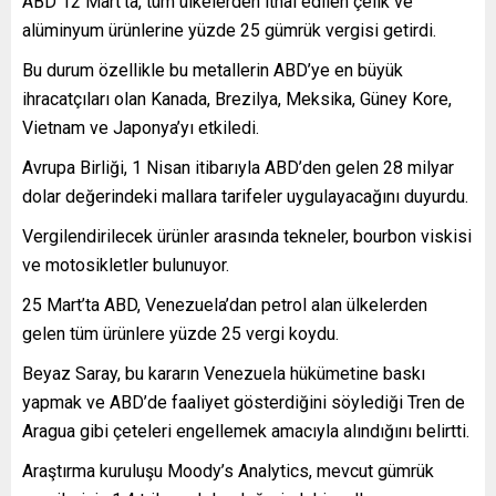
ABD 12 Mart’ta, tüm ülkelerden ithal edilen çelik ve
alüminyum ürünlerine yüzde 25 gümrük vergisi getirdi.
Bu durum özellikle bu metallerin ABD’ye en büyük
ihracatçıları olan Kanada, Brezilya, Meksika, Güney Kore,
Vietnam ve Japonya’yı etkiledi.
Avrupa Birliği, 1 Nisan itibarıyla ABD’den gelen 28 milyar
dolar değerindeki mallara tarifeler uygulayacağını duyurdu.
Vergilendirilecek ürünler arasında tekneler, bourbon viskisi
ve motosikletler bulunuyor.
25 Mart’ta ABD, Venezuela’dan petrol alan ülkelerden
gelen tüm ürünlere yüzde 25 vergi koydu.
Beyaz Saray, bu kararın Venezuela hükümetine baskı
yapmak ve ABD’de faaliyet gösterdiğini söylediği Tren de
Aragua gibi çeteleri engellemek amacıyla alındığını belirtti.
Araştırma kuruluşu Moody’s Analytics, mevcut gümrük