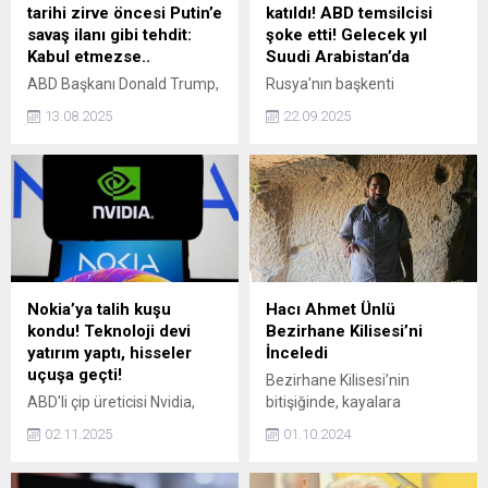
tarihi zirve öncesi Putin’e
katıldı! ABD temsilcisi
savaş ilanı gibi tehdit:
şoke etti! Gelecek yıl
Kabul etmezse..
Suudi Arabistan’da
ABD Başkanı Donald Trump,
Rusya'nın başkenti
cuma günü Alaska'da
Moskova'da "Eurovision"
13.08.2025
22.09.2025
yapılacak zirvede, Rusya
şarkı yarışmasına alternatif
Devlet Başkanı Vladimir
olarak hazırlanan
Putin'in savaşı durdurma
"Intervision" uluslararası
konusunda mutabık
şarkı yarışması
olmaması halinde bunun
gerçekleştirildi. Yarışmaya
Rusya için "ağır sonuçlarının"
22 ülkeden temsilci katıldı.
olacağını belirtti. Trump,
Nokia’ya talih kuşu
Hacı Ahmet Ünlü
kondu! Teknoloji devi
Bezirhane Kilisesi’ni
yatırım yaptı, hisseler
İnceledi
uçuşa geçti!
Bezirhane Kilisesi’nin
ABD'li çip üreticisi Nvidia,
bitişiğinde, kayalara
Finlandiya merkezli
oyularak inşa edilmiş olan
02.11.2025
01.10.2024
telekomünikasyon
Bezirhane’ye, kemerli bir
ekipmanları üreticisi
girişle ulaşılmaktadır.