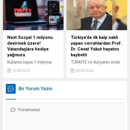
Nokia'ya 1 milyar dolarlık
Bezirhane içerisinde ahşap
yatırım yapacağını duyurdu.
malzemeden yapılmış bezir
Anlaşmanın ardından Nokia
yağı havuz teşkilatı
hisselerinde yüzde 22’lik
bulunmaktadır. 12-13.
yükseliş yaşandı.
yüzyıllar arasına tarihlenen
bu yapının planı, tek nefli ve
uzunlamasına dikdörtgendir.
Next Sosyal 1 milyonu
Türkiye’de ilk kalp nakli
devirmek üzere!
yapan cerrahlardan Prof.
Vatandaşlara hediye
Dr. Cevat Yakut hayatını
yağmuru
kaybetti
Kullanıcı sayısı 1 milyona
TÜRKİYE ve dünyanın önde
yaklaşan yerli sosyal medya
gelen kalp doktorlarından
16.08.2025
08.05.2024
platformu Next Sosyal, 22
Koşuyolu Yüksek İhtisas
Ağustos’a kadar
Eğitim ve Araştırma
#NSosyalBenim etiketiyle
Hastanesi Kurucu Başhekimi
Bir Yorum Yazın
paylaşım yapanlara çeşitli
Prof. Dr. Cevat Yakut, 82
hediyeleri kazanma fırsatı
yaşında hayatını kaybetti.
sunuyor.