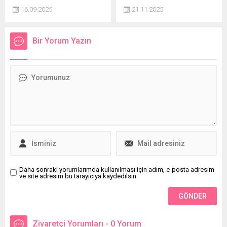
'Cevahir' rolüyle adını
Mahmut Faruk Doğan,
16.09.2025
21.11.2025
duyuran ünlü oyuncu Ufuk
“Bütçe görüşmelerinde
Özkan'ın sağlık durumu
taban ödemelerin, teşvik ek
hakkında birçok iddia ortaya
ödemelerin, nöbet
Bir Yorum Yazın
atıldı. Son olayda Ufuk
ücretlerinin artırılması
Özkan sağlık durumunu
gündeme alınmalıdır.
açıklamasının üzerine
Özellikle büyükşehirlerde
kardeşinin farklı açıklama
çalışanlara tazminat
yapması kafaları karıştırdı.
ödenmelidir. İstihdam sayısı
artırılmalı, dengeli bir şekilde
dağılım yapılmalıdır” dedi.
Daha sonraki yorumlarımda kullanılması için adım, e-posta adresim
ve site adresim bu tarayıcıya kaydedilsin.
Ziyaretçi Yorumları - 0 Yorum