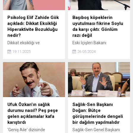
ilinde faaliyet göstermeyi
hedeflediğini duyurdu.
Altının toptancısı olarak
Psikolog Elif Zahide Gök
Başıboş köpeklerin
sektörde dikkat çeken
açıkladı: Dikkat Eksikliği
uyutulması fikrine Soylu
marka, bu iddialı planıyla
Hiperaktivite Bozukluğu
da karşı çıktı: Gönlüm
yeni bir yatırım dalgasının
nedir?
razı değil
da...
Dikkat eksikliği ve
Eski İçişleri Bakanı
hiperaktivite bozukluğu
Süleyman Soylu
19.11.2025
26.05.2024
teşhisleri dünya çapında
sokaklardaki başıboş
artış gösterirken birçok kişi
köpeklerin uyutulmasına
DEHB’nin nedenlerini merak
karşı çıktı. Soylu
ediyor. Psikolog Elif Zahide
açıklamasında "Avrupa'nın
Gök, son dönemlerde sıkça
yapmış olduğu uyguladığı
duyduğumuz DEHB
kötü örnekler bizim
hakkında bilinmesi
merhametli Türk halkının örf
gerekenleri aktardı.
ve adetlerine uygun değildir.
Köpeklerin uyutulması, yok
Ufuk Özkan’ın sağlık
Sağlık-Sen Başkanı
edilmesi böyle pervasızca
durumu nasıl? Peş peşe
Doğan: Bütçe
kabul edilmesine gönlüm
gelen açıklamalar kafa
görüşmelerinde dengeli
razım değildir" dedi.
karıştırdı
bir dağılım yapılmalıdır
'Geniş Aile' dizisinde
Sağlık-Sen Genel Başkanı