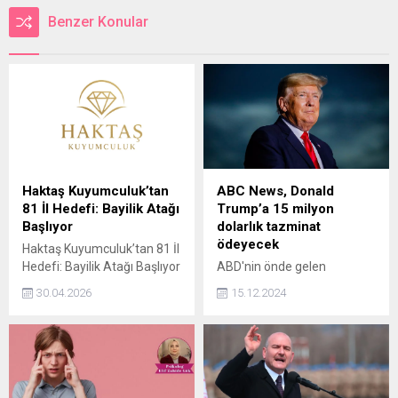
Benzer Konular
Haktaş Kuyumculuk’tan
ABC News, Donald
81 İl Hedefi: Bayilik Atağı
Trump’a 15 milyon
Başlıyor
dolarlık tazminat
ödeyecek
Haktaş Kuyumculuk’tan 81 İl
Hedefi: Bayilik Atağı Başlıyor
ABD'nin önde gelen
Türkiye’de kuyumculuk
kanallarından ABC News,
30.04.2026
15.12.2024
sektöründe dikkat çeken bir
Donald Trump'a yönelik
büyüme hamlesi gündeme
açılan iftira davasında 15
geldi. Haktaş Kuyumculuk,
milyon dolarlık tazminat
hem kendi mağaza
ödemeyi kabul etti.
yatırımları hem de bayilik
sistemiyle Türkiye’nin 81