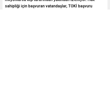
sahipliği için başvuran vatandaşlar, TOKİ başvuru
sonuçlarının ne zaman ilan edileceğini ve kura
çekimlerinin hangi tarihlerde gerçekleştirileceğini
merakla araştırıyor.
Paylaş
Tweetle
Gönder
Yayınlama: 17.11.2025