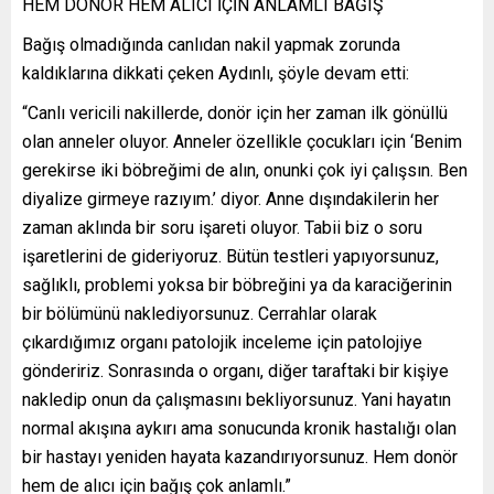
HEM DONÖR HEM ALICI İÇİN ANLAMLI BAĞIŞ
Bağış olmadığında canlıdan nakil yapmak zorunda
kaldıklarına dikkati çeken Aydınlı, şöyle devam etti:
“Canlı vericili nakillerde, donör için her zaman ilk gönüllü
olan anneler oluyor. Anneler özellikle çocukları için ‘Benim
gerekirse iki böbreğimi de alın, onunki çok iyi çalışsın. Ben
diyalize girmeye razıyım.’ diyor. Anne dışındakilerin her
zaman aklında bir soru işareti oluyor. Tabii biz o soru
işaretlerini de gideriyoruz. Bütün testleri yapıyorsunuz,
sağlıklı, problemi yoksa bir böbreğini ya da karaciğerinin
bir bölümünü naklediyorsunuz. Cerrahlar olarak
çıkardığımız organı patolojik inceleme için patolojiye
göndeririz. Sonrasında o organı, diğer taraftaki bir kişiye
nakledip onun da çalışmasını bekliyorsunuz. Yani hayatın
normal akışına aykırı ama sonucunda kronik hastalığı olan
bir hastayı yeniden hayata kazandırıyorsunuz. Hem donör
hem de alıcı için bağış çok anlamlı.”