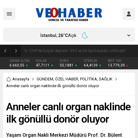
İstanbul,
26
°C
Açık
YENİ Parti’ye geçecek ilk isim belli oldu: Mamak Belediye Başkanı CHP’den istifa etti
GRAM ALTIN
DOLAR
EURO
STERLİN
BIST 100
6.660,55
47,7111
55,1881
64,4139
13.779,39
Anasayfa
GÜNDEM
,
ÖZEL HABER
,
POLİTİKA
,
SAĞLIK
Anneler canlı organ naklinde ilk gönüllü donör oluyor
Anneler canlı organ naklinde
ilk gönüllü donör oluyor
Yaşam Organ Nakli Merkezi Müdürü Prof. Dr. Bülent