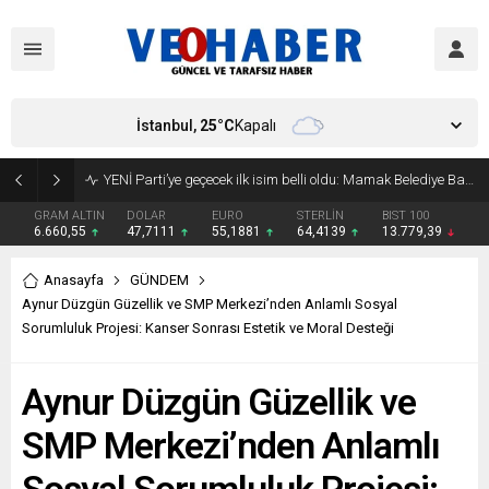
İstanbul,
25
°C
Kapalı
YENİ Parti’ye geçecek ilk isim belli oldu: Mamak Belediye Başkanı CHP’den istifa etti
GRAM ALTIN
DOLAR
EURO
STERLİN
BIST 100
6.660,55
47,7111
55,1881
64,4139
13.779,39
Anasayfa
GÜNDEM
Aynur Düzgün Güzellik ve SMP Merkezi’nden Anlamlı Sosyal
Sorumluluk Projesi: Kanser Sonrası Estetik ve Moral Desteği
Aynur Düzgün Güzellik ve
SMP Merkezi’nden Anlamlı