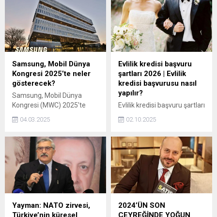
de var, konut kredi faizini
transferi için büyük bir fırsat
yüzde 3'ün altına indiren de.
yakaladı. Kara Kartal,
Tottenham'ın Fransız yıldızı
Mathys Tel için girişimlere
başladı.
Samsung, Mobil Dünya
Evlilik kredisi başvuru
Kongresi 2025’te neler
şartları 2026 | Evlilik
gösterecek?
kredisi başvurusu nasıl
yapılır?
Samsung, Mobil Dünya
Kongresi (MWC) 2025'te
Evlilik kredisi başvuru şartları
mobil yapay zeka alanında
vatandaş tarafından merak
04.03.2025
02.10.2025
geliştirdiği yeniliklerini
edilip arama motorlarında
sergiliyor.
araştırılıyor. Ocak 2026'dan
itibaren kredi tutarlarının
artmasıyla nikah tarihi ve
başvuru zamanı onay
sürecinde belirleyici faktör
olacak.
Yayman: NATO zirvesi,
2024’ÜN SON
Türkiye’nin küresel
ÇEYREĞİNDE YOĞUN