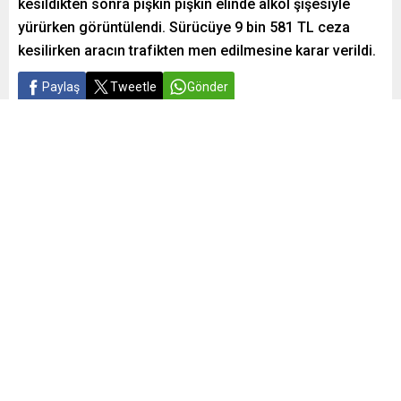
kesildikten sonra pişkin pişkin elinde alkol şişesiyle
yürürken görüntülendi. Sürücüye 9 bin 581 TL ceza
kesilirken aracın trafikten men edilmesine karar verildi.
Paylaş
Tweetle
Gönder
Yayınlama: 05.10.2024
A
A
+
-
0