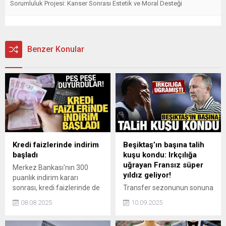
Sorumluluk Projesi: Kanser Sonrası Estetik ve Moral Desteği
Benzer Konular
Kredi faizlerinde indirim
Beşiktaş’ın başına talih
başladı
kuşu kondu: Irkçılığa
uğrayan Fransız süper
Merkez Bankası'nın 300
yıldız geliyor!
puanlık indirim kararı
sonrası, kredi faizlerinde de
Transfer sezonunun sonuna
çözülme başladı. Yüzde
yaklaşırken kadrosundaki
08.08.2025
10.09.2025
5'lere kadar çıkan tüketici
eksik bölgelere takviyelerini
kredisi faizini 3.39'a çeken
sürdüren Beşiktaş, sol kanat