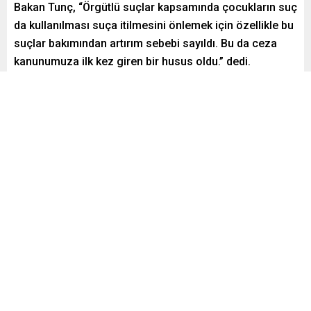
Bakan Tunç, “Örgütlü suçlar kapsamında çocukların suç
da kullanılması suça itilmesini önlemek için özellikle bu
suçlar bakımından artırım sebebi sayıldı. Bu da ceza
kanunumuza ilk kez giren bir husus oldu.” dedi.
Paylaş
Tweetle
Gönder
Yayınlama: 28.12.2025