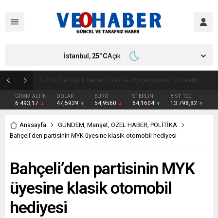
İstanbul,
25
°C
Açık
YENİ Parti’ye geçecek ilk isim belli oldu: Mamak Belediye Başkanı CHP’den istifa etti
GRAM ALTIN
DOLAR
EURO
STERLİN
BIST 100
6.493,17
47,5929
54,9560
64,1604
13.798,82
Anasayfa
GÜNDEM
,
Manşet
,
ÖZEL HABER
,
POLİTİKA
Bahçeli’den partisinin MYK üyesine klasik otomobil hediyesi
Bahçeli’den partisinin MYK
üyesine klasik otomobil
hediyesi