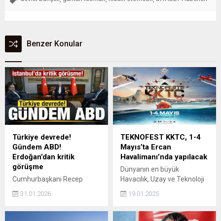
Benzer Konular
Türkiye devrede!
TEKNOFEST KKTC, 1-4
Gündem ABD!
Mayıs’ta Ercan
Erdoğan’dan kritik
Havalimanı’nda yapılacak
görüşme
Dünyanın en büyük
Cumhurbaşkanı Recep
Havacılık, Uzay ve Teknoloji
Tayyip Erdoğan, İran Dışişleri
Festivali TEKNOFEST
31.01.2026
19.01.2025
Bakanı Abbas Erakçi'yi kabul
kapsamında düzenlenen
etti.
teknoloji yarışmaları, 2025
yılında kardeş vatan Kuzey