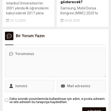
gösterecek?
İstanbul Üniversitesi'nin
2001 yılında ilk öğrencilerini
Samsung, Mobil Dünya
kabul ederek 2017 yılına
Kongresi (MWC) 2025'te
kadar hizmet verdiği tarihi
mobil yapay zeka alanında
25.12.2025
04.03.2025
Ahi Çelebi Kampüsü
geliştirdiği yeniliklerini
Eminönü, aslına uygun
sergiliyor.
olarak yapılan
Bir Yorum Yazın
rekonstrüksiyonun ardından
törenle açıldı.
Daha sonraki yorumlarımda kullanılması için adım, e-posta adresim
ve site adresim bu tarayıcıya kaydedilsin.