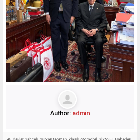
Author:
admin
devlet bahçeli
gürkan teoman
klasik otomobil
SİYASET Haberleri
,
,
,