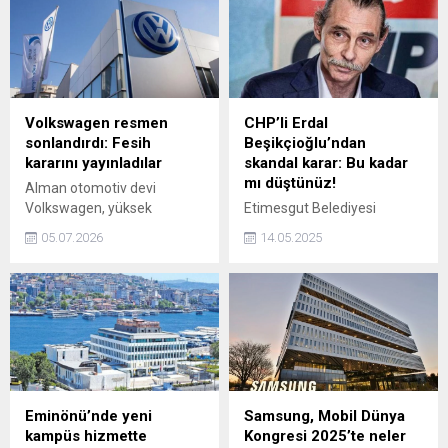
Kıbrıs Türk Cumhuriyeti’nde
teknoloji tutkunlarını
buluşturuyor. Bu yıl teknoloji
ve inovasyonda çığır açacak
yeni yarışmaların
düzenleneceği etkinlik, 1-4
Volkswagen resmen
CHP’li Erdal
Mayıs tarihleri arasında
sonlandırdı: Fesih
Beşikçioğlu’ndan
Ercan Havalimanı Eski
kararını yayınladılar
skandal karar: Bu kadar
Terminal Binası’nda
mı düştünüz!
Alman otomotiv devi
gerçekleştirilecek.
Volkswagen, yüksek
Etimesgut Belediyesi
maliyetler ve hedeflere
tarafından Etimesgut
05.07.2026
14.05.2025
ulaşılamaması gerekçesiyle
Belediyespor’a gönderilen
Bosch ile yürüttüğü otonom
günlük 14 ekmek desteğinin
sürüş projesini sonlandırma
CHP’li Erdal Beşikçioğlu
kararı aldı. Şirketin yeni iş
yönetimi tarafından
ortağı arayışı sürüyor.
sessizce kesildiği ortaya
çıktı.
Eminönü’nde yeni
Samsung, Mobil Dünya
kampüs hizmette
Kongresi 2025’te neler