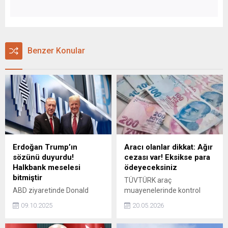
Benzer Konular
Erdoğan Trump’ın
Aracı olanlar dikkat: Ağır
sözünü duyurdu!
cezası var! Eksikse para
Halkbank meselesi
ödeyeceksiniz
bitmiştir
TÜVTÜRK araç
ABD ziyaretinde Donald
muayenelerinde kontrol
Trump ile Halkbank
edilen zorunlu ekipman
09.10.2025
20.05.2026
konusunda görüştüklerini
kapsamı genişletilirken,
söyleyen Erdoğan, Trump'ın
trafikte seyir halinde