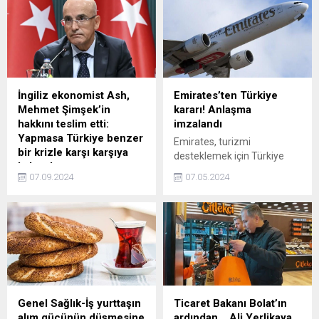
"Halkbank'ın problemi bizim
bulunan sürücüler için de
için bitmiştir" dediğini
yeni kurallar devreye alındı.
söyledi.
Yapılan değişiklikle birlikte
araçta bulunması gereken
ekipmanların eksik olması
halinde sürücülere 1.246 TL
idari para cezası
İngiliz ekonomist Ash,
Emirates’ten Türkiye
kesilebilecek.
Mehmet Şimşek’in
kararı! Anlaşma
hakkını teslim etti:
imzalandı
Yapmasa Türkiye benzer
Emirates, turizmi
bir krizle karşı karşıya
desteklemek için Türkiye
kalacaktı
Turizm Tanıtım ve
07.09.2024
07.05.2024
Fitch'in Türkiye'nin kredi
Geliştirme Ajansı (TGA) ile
notunu artırmasıyla ilgili
işbirliği anlaşması imzaladı.
değerlendirmeler yapan
Emirates'in Avrupa Ticari
ünlü İngiliz ekonomist
Operasyonlar Kıdemli
Timothy Ash, ekonomideki
Başkan Yardımcısı,
olumlu gidişatta Hazine ve
anlaşmadan büyük bir
Maliye Bakanı Mehmet
mutluluk duyduklarını
Şimşek'in etkisine dikkat
belirtti.
çekti. Ash, "Şimşek
Genel Sağlık-İş yurttaşın
Ticaret Bakanı Bolat’ın
atanmasa ve 180 derecelik
alım gücünün düşmesine
ardından… Ali Yerlikaya