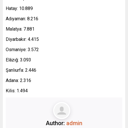
Hatay: 10.889
Adıyaman: 8.216
Malatya: 7.881
Diyarbakır: 4.415
Osmaniye: 3.572
Elâzığ: 3.093
Şanlıurfa: 2.446
Adana: 2.316
Kilis: 1.494
Author:
admin