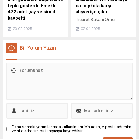
bir politika değişimi
tepki gösterdi: Emekli
da boykota karşı
yapmasaydı; Türkiye
472 adet çay ve simidi
alışverişe çıktı
muhtemelen 2000-2001'e
kaybetti
Ticaret Bakanı Ömer
benzer bir sistemsel
Yüksek enflasyon ve düşük
Bolat'ın ardından İçişleri
ekonomik krizle karşı
23.02.2025
02.04.2025
maaş zamları nedeniyle
Bakanı Ali Yerlikaya, boykot
karşıya kalacaktı." dedi.
memurların, memur
çağrılarına karşı alışverişe
emeklilerinin ve asgari
çıktı. Yerlikaya, sosyal
Bir Yorum Yazın
ücretlilerin alım gücündeki
medya hesabından
düşüşe ilişkin konuşan Genel
Ankara'da bir mağazadan
Sağlık-İş Genel Başkanı Dr.
yaptığı alışverişe ilişkin
Derya Uğur “Yüksek
görüntüleri paylaştı.
enflasyonun maaşlar
üzerindeki tahribatının
durdurulması ve çalışanların
alım gücünün korunması için
daha etkili ekonomik
politikaların acilen devreye
alınması gerekmektedir”
dedi.
Daha sonraki yorumlarımda kullanılması için adım, e-posta adresim
ve site adresim bu tarayıcıya kaydedilsin.