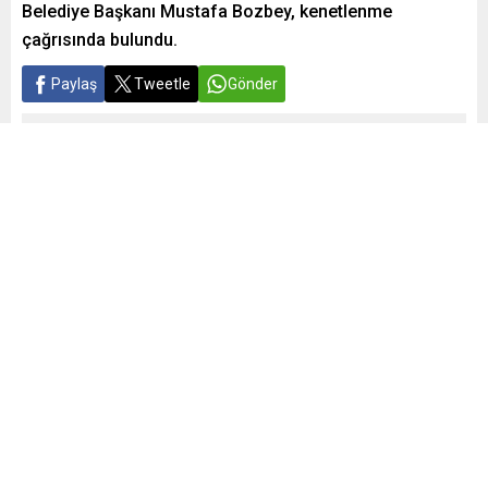
Belediye Başkanı Mustafa Bozbey, kenetlenme
çağrısında bulundu.
Paylaş
Tweetle
Gönder
Yayınlama: 09.05.2024
A
A
+
-