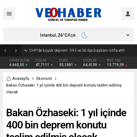
İstanbul,
26
°C
Açık
YENİ Parti’ye geçecek ilk isim belli oldu: Mamak Belediye Başkanı CHP’den istifa etti
GRAM ALTIN
DOLAR
EURO
STERLİN
BIST 100
6.660,55
47,7111
55,1881
64,4139
13.779,39
Anasayfa
Ekonomi
Bakan Özhaseki: 1 yıl içinde 400 bin deprem konutu teslim edilmiş
olacak
Bakan Özhaseki: 1 yıl içinde
400 bin deprem konutu