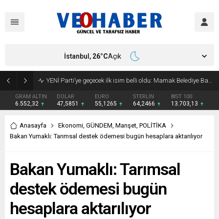
İstanbul,
26
°C
Açık
YENİ Parti’ye geçecek ilk isim belli oldu: Mamak Belediye Başkanı CHP’den istifa etti
GRAM ALTIN
DOLAR
EURO
STERLİN
BIST 100
6.552,32
47,5851
55,1265
64,2466
13.703,13
Anasayfa
Ekonomi
,
GÜNDEM
,
Manşet
,
POLİTİKA
Bakan Yumaklı: Tarımsal destek ödemesi bugün hesaplara aktarılıyor
Bakan Yumaklı: Tarımsal
destek ödemesi bugün
hesaplara aktarılıyor