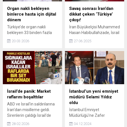
Organ nakli bekleyen
Savaş sonrası İran’dan
binlerce hasta için dijital
dikkat çeken ‘Türkiye’
dönem
çıkışı!
Türkiye’de organ nakli
İran Büyükelçisi Muhammed
bekleyen 33 binden fazla
Hasan Habibullahzade, İsrail
hasta için umut veren yeni
saldırılarına karşı Türkiye'nin
20.03.2026
27.06.2025
düzenleme yürürlüğe girdi.
İran'la birlikte olduğunu ve
Vatandaşlar artık e-Devlet
terörle mücadelede
ve e-Nabız üzerinden organ
'Türkiye'nin güvenliği, İran'ın
bağışçısı olabiliyor.
güvenliğidir' anlayışının
hakim olduğunu belirtti.
İsrail’de panik: Market
İstanbul’un yeni emniyet
raflarını boşalttılar
müdürü Selami Yıldız
oldu
ABD ve İsrail'in saldırılarına
İran'dan misilleme geldi.
İstanbul Emniyet
Sirenlerin çaldığı İsrail'de
Müdürlüğü'ne Zafer
halk korku yaşadı,
Aktaş'ın yerine Emniyet
28.02.2026
04.12.2024
marketlere akın etti.
Genel Müdür Yardımcısı ve