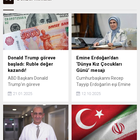
Donald Trump göreve
Emine Erdoğan’dan
başladı: Ruble değer
‘Dünya Kız Çocukları
kazandı!
Günü’ mesajı
ABD Başkanı Donald
Cumhurbaşkannı Recep
Trump'ın göreve
Tayyip Erdoğan'ın eşi Emine
başlamasının ardından Rus
Erdoğan, Cesaretiyle
21.01.2025
12.10.2025
rublesi değer kazanıyor.
değişim yaratan, hayalleriyle
dünyayı güzelleştiren tüm
kız çocuklarımızın 'Dünya
Kız Çocukları Günü'nü tebrik
ediyorum dedi.