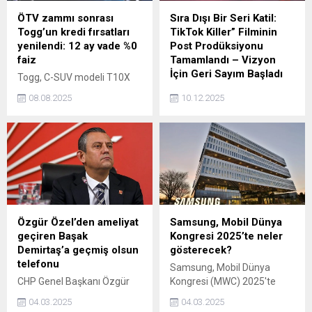
ÖTV zammı sonrası
Sıra Dışı Bir Seri Katil:
Togg’un kredi fırsatları
TikTok Killer” Filminin
yenilendi: 12 ay vade %0
Post Prodüksiyonu
faiz
Tamamlandı – Vizyon
İçin Geri Sayım Başladı
Togg, C-SUV modeli T10X
için ÖTV zammının ardından
Fenomen kültürünün perde
08.08.2025
10.12.2025
fiyatlarını güncelledi ve
arkasını ve sosyal medyanın
ağustos ayına özel yeni
hayatlara etkisini artan bir
kredi kampanyalarını
tempoyla anlatan film,
duyurdu. Şirket,
sistemi sert bir şekilde
müşterilerine cazip
eleştiriyor. Gerilimin giderek
finansman seçenekleri
yükseldiği sahneleriyle
sunmaya devam ediyor.
“TikTok Killer”, yılın en çok
Özellikle %0 faizli 12 ay
konuşulacak yapımları
vadeli kredi imkanı bu ay da
arasında gösteriliyor.
Özgür Özel’den ameliyat
Samsung, Mobil Dünya
sürüyor. Bunun yanı sıra,
geçiren Başak
Kongresi 2025’te neler
daha yüksek tutarlı kredi
Demirtaş’a geçmiş olsun
gösterecek?
seçenekleri de kullanıcıların
telefonu
Samsung, Mobil Dünya
beğenisine sunuldu.
CHP Genel Başkanı Özgür
Kongresi (MWC) 2025'te
Özel, bir ameliyat geçiren
mobil yapay zeka alanında
04.03.2025
04.03.2025
Başak Demirtaş ile telefon
geliştirdiği yeniliklerini