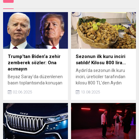
Trump’tan Biden’a zehir
Sezonun ilk kuru inciri
zemberek sözler: Ona
satıldı! Kilosu 800 lira…
acımayın
Aydın’da sezonun ilk kuru
Beyaz Saray'da düzenlenen
inciri, üreticiler tarafından
basın toplantısında konuşan
kilosu 800 TL’den Aydın
Trump, kanseriyle mücadele
Ticaret Borsası’na teslim
02.06.2025
13.08.2025
eden Biden'a yönelik, "Zeki
edildi.
değildi, zalimdi. Biden'a
acımamak gerekir." dedi.
Trump ayrıca, Biden'ın
hastalığının kamuoyundan
saklandığını öne sürdü.