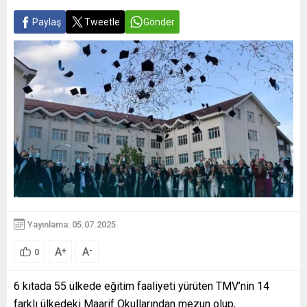
Paylaş
Tweetle
Gönder
Yayınlama: 05.07.2025
A
A
+
-
0
6 kıtada 55 ülkede eğitim faaliyeti yürüten TMV’nin 14
farklı ülkedeki Maarif Okullarından mezun olup,