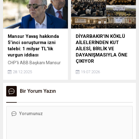
kararname imzaladı.
miktarı geçen yılın mayıs
ayına göre yüzde 17,6
artarak bir milyon 366 bin
430 TEU'ya ulaştı.
Mansur Yavaş hakkında
DİYARBAKIR’IN KÖKLÜ
5’inci soruşturma izni
AİLELERİNDEN KUT
talebi: 1 milyar TL’lik
AİLESİ, BİRLİK VE
vurgun iddiası
DAYANIŞMASIYLA ÖNE
ÇIKIYOR
CHP'li ABB Başkanı Mansur
Yavaş hakkında yeni bir
DİYARBAKIR’IN KÖKLÜ
28.12.2025
19.07.2026
soruşturma izni talebi daha
AİLELERİNDEN KUT AİLESİ,
gündeme geldi. Ankara
BİRLİK VE
Cumhuriyet Başsavcılığı, 1
DAYANIŞMASIYLA ÖNE
Bir Yorum Yazın
milyar TL'lik kamu zararı
ÇIKIYOR DİYARBAKIR –
oluştuğu iddiasıyla İçişleri
Güneydoğu Anadolu’nun
Bakanlığı'ndan soruşturma
kadim şehirlerinden
izni talep etti.
Diyarbakır’da köklü geçmişi,
güçlü aile bağları ve
toplumsal dayanışmasıyla
öne çıkan Kut Ailesi,
bölgenin dikkat çeken