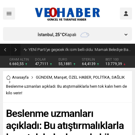
İstanbul,
25
°C
Kapalı
YENİ Parti’ye geçecek ilk isim belli oldu: Mamak Belediye Başkanı CHP’den istifa etti
GRAM ALTIN
DOLAR
EURO
STERLİN
BIST 100
6.660,55
47,7111
55,1881
64,4139
13.779,39
Anasayfa
GÜNDEM
,
Manşet
,
ÖZEL HABER
,
POLİTİKA
,
SAĞLIK
Beslenme uzmanları açıkladı: Bu atıştırmalıklarla hem tok kalın hem de
kilo verin!
Beslenme uzmanları
açıkladı: Bu atıştırmalıklarla