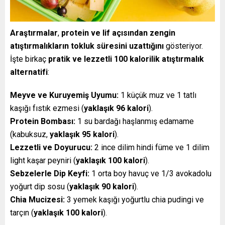
Araştırmalar
,
protein ve lif açısından zengin
atıştırmalıkların tokluk süresini uzattığını
gösteriyor.
İşte birkaç
pratik ve lezzetli 100 kalorilik atıştırmalık
alternatifi
:
Meyve ve Kuruyemiş Uyumu:
1 küçük muz ve 1 tatlı
kaşığı fıstık ezmesi (
yaklaşık 96 kalori
).
Protein Bombası:
1 su bardağı haşlanmış edamame
(kabuksuz,
yaklaşık 95 kalori
).
Lezzetli ve Doyurucu:
2 ince dilim hindi füme ve 1 dilim
light kaşar peyniri (
yaklaşık 100 kalori
).
Sebzelerle Dip Keyfi:
1 orta boy havuç ve 1/3 avokadolu
yoğurt dip sosu (
yaklaşık 90 kalori
).
Chia Mucizesi:
3 yemek kaşığı yoğurtlu chia pudingi ve
tarçın (
yaklaşık 100 kalori
).