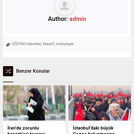
Author:
admin
EĞİTİM Haberleri
Maarif
mezuniyet
,
,
Benzer Konular
İran’da zorunlu
İstanbul’daki büyük
başörtüsü tasarısı
Gazze buluşmasına