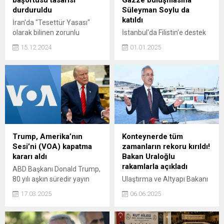
durduruldu
Süleyman Soylu da
katıldı
İran'da "Tesettür Yasası"
olarak bilinen zorunlu
İstanbul'da Filistin'e destek
başörtüsü tasarısı, Ulusal
buluşmasına binlerce kişi
15.12.2024
01.01.2025
Güvenlik Yüksek Konseyi
katılırken tarihi yürüyüşte
tarafından durduruldu.
eski İçişleri Bakanı ve AK
Hükümetin revize edilmiş bir
Parti İstanbul Milletvekili
tasarı sunması bekleniyor.
Süleyman Soylu da yer aldı.
Reformistler, söz konusu
Uzamış sakallarıyla dikkat
yasanın önüne geçilmesini
çeken Soylu'nun siyasilerle
talep ediyor.
değil vatandaşlarla birlikte
yürümesi ses getirdi.
Trump, Amerika’nın
Konteynerde tüm
Sesi’ni (VOA) kapatma
zamanların rekoru kırıldı!
kararı aldı
Bakan Uraloğlu
rakamlarla açıkladı
ABD Başkanı Donald Trump,
80 yılı aşkın süredir yayın
Ulaştırma ve Altyapı Bakanı
yapan Amerika'nın Sesi'nin
Abdulkadir Uraloğlu,
17.03.2025
06.06.2025
(Voice of America/VOA)
konteynerde tüm
federal fonlarının
zamanların rekorunun
kesilmesine yönelik bir
kırıldığını belirtti. Konteyner