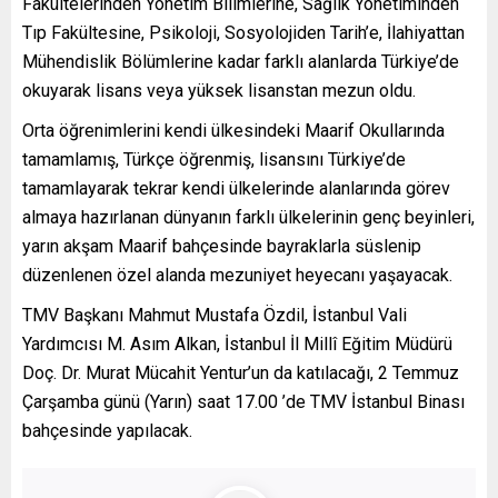
Fakültelerinden Yönetim Bilimlerine, Sağlık Yönetiminden
Tıp Fakültesine, Psikoloji, Sosyolojiden Tarih’e, İlahiyattan
Mühendislik Bölümlerine kadar farklı alanlarda Türkiye’de
okuyarak lisans veya yüksek lisanstan mezun oldu.
Orta öğrenimlerini kendi ülkesindeki Maarif Okullarında
tamamlamış, Türkçe öğrenmiş, lisansını Türkiye’de
tamamlayarak tekrar kendi ülkelerinde alanlarında görev
almaya hazırlanan dünyanın farklı ülkelerinin genç beyinleri,
yarın akşam Maarif bahçesinde bayraklarla süslenip
düzenlenen özel alanda mezuniyet heyecanı yaşayacak.
TMV Başkanı Mahmut Mustafa Özdil, İstanbul Vali
Yardımcısı M. Asım Alkan, İstanbul İl Millî Eğitim Müdürü
Doç. Dr. Murat Mücahit Yentur’un da katılacağı, 2 Temmuz
Çarşamba günü (Yarın) saat 17.00 ’de TMV İstanbul Binası
bahçesinde yapılacak.