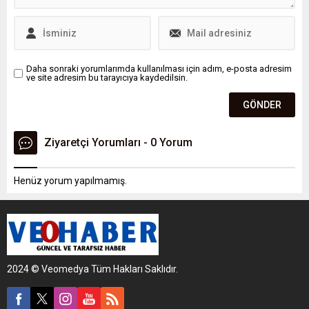
ailelerinden biri olarak
gösteriliyor. Yaklaşık 20 bin
kişilik geniş bir aile yapısına
sahip olduğu ifade edilen
aile; ticaret,...
Daha sonraki yorumlarımda kullanılması için adım, e-posta adresim
ve site adresim bu tarayıcıya kaydedilsin.
Ziyaretçi Yorumları - 0 Yorum
Henüz yorum yapılmamış.
2024 © Veomedya Tüm Hakları Saklıdır.