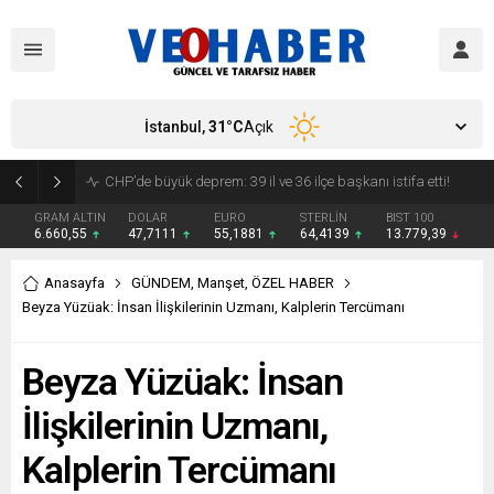
İstanbul,
31
°C
Açık
YENİ Parti’ye geçecek ilk isim belli oldu: Mamak Belediye Başkanı CHP’den istifa etti
GRAM ALTIN
DOLAR
EURO
STERLİN
BIST 100
6.660,55
47,7111
55,1881
64,4139
13.779,39
Anasayfa
GÜNDEM
,
Manşet
,
ÖZEL HABER
Beyza Yüzüak: İnsan İlişkilerinin Uzmanı, Kalplerin Tercümanı
Beyza Yüzüak: İnsan
İlişkilerinin Uzmanı,
Kalplerin Tercümanı