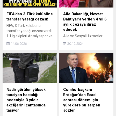
yoksunu siyasete tüm siyasi
kaliteli eğitim ve kaliteli
gücümüzle cevap
sağlık hizmetine ulaşımı
vereceğiz" dedi.
sınıfsal bir ayrım haline
FIFA’dan 3 Türk kulübüne
Aile Bakanlığı, Nevzat
getiren bu düzene ve bu
transfer yasağı cezası!
Bahtiyar’a verilen 4 yıl 6
kötü yönetime muhataptır.
aylık cezaya itiraz
FIFA, 3 Türk kulübüne
İşte bu...
edecek
transfer yasağı cezası verdi.
1. Lig ekipleri Antalyaspor ve
Aile ve Sosyal Hizmetler
Kayserispor 3'er dönem
Bakanı Göktaş, Narin Güran
14.06.2026
30.12.2024
ceza alırken, 2. Lig ekibi
cinayeti davasına ilişkin
Ankaragücü'nün ise
değerlendirmelerde
yükümlülüklerini yerine
bulundu. İtirafçı Nevzat
getirdiğinde cezasının
Bahtiyar'a verilen 4 yıl 6 aylık
kalkacağı kaydedildi.
cezaya itiraz edeceklerini
belirten Bakan Göktaş "3
şahıs ile ilgili verilen karar
hakikaten yüreklere su
serpti. Narin davasında
Nadir görülen yüksek
Cumhurbaşkanı
gerekçeli kararı bekliyoruz"
tansiyon hastalığı
Erdoğan’dan Esad
ifadelerini kullandı.
nedeniyle 3 yıldır
sonrası dönem için
akciğerini çantasında
yüreklere su serpen
taşıyor
sözler