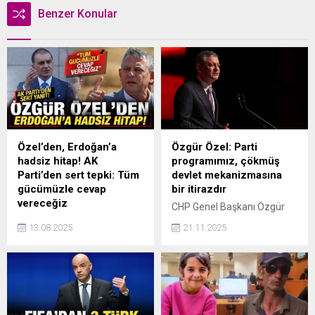
Benzer Konular
Özel’den, Erdoğan’a
Özgür Özel: Parti
hadsiz hitap! AK
programımız, çökmüş
Parti’den sert tepki: Tüm
devlet mekanizmasına
gücümüzle cevap
bir itirazdır
vereceğiz
CHP Genel Başkanı Özgür
Son dakika haberi... AK Parti
Özel, CHP parti programı
13.08.2025
21.11.2025
Sözcüsü Ömer Çelik,
taslağına ilişkin, Milletimiz;
Cumhurbaşkanı Erdoğan'a
zenginleri daha zengin,
"Lan" diyerek hitap eden
yoksulu daha yoksul yapan,
CHP Genel Başkanı Özgür
kara bir düzen kuran, vergi
Özel'e çok sert tepki
yükünü kazananlara değil
gösterdi. Çelik, "Bu seviye
yoksulların üzerine yıkan,