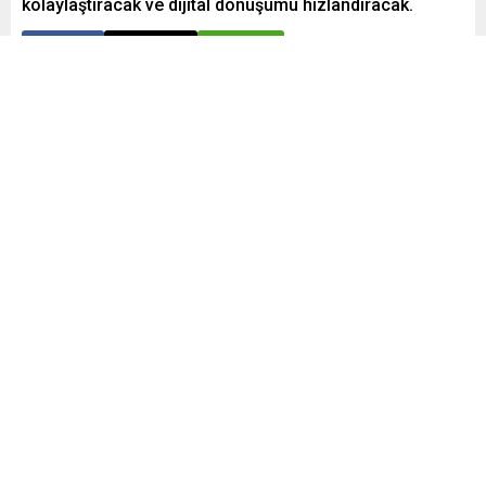
kolaylaştıracak ve dijital dönüşümü hızlandıracak.
Paylaş
Tweetle
Gönder
Yayınlama: 31.12.2024
A
A
+
-
0
Konut kredileri, şubeye gitme ve ıslak imza zorunluluğu