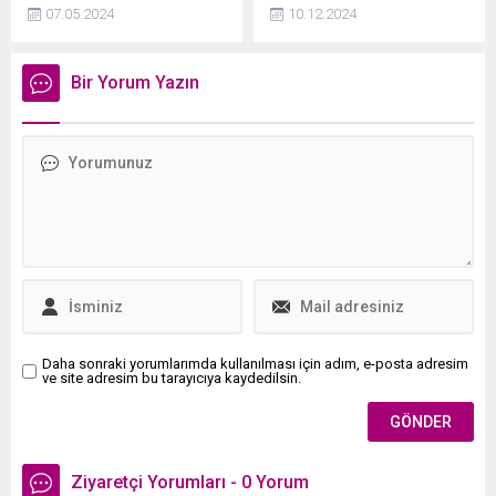
Nadir görülen bir yüksek
Suriye'de Beşar Esad
07.05.2024
10.12.2024
tansiyon türü olan
sonrası dönem için
"pulmoner hipertansiyon"
değerlendirmelerde bulunan
hastası 60 yaşındaki Aykut
Cumhurbaşkanı Erdoğan,
Bir Yorum Yazın
İnciler, akciğerinin
"Suriye bütünlüğüne karşı
fonksiyonlarını yerine
her saldırı karşısında bizi de
getirememesi sonucu 3
bulur. Birilerinin sırtlarını
yıldır çantasında taşıdığı
dayadıkları güçlerden
yapay akciğer cihazıyla
aldıkları cesaretleriyle
hayata tutunuyor.
bölgeyi ateşe bulamasına
seyirci kalmayacağız" dedi.
Daha sonraki yorumlarımda kullanılması için adım, e-posta adresim
ve site adresim bu tarayıcıya kaydedilsin.
Ziyaretçi Yorumları - 0 Yorum