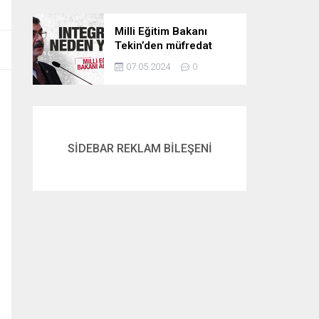
Milli Eğitim Bakanı
Tekin’den müfredat
açıklaması! İntegral
07.05.2024
0
neden yok? İşte
cevabı…
SİDEBAR REKLAM BİLEŞENİ