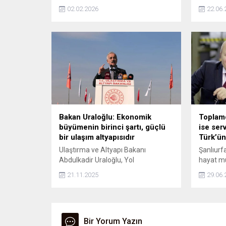
Kerimcan Durmaz, 1 yıl 8 ay hapis
"Cumhurb
02.02.2026
22.06.
cezasına çarptırıldı. Mahkeme, yurt
gözaltına
dışına çıkış yasağının da sürmesine
hükmetti.
Bakan Uraloğlu: Ekonomik
Toplamda
büyümenin birinci şartı, güçlü
ise ser
bir ulaşım altyapısıdır
Türk’ün
Ulaştırma ve Altyapı Bakanı
Şanlıurf
Abdulkadir Uraloğlu, Yol
hayat m
medeniyettir. Sanayi, üretim,
taçlandı
21.11.2025
29.06.
turizm, ticaret, emniyet ve dünya ile
Tarhan, 
bütünleşme demektir. Ekonomik
fabrikayı
büyümenin birinci şartı güçlü bir
devine d
ulaşım altyapısıdır. Olmazsa
olmazdır” dedi.
Bir Yorum Yazın