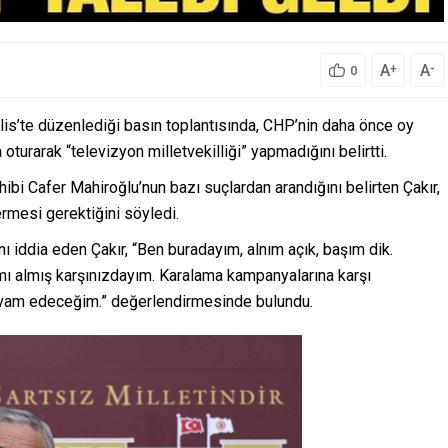
A
A
+
-
0
is’te düzenlediği basın toplantısında, CHP’nin daha önce oy
 oturarak “televizyon milletvekilliği” yapmadığını belirtti.
hibi Cafer Mahiroğlu’nun bazı suçlardan arandığını belirten Çakır,
rmesi gerektiğini söyledi.
ını iddia eden Çakır, “Ben buradayım, alnım açık, başım dik.
ı almış karşınızdayım. Karalama kampanyalarına karşı
vam edeceğim.” değerlendirmesinde bulundu.