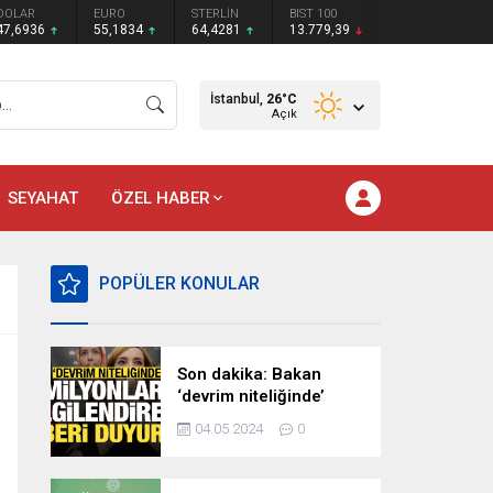
DOLAR
EURO
STERLİN
BIST 100
47,6936
55,1834
64,4281
13.779,39
İstanbul,
26
°C
Açık
SEYAHAT
ÖZEL HABER
POPÜLER KONULAR
Son dakika: Bakan
‘devrim niteliğinde’
deyip duyurdu!
04.05.2024
0
Milyonları ilgilendiren
hazırlık…