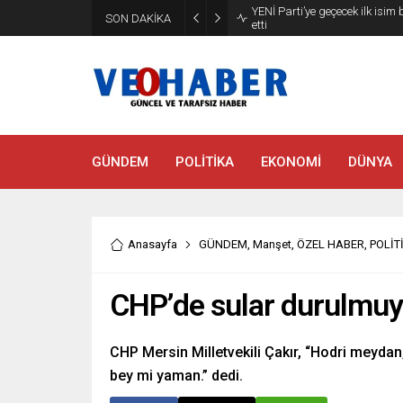
YENİ Parti’ye geçecek ilk isim
SON DAKİKA
etti
GÜNDEM
POLİTİKA
EKONOMİ
DÜNYA
Anasayfa
GÜNDEM
,
Manşet
,
ÖZEL HABER
,
POLİT
CHP’de sular durulmuyo
CHP Mersin Milletvekili Çakır, “Hodri meydan
bey mi yaman.” dedi.