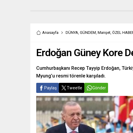
Anasayfa
DÜNYA
,
GÜNDEM
,
Manşet
,
ÖZEL HABE
Erdoğan Güney Kore Dev
Cumhurbaşkanı Recep Tayyip Erdoğan, Türkiy
Myung’u resmi törenle karşıladı.
Paylaş
Tweetle
Gönder