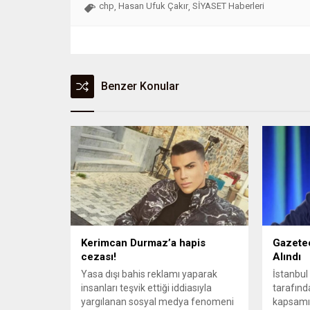
chp
Hasan Ufuk Çakır
SİYASET Haberleri
,
,
Benzer Konular
Kerimcan Durmaz’a hapis
Gazetec
cezası!
Alındı
Yasa dışı bahis reklamı yaparak
İstanbul
insanları teşvik ettiği iddiasıyla
tarafınd
yargılanan sosyal medya fenomeni
kapsamın