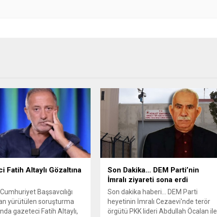
i Fatih Altaylı Gözaltına
Son Dakika… DEM Parti’nin
İmralı ziyareti sona erdi
 Cumhuriyet Başsavcılığı
Son dakika haberi... DEM Parti
an yürütülen soruşturma
heyetinin İmralı Cezaevi'nde terör
da gazeteci Fatih Altaylı,
örgütü PKK lideri Abdullah Öcalan il