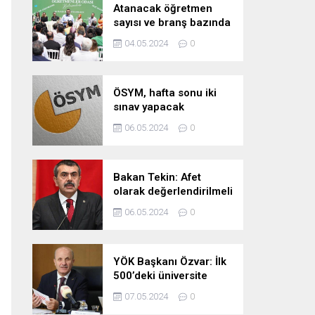
Atanacak öğretmen
sayısı ve branş bazında
kontenjan dağılımları
04.05.2024
0
pazartesi belli oluyor
ÖSYM, hafta sonu iki
sınav yapacak
06.05.2024
0
Bakan Tekin: Afet
olarak değerlendirilmeli
06.05.2024
0
YÖK Başkanı Özvar: İlk
500’deki üniversite
sayımızı 10’a çıkarmayı
07.05.2024
0
hedefliyoruz