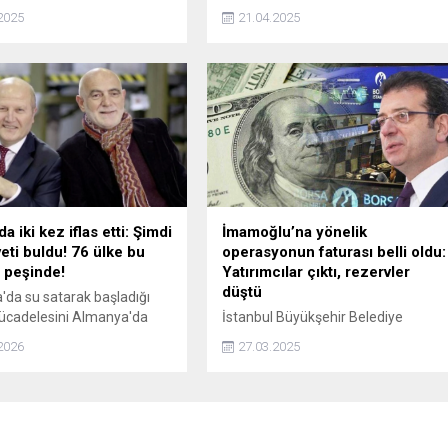
aşkanını tehdit" iddiasıyla
yaptığı görüşme sona erdi.
2025
21.04.2025
 alındı.
 iki kez iflas etti: Şimdi
İmamoğlu’na yönelik
veti buldu! 76 ülke bu
operasyonun faturası belli oldu:
 peşinde!
Yatırımcılar çıktı, rezervler
düştü
a'da su satarak başladığı
ücadelesini Almanya'da
İstanbul Büyükşehir Belediye
ran Kimya Mühendisi Müfit
Başkanı Ekrem İmamoğlu'na
2026
27.03.2025
sembolik bedelle aldığı
yönelik operasyonun ardından
 küresel bir tarım teknolojisi
piyasalarda dalgalanma yaşanırken
önüştürdü.
yabancı yatırımcı çıkışı hızlandı ve
yerli yatırımcı dövize yöneldi.
Merkez Bankası rezervlerindeki ser