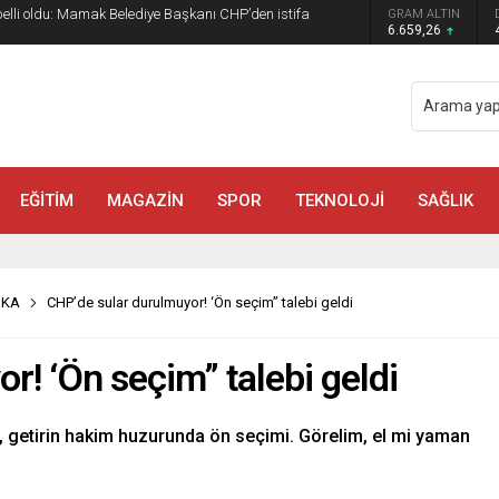
 belli oldu: Mamak Belediye Başkanı CHP’den istifa
GRAM ALTIN
6.659,26
EĞİTİM
MAGAZİN
SPOR
TEKNOLOJİ
SAĞLIK
İKA
CHP’de sular durulmuyor! ‘Ön seçim” talebi geldi
r! ‘Ön seçim” talebi geldi
, getirin hakim huzurunda ön seçimi. Görelim, el mi yaman