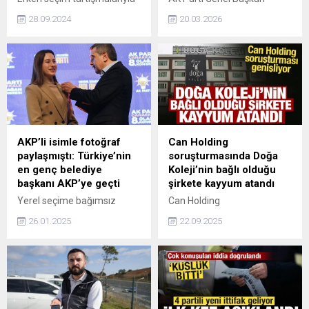
ilgili bir değerlendirme
Yardımcısı Faruk Acar, AK
28.09.2024
20.03.2026
yapan Cumhurbaşkanı
Parti teşkilatlarının
Erdoğan, "Muhalefetin kendi
Ramazan ayı boyunca
iç çekişmelerini gölgelemek
"Niyetimiz Bir, İnancımız Bir,
amacıyla gündeme getirdiği
Yolumuz Bir” ortak söylemi
erken seçim tartışmalarını
ile geçirdiklerini belirtti.
havanda su dövmek olarak
görüyoruz. Seçimsiz 3,5 yıl
vardır" ifadelerini kullandı.
AKP’li isimle fotoğraf
Can Holding
paylaşmıştı: Türkiye’nin
soruşturmasında Doğa
en genç belediye
Koleji’nin bağlı olduğu
başkanı AKP’ye geçti
şirkete kayyum atandı
Yerel seçime bağımsız
Can Holding
olarak giren ve
soruşturmasında, özel okul
26.01.2025
22.09.2025
Çanakkale’nin Yenice
zinciri Doğa Koleji'nin bağlı
ilçesine bağlı Kalkım
olduğu Arı Bilim İnovasyon
Beldesi’ni kazanan
Eğitim Hizmetleri A.Ş.'ye
Türkiye’nin en genç belediye
kayyum atandığını duyurdu.
başkanı Zeynep Çelik,
AKP’ye katıldı. Çelik, eski