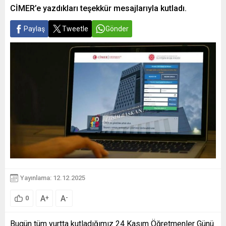
CİMER’e yazdıkları teşekkür mesajlarıyla kutladı.
Paylaş
Tweetle
Gönder
Yayınlama: 12.12.2025
A
A
+
-
0
Bugün tüm yurtta kutladığımız 24 Kasım Öğretmenler Günü