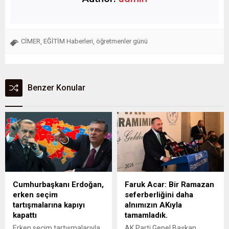
CİMER
EĞİTİM Haberleri
öğretmenler günü
,
,
Benzer Konular
Cumhurbaşkanı Erdoğan,
Faruk Acar: Bir Ramazan
erken seçim
seferberliğini daha
tartışmalarına kapıyı
alnımızın AKıyla
kapattı
tamamladık.
Erken seçim tartışmalarıyla
AK Parti Genel Başkan