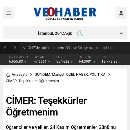
İstanbul,
26
°C
Açık
YENİ Parti’ye geçecek ilk isim belli oldu: Mamak Belediye Başkanı CHP’den istifa etti
GRAM ALTIN
DOLAR
EURO
STERLİN
BIST 100
6.655,83
47,6961
55,1622
64,3981
13.779,39
Anasayfa
GÜNDEM
,
Manşet
,
ÖZEL HABER
,
POLİTİKA
CİMER: Teşekkürler Öğretmenim
CİMER: Teşekkürler
Öğretmenim
Öğrenciler ve veliler, 24 Kasım Öğretmenler Günü’nü