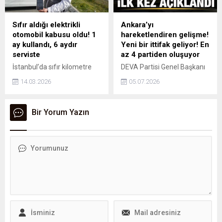
AKP Milletvekili Oktay Saral
ile fotoğraf da paylaşmıştı.
Sıfır aldığı elektrikli
Ankara’yı
otomobil kabusu oldu! 1
hareketlendiren gelişme!
ay kullandı, 6 aydır
Yeni bir ittifak geliyor! En
serviste
az 4 partiden oluşuyor
İstanbul’da sıfır kilometre
DEVA Partisi Genel Başkanı
elektrikli araç satın alan
Ali Babacan, yeni bir siyasi
14.03.2026
05.07.2026
İbrahim Ak, otomobilin kısa
ittifak üzerinde çalıştıklarını
sürede arızalandığını ve
ilk kez açıkladı. En az 4
yaklaşık 6 aydır servisten
partinin olduğu ittifakta bu
Bir Yorum Yazın
teslim edilmediğini iddia etti.
kez CHP yer almadı.
'AYlardır oyalıyorlar' diyen
araç sahibi, hukuki süreç
başlattı.