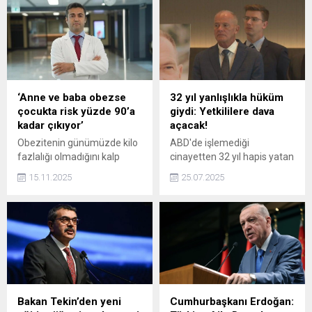
karşısına çıktı. Avukatı istifa
saldırılarını finansal olarak
ettiği için savunma
destekleyen şirketleri tespit
yapamayan sanık,
edilmesi ve bu şirketlerin
mahkemede ifade veren
ürünlerinin yasaklanması
annesi Pınar Geçti'ye
için komite kurulduğunu
bağırdı.
açıkladı.
‘Anne ve baba obezse
32 yıl yanlışlıkla hüküm
çocukta risk yüzde 90’a
giydi: Yetkililere dava
kadar çıkıyor’
açacak!
Obezitenin günümüzde kilo
ABD'de işlemediği
fazlalığı olmadığını kalp
cinayetten 32 yıl hapis yatan
hastalıkları ve diyabet gibi
Huffington, "Tüm o yıllar
15.11.2025
25.07.2025
birçok birçok ciddi sağlık
kendi ailemi kurma ve
sorununa zemin hazırlayan
annem ölürken onunla
küresel bir pandemi haline
birlikte olma olanağımı
geldiğini söyleyen Genel
elimden aldı" dedi.
Cerrahi Uzmanı Op. Dr.
Mehmet Mehdi Deniz,
“Çevresel etkenler ve yaşam
tarzı en az genetik kadar
belirleyici. Genetiğin rolü net
Bakan Tekin’den yeni
Cumhurbaşkanı Erdoğan:
olarak belirlenmemekle