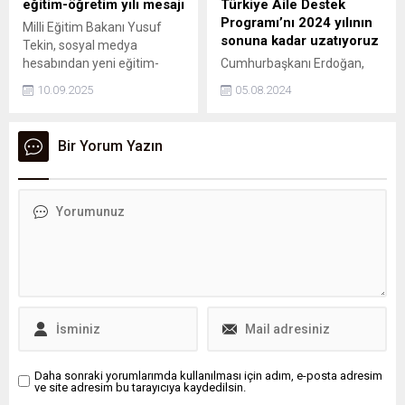
eğitim-öğretim yılı mesajı
Türkiye Aile Destek
birlikte, eğer anne ve...
Programı’nı 2024 yılının
Milli Eğitim Bakanı Yusuf
sonuna kadar uzatıyoruz
Tekin, sosyal medya
hesabından yeni eğitim-
Cumhurbaşkanı Erdoğan,
öğretim yılına ilişkin mesaj
Kabine Toplantısı sonrası
10.09.2025
05.08.2024
paylaştı.
yaptığı açıklamada, "2022
yılında çok önemli bir
program başlattık. Türkiye
Bir Yorum Yazın
Aile Destek programıyla
ihtiyaç sahibi
arkadaşlarımıza,
kardeşlerimize nakdi destek
ulaştırdık. 2 yıldır
uyguladığımız Aile Destek
Programı'nı, sosyal devlet
vasfımızın bir gereği olarak
2024 yılının sonuna kadar
uzatıyoruz." ifadelerini
kullandı.
Daha sonraki yorumlarımda kullanılması için adım, e-posta adresim
ve site adresim bu tarayıcıya kaydedilsin.