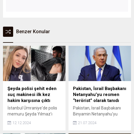
Benzer Konular
Şeyda polisi şehit eden
Pakistan, İsrail Başbakanı
suç makinesi ilk kez
Netanyahu’yu resmen
hakim karşısına çıktı
“terörist” olarak tanıdı
İstanbul Ümraniye'de polis
Pakistan, İsrail Başbakanı
memuru Şeyda Yılmaz'ı
Binyamin Netanyahu'yu
şehit eden 26 suç kayıtlı 19
"terörist" olarak tanıma
12.12.2024
21.07.2024
yaşındaki Yunus Emre Geçti
kararı aldı. İslamabad
bugün ilk kez hakim
hükümeti, İsrail'in Gazze'ye