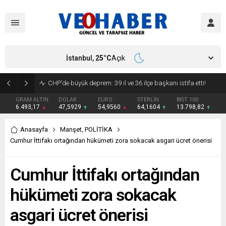
İstanbul,
25
°C
Açık
YENİ Parti’ye geçecek ilk isim belli oldu: Mamak Belediye Başkanı CHP’den istifa etti
GRAM ALTIN
DOLAR
EURO
STERLİN
BIST 100
6.493,17
47,5929
54,9560
64,1604
13.798,82
Anasayfa
Manşet
,
POLİTİKA
Cumhur İttifakı ortağından hükümeti zora sokacak asgari ücret önerisi
Cumhur İttifakı ortağından
hükümeti zora sokacak
asgari ücret önerisi