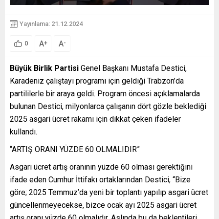
Yayınlama: 21.12.2024
A
A
+
-
0
Büyük Birlik Partisi
Genel Başkanı Mustafa Destici,
Karadeniz çalıştayı programı için geldiği Trabzon’da
partililerle bir araya geldi. Program öncesi açıklamalarda
bulunan Destici, milyonlarca çalışanın dört gözle beklediği
2025 asgari ücret rakamı için dikkat çeken ifadeler
kullandı.
“ARTIŞ ORANI YÜZDE 60 OLMALIDIR”
Asgari ücret artış oranının yüzde 60 olması gerektiğini
ifade eden Cumhur İttifakı ortaklarından Destici, “Bize
göre; 2025 Temmuz’da yeni bir toplantı yapılıp asgari ücret
güncellenmeyecekse, bizce ocak ayı 2025 asgari ücret
artış oranı yüzde 60 olmalıdır. Aslında bu da beklentileri