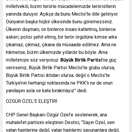
milletvekili, bizim terörle mücadelemizde teröristlerin
yanında duruyor. Açıkça da bunu Meclis’te dile getiriyor.
Dünyanın başka hiçbir ülkesinde bunu göremezsiniz.
Ülkenin düşmanı, on binlerce insanı katletmiş, binlerce
askeri, polisi şehit etmiş, bir terör örgütüne kimse arka
çıkamaz, çıkmaz, çıkana da müsaade edilmez. Ama ne
hikmetse, bizim ülkemizde yıllardır bu böyle. Ama
milletimize söz veriyoruz.
Büyük Birlik Partisi
‘ne güç
verirseniz, Büyük Birlik Partisi Meclis’te grubu olursa,
Büyük Birlik Partisi iktidarı olursa; değil o Meclis’te
Türkiye’nin herhangi noktasında ne PKK’lı ne de onun
yandaşını asla ve kata bırakmayız” dedi.
ÖZGÜR ÖZEL’E ELEŞTİRİ
CHP Genel Başkanı Özgür Özel’e seslenerek, ana
muhalefet partisini eleştiren Destici, “Sayın Özel, sen
vatan hainlerine değil, vatan hainlerini savunanlara değil,