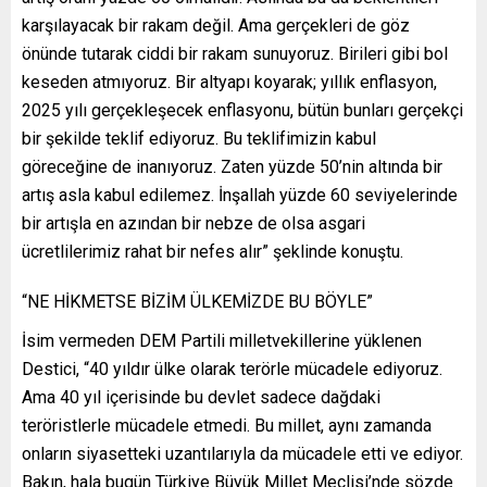
karşılayacak bir rakam değil. Ama gerçekleri de göz
önünde tutarak ciddi bir rakam sunuyoruz. Birileri gibi bol
keseden atmıyoruz. Bir altyapı koyarak; yıllık enflasyon,
2025 yılı gerçekleşecek enflasyonu, bütün bunları gerçekçi
bir şekilde teklif ediyoruz. Bu teklifimizin kabul
göreceğine de inanıyoruz. Zaten yüzde 50’nin altında bir
artış asla kabul edilemez. İnşallah yüzde 60 seviyelerinde
bir artışla en azından bir nebze de olsa asgari
ücretlilerimiz rahat bir nefes alır” şeklinde konuştu.
“NE HİKMETSE BİZİM ÜLKEMİZDE BU BÖYLE”
İsim vermeden DEM Partili milletvekillerine yüklenen
Destici, “40 yıldır ülke olarak terörle mücadele ediyoruz.
Ama 40 yıl içerisinde bu devlet sadece dağdaki
teröristlerle mücadele etmedi. Bu millet, aynı zamanda
onların siyasetteki uzantılarıyla da mücadele etti ve ediyor.
Bakın, hala bugün Türkiye Büyük Millet Meclisi’nde sözde