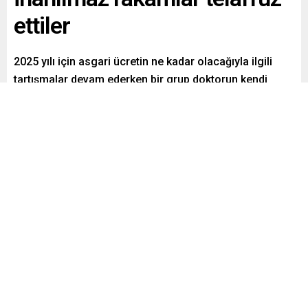
ettiler
2025 yılı için asgari ücretin ne kadar olacağıyla ilgili
tartışmalar devam ederken bir grup doktorun kendi
aralarında yeni yıla ilişkin maaş beklentilerini sorup
cevapladıkları anlara ilişkin görüntü kısa sürede viral
oldu.
Paylaş
Tweetle
Gönder