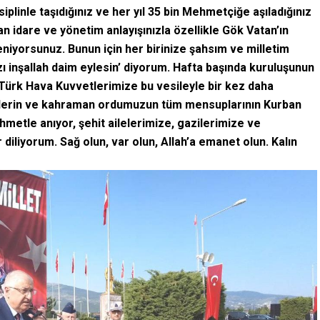
iplinle taşıdığınız ve her yıl 35 bin Mehmetçiğe aşıladığınız
lan idare ve yönetim anlayışınızla özellikle Gök Vatan’ın
eniyorsunuz. Bunun için her birinize şahsım ve milletim
zı inşallah daim eylesin’ diyorum. Hafta başında kuruluşunun
n Türk Hava Kuvvetlerimize bu vesileyle bir kez daha
sizlerin ve kahraman ordumuzun tüm mensuplarının Kurban
hmetle anıyor, şehit ailelerimize, gazilerimize ve
r diliyorum. Sağ olun, var olun, Allah’a emanet olun. Kalın