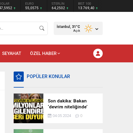
DOLAR
EURO
STERLİN
BIST 100
47,5952
55,0575
64,2502
13.769,40
İstanbul,
31
°C
Açık
SEYAHAT
ÖZEL HABER
POPÜLER KONULAR
Son dakika: Bakan
‘devrim niteliğinde’
deyip duyurdu!
04.05.2024
0
Milyonları ilgilendiren
hazırlık…