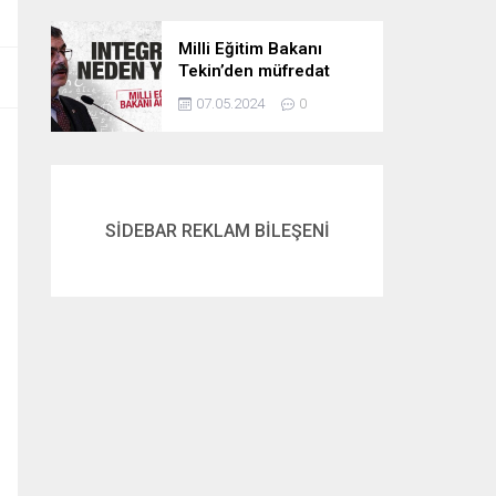
Milli Eğitim Bakanı
Tekin’den müfredat
açıklaması! İntegral
07.05.2024
0
neden yok? İşte
cevabı…
SİDEBAR REKLAM BİLEŞENİ