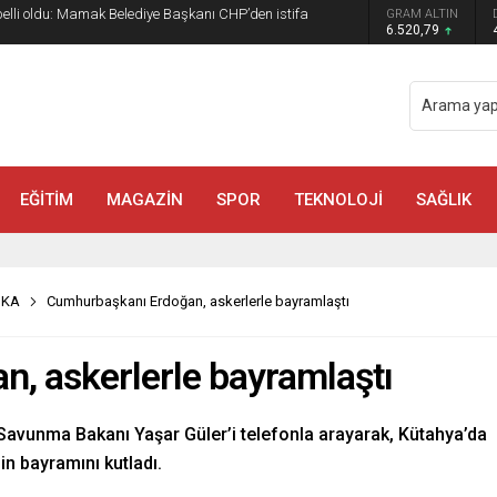
 belli oldu: Mamak Belediye Başkanı CHP’den istifa
GRAM ALTIN
6.520,79
EĞİTİM
MAGAZİN
SPOR
TEKNOLOJİ
SAĞLIK
İKA
Cumhurbaşkanı Erdoğan, askerlerle bayramlaştı
, askerlerle bayramlaştı
avunma Bakanı Yaşar Güler’i telefonla arayarak, Kütahya’da
n bayramını kutladı.