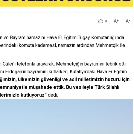
A
A
+
-
0
en ve Bayram namazını Hava Er Eğitim Tugay Komutanlığı’nda
aberindeki komuta kademesi, namazın ardından Mehmetçik ile
ler’i telefonla arayarak, Mehmetçiğin bayramını tebrik etti.
ı Erdoğan’ın bayramını kutlarken, Kütahya’daki Hava Er Eğitim
zin, ülkemizin güvenliği ve asil milletimizin huzuru için
emnuniyetle müşahede ettik. Bu vesileyle Türk Silahlı
klerimizle kutluyoruz”
dedi.