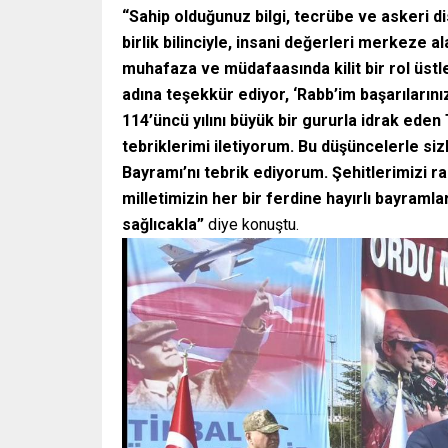
“Sahip olduğunuz bilgi, tecrübe ve askeri dis
birlik bilinciyle, insani değerleri merkeze a
muhafaza ve müdafaasında kilit bir rol üstl
adına teşekkür ediyor, ‘Rabb’im başarılarını
114’üncü yılını büyük bir gururla idrak ede
tebriklerimi iletiyorum. Bu düşüncelerle 
Bayramı’nı tebrik ediyorum. Şehitlerimizi ra
milletimizin her bir ferdine hayırlı bayramla
sağlıcakla”
diye konuştu.