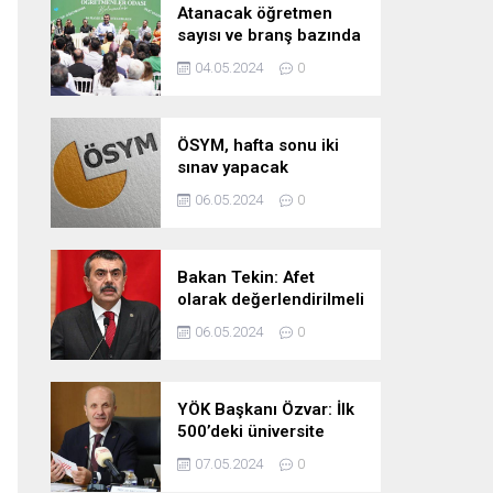
Atanacak öğretmen
sayısı ve branş bazında
kontenjan dağılımları
04.05.2024
0
pazartesi belli oluyor
ÖSYM, hafta sonu iki
sınav yapacak
06.05.2024
0
Bakan Tekin: Afet
olarak değerlendirilmeli
06.05.2024
0
YÖK Başkanı Özvar: İlk
500’deki üniversite
sayımızı 10’a çıkarmayı
07.05.2024
0
hedefliyoruz