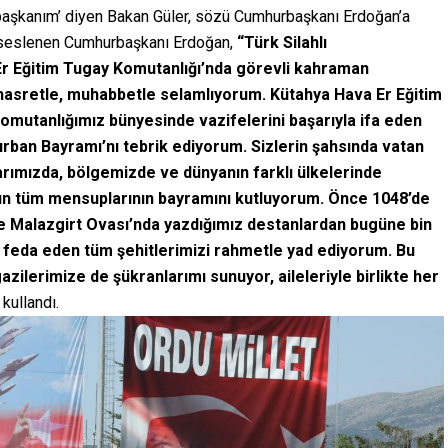
rbaşkanım’ diyen Bakan Güler, sözü Cumhurbaşkanı Erdoğan’a
 seslenen Cumhurbaşkanı Erdoğan,
“Türk Silahlı
Er Eğitim Tugay Komutanlığı’nda görevli kahraman
, hasretle, muhabbetle selamlıyorum. Kütahya Hava Er Eğitim
mutanlığımız bünyesinde vazifelerini başarıyla ifa eden
Kurban Bayramı’nı tebrik ediyorum. Sizlerin şahsında vatan
larımızda, bölgemizde ve dünyanın farklı ülkelerinde
 tüm mensuplarının bayramını kutluyorum. Önce 1048’de
e Malazgirt Ovası’nda yazdığımız destanlardan bugüne bin
rını feda eden tüm şehitlerimizi rahmetle yad ediyorum. Bu
azilerimize de şükranlarımı sunuyor, aileleriyle birlikte her
 kullandı.