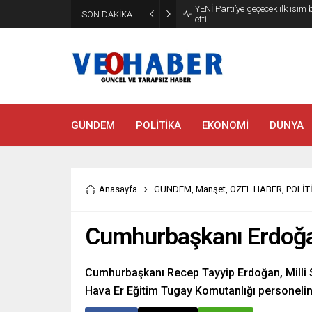
YENİ Parti’ye geçecek ilk isim
SON DAKİKA
etti
GÜNDEM
POLİTİKA
EKONOMİ
DÜNYA
Anasayfa
GÜNDEM
,
Manşet
,
ÖZEL HABER
,
POLİT
Cumhurbaşkanı Erdoğan
Cumhurbaşkanı Recep Tayyip Erdoğan, Milli S
Hava Er Eğitim Tugay Komutanlığı personelini