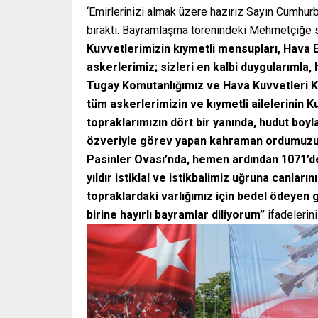
‘Emirlerinizi almak üzere hazırız Sayın Cumhu
bıraktı. Bayramlaşma törenindeki Mehmetçiğe
Kuvvetlerimizin kıymetli mensupları, Hava 
askerlerimiz; sizleri en kalbi duygularımla
Tugay Komutanlığımız ve Hava Kuvvetleri Ko
tüm askerlerimizin ve kıymetli ailelerinin 
topraklarımızın dört bir yanında, hudut boy
özveriyle görev yapan kahraman ordumuzun
Pasinler Ovası’nda, hemen ardından 1071’d
yıldır istiklal ve istikbalimiz uğruna canla
topraklardaki varlığımız için bedel ödeyen g
birine hayırlı bayramlar diliyorum”
ifadelerini