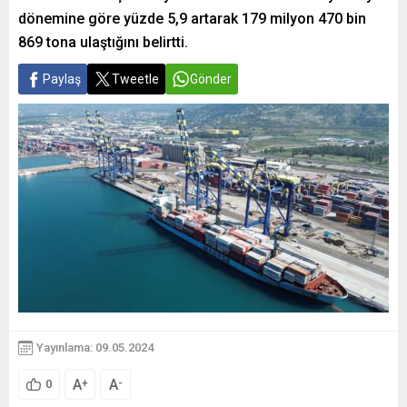
dönemine göre yüzde 5,9 artarak 179 milyon 470 bin
869 tona ulaştığını belirtti.
Paylaş
Tweetle
Gönder
Yayınlama: 09.05.2024
A
A
+
-
0