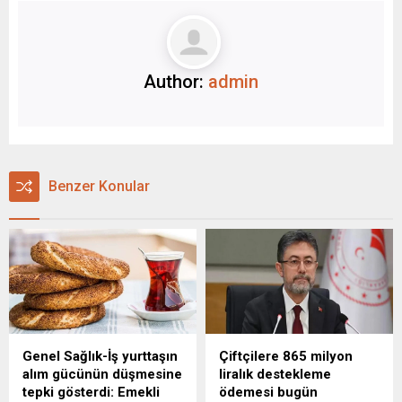
Author:
admin
Benzer Konular
Genel Sağlık-İş yurttaşın
Çiftçilere 865 milyon
alım gücünün düşmesine
liralık destekleme
tepki gösterdi: Emekli
ödemesi bugün