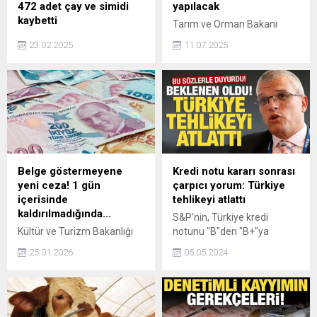
472 adet çay ve simidi
yapılacak
kaybetti
Tarım ve Orman Bakanı
Yüksek enflasyon ve düşük
İbrahim Yumaklı, 865 milyon
23.02.2025
11.07.2025
maaş zamları nedeniyle
356 bin lira tutarındaki
memurların, memur
destekleme ödemesinin
emeklilerinin ve asgari
bugün çiftçilerin hesaplarına
ücretlilerin alım gücündeki
aktarılacağını duyurdu.
düşüşe ilişkin konuşan Genel
Sağlık-İş Genel Başkanı Dr.
Derya Uğur “Yüksek
enflasyonun maaşlar
üzerindeki tahribatının
Belge göstermeyene
Kredi notu kararı sonrası
durdurulması ve çalışanların
yeni ceza! 1 gün
çarpıcı yorum: Türkiye
alım gücünün korunması için
içerisinde
tehlikeyi atlattı
daha etkili ekonomik
kaldırılmadığında…
S&P'nin, Türkiye kredi
politikaların acilen devreye
Kültür ve Turizm Bakanlığı
notunu "B"den "B+"ya
alınması gerekmektedir”
tarafından Resmi Gazete’de
yükseltmesinin ardından
dedi.
25.01.2026
05.05.2024
yayımlanan yeni
uzmanlar 'Türkiye' kararını
düzenlemeyle, turizm ve
değerlendirdi. Bluebay Varlık
konaklama amaçlı konut
Yönetimi Gelişen Piyasalar
ilanlarında belge
Kıdemli Stratejisti Timothy
bulundurma şartı yürürlüğe
Ash, "Türkiye ekonomi