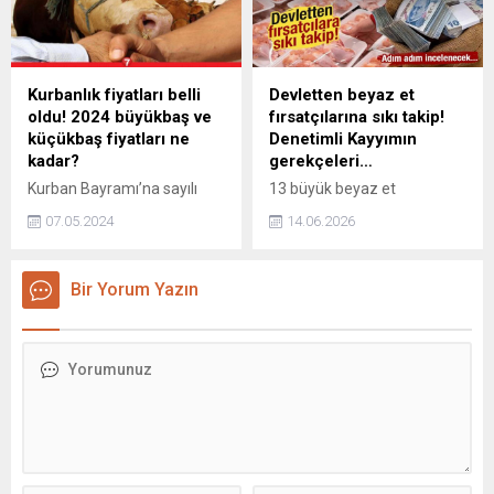
girdi. Gerekli belge olmadan
cephesinde tehlikeyi atlattı"
yayınlanan ilanlar için idari
dedi.
para cezası kesilecek, söz
konusu içerikler 24 saat
Kurbanlık fiyatları belli
Devletten beyaz et
içinde kaldırılmadığı takdirde
oldu! 2024 büyükbaş ve
fırsatçılarına sıkı takip!
yaptırımlar uygulanacak.
küçükbaş fiyatları ne
Denetimli Kayyımın
kadar?
gerekçeleri…
Kurban Bayramı’na sayılı
13 büyük beyaz et
günler kala kurbanlık
üreticisine kayyum atandı.
07.05.2024
14.06.2026
fiyatları belli olmaya başladı.
Şirketlerin ticari faaliyetleri
Büyükbaş ve küçükbaş
kesintisiz sürerken;
kurbanlıkların illere göre
kayyumlar, haksız fiyat
Bir Yorum Yazın
ortalama fiyatları belli oldu.
artışlarını ve kartelleşmeyi
İstanbul'da ortalama
önlemek için mali kayıtları,
büyükbaş bir hayvanın canlı
üretim ve satış süreçlerini
kilogram fiyatının 280 ila
devlet adına yakından
340 TL arasında, küçükbaşın
izleyecek.
ise 250 ila 300 TL arasında
olacağı düşünülüyor. Peki
2024 kurbanlık fiyatları ne
kadar?