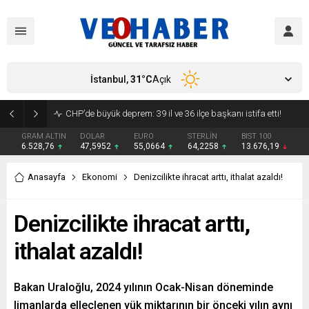
İstanbul,
31
°C
Açık
YENİ Parti’ye geçecek ilk isim belli oldu: Mamak Belediye Başkanı CHP’den istifa etti
GRAM ALTIN
DOLAR
EURO
STERLİN
BIST 100
6.528,76
47,5952
55,0664
64,2258
13.676,19
Anasayfa
Ekonomi
Denizcilikte ihracat arttı, ithalat azaldı!
Denizcilikte ihracat arttı,
ithalat azaldı!
Bakan Uraloğlu, 2024 yılının Ocak-Nisan döneminde
limanlarda elleçlenen yük miktarının bir önceki yılın aynı