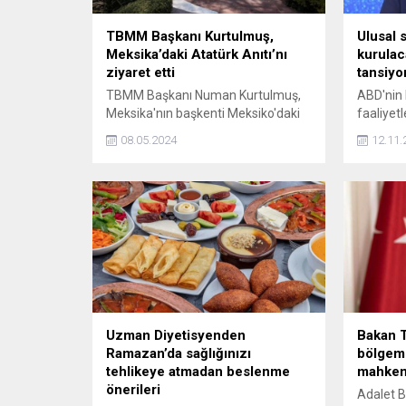
TBMM Başkanı Kurtulmuş,
Ulusal 
Meksika’daki Atatürk Anıtı’nı
kurulac
ziyaret etti
tansiyo
TBMM Başkanı Numan Kurtulmuş,
ABD'nin 
Meksika'nın başkenti Meksiko'daki
faaliyet
Atatürk Anıtı'nı ziyaret etti.
Venezuel
08.05.2024
12.11.
savunma 
talimatı
Bakanı L
seferber
Uzman Diyetisyenden
Bakan 
Ramazan’da sağlığınızı
bölgemi
tehlikeye atmadan beslenme
mahkem
önerileri
Adalet B