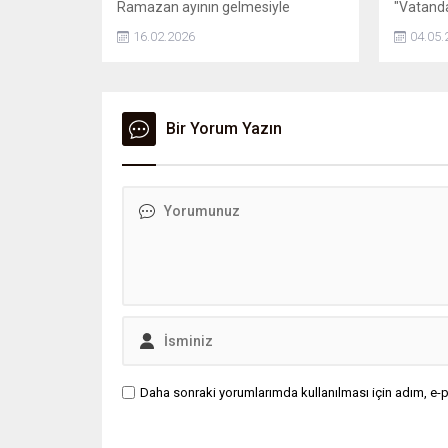
Ramazan ayının gelmesiyle
"Vatanda
uzmanlar doğru beslenmenin
hizmetle
16.02.2026
04.05.
önemine dikkat çekiyor. Diyetisyen
kolaylaş
Zehra Nur Başkan, ölçülü ve bilinçli
deprem 
beslenmenin hem ibadeti
449 mah
kolaylaştırdığını hem de sağlığı
koruduğunu belirterek önemli
Bir Yorum Yazın
uyarılarda bulundu.
Daha sonraki yorumlarımda kullanılması için adım, e-p