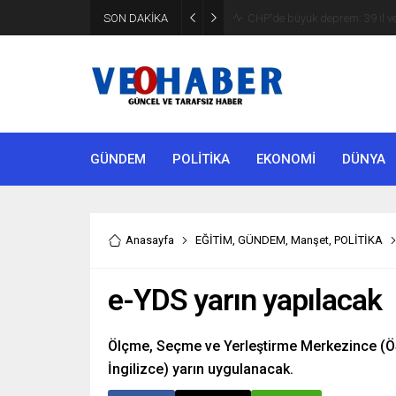
YENİ Parti’ye geçecek ilk isim
SON DAKİKA
etti
GÜNDEM
POLİTİKA
EKONOMİ
DÜNYA
Anasayfa
EĞİTİM
,
GÜNDEM
,
Manşet
,
POLİTİKA
e-YDS yarın yapılacak
Ölçme, Seçme ve Yerleştirme Merkezince (ÖS
İngilizce) yarın uygulanacak.