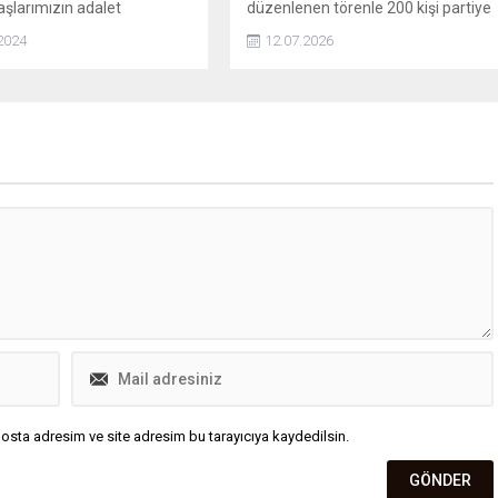
şlarımızın adalet
düzenlenen törenle 200 kişi partiye
rine erişiminin
katıldı. CHP İstanbul il yönetimine
2024
12.07.2026
tırılması amacıyla 504'ü
görevlendirilen Gürsel Tekin, sert
bölgemizde toplam 2 bin
ifadelerle Özgür Çelik'e rest çekti.
keme kurduk" dedi.
osta adresim ve site adresim bu tarayıcıya kaydedilsin.