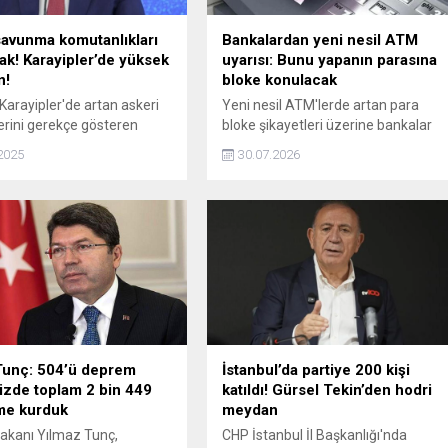
savunma komutanlıkları
Bankalardan yeni nesil ATM
ak! Karayipler’de yüksek
uyarısı: Bunu yapanın parasına
n!
bloke konulacak
Karayipler'de artan askeri
Yeni nesil ATM'lerde artan para
lerini gerekçe gösteren
bloke şikayetleri üzerine bankalar
a Lideri Maduro, "ulusal
harekete geçti. Güvenlik sensörleri
2025
30.07.2026
komutanlıkları" kurulması
ve 30 saniye kuralı nedeniyle bloke
 verdi. Venezuela Savunma
edilen paraların kurtarılması için
opez ise 200 bin askerin
yapılması gerekenleri derledik.
 edildiğini duyurmuştu.
Tunç: 504’ü deprem
İstanbul’da partiye 200 kişi
zde toplam 2 bin 449
katıldı! Gürsel Tekin’den hodri
e kurduk
meydan
akanı Yılmaz Tunç,
CHP İstanbul İl Başkanlığı'nda