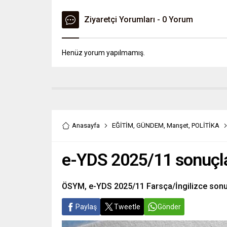
Ziyaretçi Yorumları - 0 Yorum
Henüz yorum yapılmamış.
Anasayfa
EĞİTİM
,
GÜNDEM
,
Manşet
,
POLİTİKA
e-YDS 2025/11 sonuçla
ÖSYM, e-YDS 2025/11 Farsça/İngilizce sonuçl
Paylaş
Tweetle
Gönder