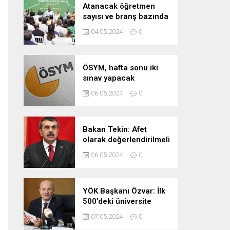
Atanacak öğretmen
sayısı ve branş bazında
kontenjan dağılımları
04.05.2024
0
pazartesi belli oluyor
ÖSYM, hafta sonu iki
sınav yapacak
06.05.2024
0
Bakan Tekin: Afet
olarak değerlendirilmeli
06.05.2024
0
YÖK Başkanı Özvar: İlk
500’deki üniversite
sayımızı 10’a çıkarmayı
07.05.2024
0
hedefliyoruz