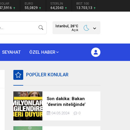
DOLAR
EURO
STERLİN
BIST 100
47,5916
55,0829
64,2043
13.703,13
İstanbul,
26
°C
Açık
SEYAHAT
ÖZEL HABER
POPÜLER KONULAR
Son dakika: Bakan
‘devrim niteliğinde’
deyip duyurdu!
04.05.2024
0
Milyonları ilgilendiren
hazırlık…