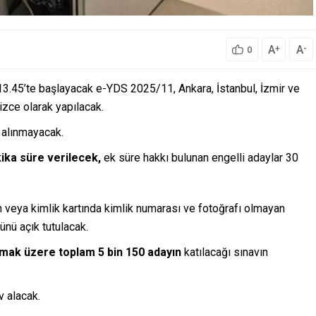
A
A
+
-
0
3.45’te başlayacak e-YDS 2025/11, Ankara, İstanbul, İzmir ve
izce olarak yapılacak.
 alınmayacak.
kika süre verilecek,
ek süre hakkı bulunan engelli adaylar 30
n veya kimlik kartında kimlik numarası ve fotoğrafı olmayan
günü açık tutulacak.
olmak üzere toplam 5 bin 150 adayın
katılacağı sınavın
v alacak.