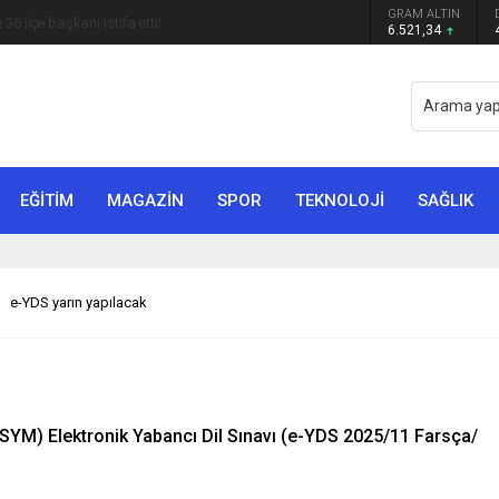
 belli oldu: Mamak Belediye Başkanı CHP’den istifa
GRAM ALTIN
6.521,34
EĞİTİM
MAGAZİN
SPOR
TEKNOLOJİ
SAĞLIK
e-YDS yarın yapılacak
YM) Elektronik Yabancı Dil Sınavı (e-YDS 2025/11 Farsça/