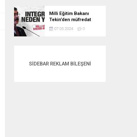
Milli Eğitim Bakanı
Tekin’den müfredat
açıklaması! İntegral
07.05.2024
0
neden yok? İşte
cevabı…
SİDEBAR REKLAM BİLEŞENİ