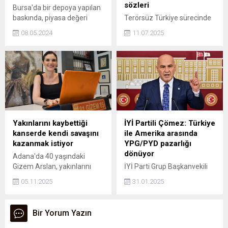
sözleri
Bursa'da bir depoya yapılan
baskında, piyasa değeri
Terörsüz Türkiye sürecinde
yaklaşık 50 milyon lira olan,
kritik bir eşik aşıldı, 30 PKK'lı
08.05.2024
11.07.2025
lüks markalara ait, gümrük
Süleymaniye'de silah bıraktı.
kaçağı oto yedek parçası ele
İYİ Parti Genel Başkanı
geçirildi.
Dervişoğlu, görüntülerin
tiyatro olduğunu iddia
ederek, "Bunlar Türk
milletine hakaret anlamı
içeren işlerdir" dedi.
Yakınlarını kaybettiği
İYİ Partili Çömez: Türkiye
kanserde kendi savaşını
ile Amerika arasında
kazanmak istiyor
YPG/PYD pazarlığı
dönüyor
Adana'da 40 yaşındaki
Gizem Arslan, yakınlarını
İYİ Parti Grup Başkanvekili
kaybettiği kanserde kendi
Turhan Çömez, Şimdi kapalı
05.11.2025
31.01.2025
savaşını kazanmak için
kapıları ardında bir pazarlık
mücadele ediyor.
yürüyor. Nedir o pazarlık?
Aman Türkiye; PYD/YPG'yi
Bir Yorum Yazın
tanısın. PYD/YPG'nin
içerisindeki 3-5 PKK'lı unsuru