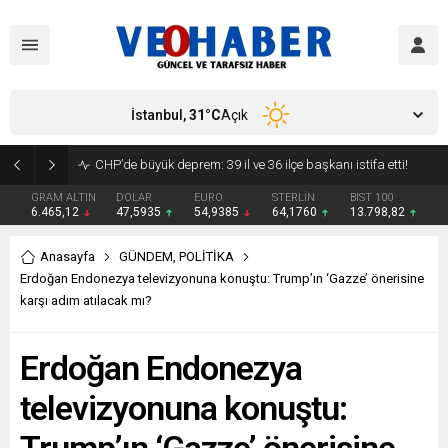
İstanbul,
31
°C
Açık
YENİ Parti’ye geçecek ilk isim belli oldu: Mamak Belediye Başkanı CHP’den istifa etti
GRAM ALTIN
DOLAR
EURO
STERLİN
BIST 100
6.465,12
47,5935
54,9385
64,1760
13.798,82
Anasayfa
GÜNDEM
,
POLİTİKA
Erdoğan Endonezya televizyonuna konuştu: Trump’ın ‘Gazze’ önerisine
karşı adım atılacak mı?
Erdoğan Endonezya
televizyonuna konuştu: