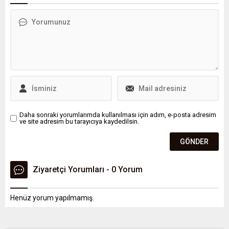
bir gösteri ile 'PKK buradan
ayrıldı' diyelim ve Türkiye de
PYD ve YPG'yi tanısın.
Bunun çalışmalarını da
Hakan Fidan sürdürüyor
dedi.
Daha sonraki yorumlarımda kullanılması için adım, e-posta adresim
ve site adresim bu tarayıcıya kaydedilsin.
Ziyaretçi Yorumları - 0 Yorum
Henüz yorum yapılmamış.