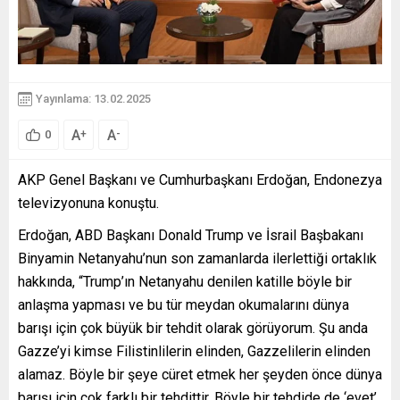
Yayınlama: 13.02.2025
A
A
+
-
0
AKP Genel Başkanı ve Cumhurbaşkanı Erdoğan, Endonezya
televizyonuna konuştu.
Erdoğan, ABD Başkanı Donald Trump ve İsrail Başbakanı
Binyamin Netanyahu’nun son zamanlarda ilerlettiği ortaklık
hakkında, “Trump’ın Netanyahu denilen katille böyle bir
anlaşma yapması ve bu tür meydan okumalarını dünya
barışı için çok büyük bir tehdit olarak görüyorum. Şu anda
Gazze’yi kimse Filistinlilerin elinden, Gazzelilerin elinden
alamaz. Böyle bir şeye cüret etmek her şeyden önce dünya
barışı için çok farklı bir tehdittir. Böyle bir tehdide de ‘evet’