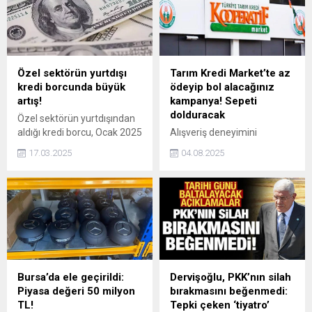
Özel sektörün yurtdışı
Tarım Kredi Market’te az
kredi borcunda büyük
ödeyip bol alacağınız
artış!
kampanya! Sepeti
dolduracak
Özel sektörün yurtdışından
aldığı kredi borcu, Ocak 2025
Alışveriş deneyimini
itibarıyla bir önceki çeyreğe
ekonomik ve cazip hale
17.03.2025
04.08.2025
göre önemli bir artış
getiren Tarım Kredi
gösterdi. Uzun vadeli ve kısa
Market'te 4 Ağustos'a kadar
vadeli kredi borçlarında
kaçırılmayacak indirimler
yaşanan artış, döviz
tüketicileri bekliyor. Hem ev
kompozisyonundaki
ekonomisine katkı sağlayan
değişiklikleri de gözler
hem de kaliteli yerli üretim
önüne seriyor.
ürünleri daha geniş kitlelerle
buluşturan Tarım Kredi
Market fiyat listesini
Bursa’da ele geçirildi:
Dervişoğlu, PKK’nın silah
paylaştı.
Piyasa değeri 50 milyon
bırakmasını beğenmedi:
TL!
Tepki çeken ‘tiyatro’