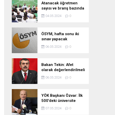
Atanacak öğretmen
sayısı ve branş bazında
kontenjan dağılımları
04.05.2024
0
pazartesi belli oluyor
ÖSYM, hafta sonu iki
sınav yapacak
06.05.2024
0
Bakan Tekin: Afet
olarak değerlendirilmeli
06.05.2024
0
YÖK Başkanı Özvar: İlk
500’deki üniversite
sayımızı 10’a çıkarmayı
07.05.2024
0
hedefliyoruz