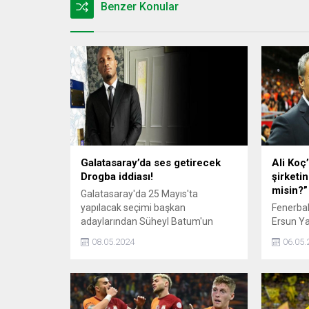
Benzer Konular
Galatasaray’da ses getirecek
Ali Koç’
Drogba iddiası!
şirketin
misin?”
Galatasaray'da 25 Mayıs'ta
yapılacak seçimi başkan
Fenerbah
adaylarından Süheyl Batum'un
Ersun Ya
kazanması halinde sportif
başkanlı
08.05.2024
06.05.
direktörlük görevine dünyaca ünlü
söyledi.
eski yıldız futbolcu Didier Drogba'yı
getireceği belirtildi.