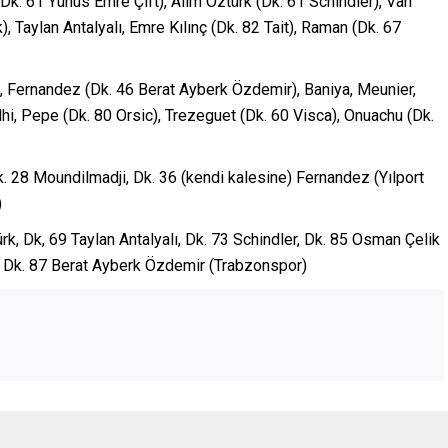
(Dk. 61 Yunus Emre Çift), Alim Öztürk (Dk. 61 Schindler), Van
 Taylan Antalyalı, Emre Kılınç (Dk. 82 Tait), Raman (Dk. 67
lı, Fernandez (Dk. 46 Berat Ayberk Özdemir), Baniya, Meunier,
i, Pepe (Dk. 80 Orsic), Trezeguet (Dk. 60 Visca), Onuachu (Dk.
Dk. 28 Moundilmadji, Dk. 36 (kendi kalesine) Fernandez (Yılport
)
rk, Dk, 69 Taylan Antalyalı, Dk. 73 Schindler, Dk. 85 Osman Çelik
ı, Dk. 87 Berat Ayberk Özdemir (Trabzonspor)