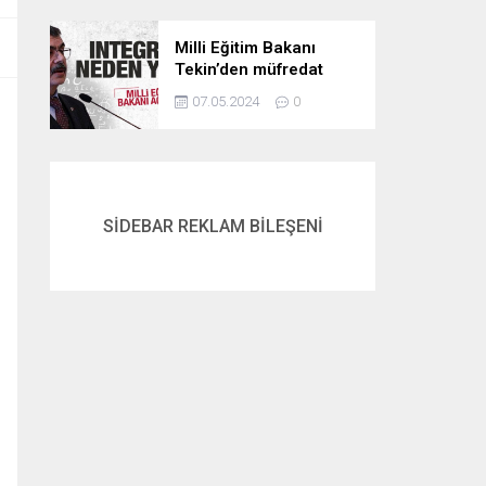
Milli Eğitim Bakanı
Tekin’den müfredat
açıklaması! İntegral
07.05.2024
0
neden yok? İşte
cevabı…
SİDEBAR REKLAM BİLEŞENİ