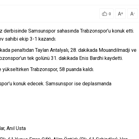
A
A
+
-
0
niz derbisinde Samsunspor sahasında Trabzonspor’u konuk etti.
ev sahibi ekip 3-1 kazandı.
ikada penaltıdan Taylan Antalyalı, 28. dakikada Mouandilmadji ve
abzonspor’un tek golünü 31. dakikada Enis Bardhi kaydetti.
yükseltirken Trabzonspor, 58 puanda kaldı.
lspor’u konuk edecek. Samsunspor ise deplasmanda
ar, Anıl Usta