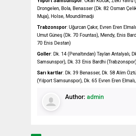
Yılport Samsunspor
: Okan Kocuk, Zeki Yavru 
Drongelen, Bola, Benasser (Dk. 82 Osman Çelik),
Muja), Holse, Moundilmadji
Trabzonspor
: Uğurcan Çakır, Evren Eren Elma
Umut Güneş (Dk. 70 Fountas), Mendy, Enis Bardh
70 Enis Destan)
Goller
: Dk. 14 (Penaltından) Taylan Antalyalı, 
Samsunspor), Dk. 33 Enis Bardhi (Trabzonspor
Sarı kartlar
: Dk. 39 Benasser, Dk. 58 Alim Öztü
(Yılport Samsunspor), Dk. 65 Evren Eren Elmal
Author:
admin