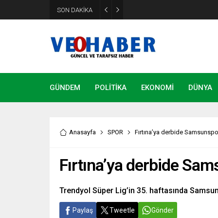
YENİ Parti’ye geçecek ilk isim
SON DAKİKA
etti
GÜNDEM
POLİTİKA
EKONOMİ
DÜNYA
Anasayfa
SPOR
Fırtına’ya derbide Samsunspo
Fırtına’ya derbide Sam
Trendyol Süper Lig’in 35. haftasında Samsu
Paylaş
Tweetle
Gönder