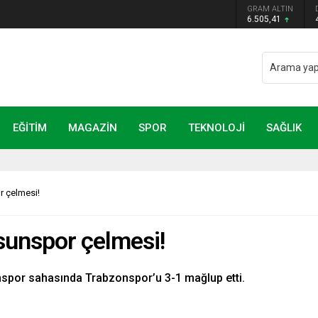
 belli oldu: Mamak Belediye Başkanı CHP’den istifa
GRAM ALTIN
6.505,41
EĞİTİM
MAGAZİN
SPOR
TEKNOLOJİ
SAĞLIK
r çelmesi!
sunspor çelmesi!
nspor sahasında Trabzonspor’u 3-1 mağlup etti.