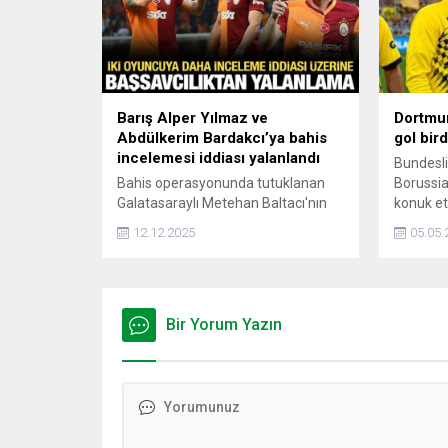
Barış Alper Yılmaz ve
Dortmun
Abdülkerim Bardakcı’ya bahis
gol bird
incelemesi iddiası yalanlandı
Bundesli
Bahis operasyonunda tutuklanan
Borussi
Galatasaraylı Metehan Baltacı'nın
konuk et
WhatsApp mesajı üzerine
yarıda 4 
12.12.2025
05.05.
Abdülkerim Bardakcı ve Barış Alper
mağlup e
Yılmaz hakkında inceleme
sonra gal
başlatıldığı öne sürülmüştü.
Başsavcılık, iddiayı yalanladı.
Bir Yorum Yazın