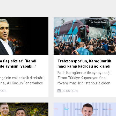
a flaş sözler! “Kendi
Trabzonspor’un, Karagümrük
de aynısını yapabilir
maçı kamp kadrosu açıklandı
Fatih Karagümrük ile oynayacağı
çe'nin eski teknik direktörü
Ziraat Türkiye Kupası yarı final
nal, Ali Koç'un Fenerbahçe
rövanş maçı için İstanbul'a giden
ğını bırakması gerektiğini
Trabzonspor'un kamp kadrosu belli
2024
07.05.2024
oldu.