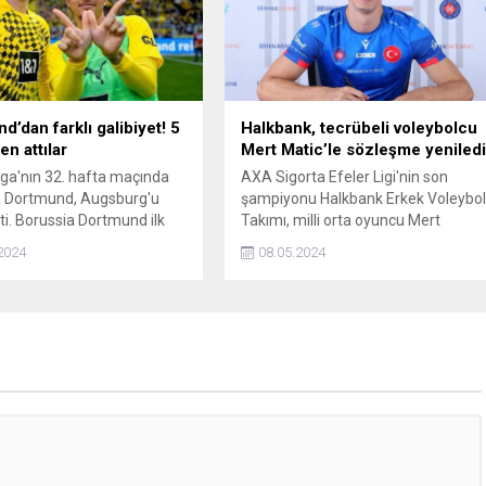
d’dan farklı galibiyet! 5
Halkbank, tecrübeli voleybolcu
en attılar
Mert Matic’le sözleşme yeniled
ga'nın 32. hafta maçında
AXA Sigorta Efeler Ligi'nin son
a Dortmund, Augsburg'u
şampiyonu Halkbank Erkek Voleybo
ti. Borussia Dortmund ilk
Takımı, milli orta oyuncu Mert
gol attığı rakibini 5-1
Matic'le yeni sözleşme
2024
08.05.2024
tti ve ligde 2 maç aradan
imzalandığını duyurdu.
ip geldi.