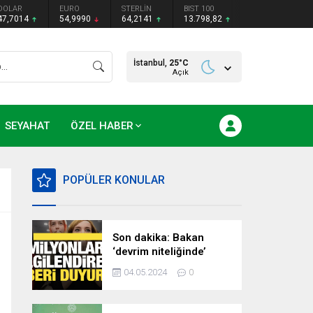
DOLAR
EURO
STERLİN
BIST 100
47,7014
54,9990
64,2141
13.798,82
İstanbul,
25
°C
Açık
SEYAHAT
ÖZEL HABER
POPÜLER KONULAR
Son dakika: Bakan
‘devrim niteliğinde’
deyip duyurdu!
04.05.2024
0
Milyonları ilgilendiren
hazırlık…