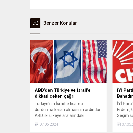
Benzer Konular
ABD’den Türkiye ve İsrail’e
İYİ Part
dikkati çeken çağrı
Bahadır
Türkiye'nin İsrail'le ticareti
İYİ Parti
durdurma kararı almasının ardından
Erdem, C
ABD, iki ülkeye aralarındaki
Seçim s
anlaşmazlıkları çözme çağrısında
İmamoğlu
07.05.2024
07.05.
bulundu. Yapılan açıklamada,
duyuran 