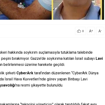
A
A
+
-
0
askeri hakkında soykırım suçlamasıyla tutuklama talebinde
 peşini bırakmıyor. Gazze’de soykırıma katılan İsrail subayı
Lavi
ının belirlenmesi üzerine harekete geçildi.
lik şirketi
CyberArk
tarafından düzenlenen “CyberArk Dünya
a İsrail Hava Kuvvetleri’nde görev yapan Binbaşı Lavi
savcılığı
’na resmi şikayette bulunuldu.
kamlarına “teknoloji yöneticisi” olarak tanıtıldığı fakat aynı