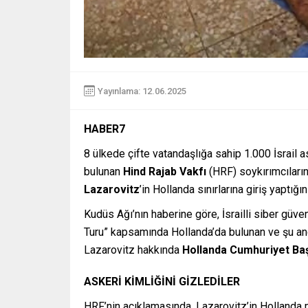
Yayınlama: 12.06.2025
HABER7
8 ülkede çifte vatandaşlığa sahip 1.000 İsrail 
bulunan
Hind Rajab Vakfı
(HRF) soykırımcıların
Lazarovitz
’in Hollanda sınırlarına giriş yaptığ
Kudüs Ağı’nın haberine göre, İsrailli siber güven
Turu” kapsamında Hollanda’da bulunan ve şu and
Lazarovitz hakkında
Hollanda Cumhuriyet Baş
ASKERİ KİMLİĞİNİ GİZLEDİLER
HRF’nin açıklamasında, Lazarovitz’in Hollanda ma