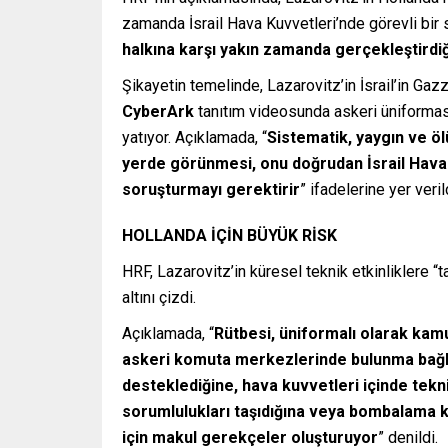
zamanda İsrail Hava Kuvvetleri’nde görevli bir 
halkına karşı yakın zamanda gerçekleştirdiği
Şikayetin temelinde, Lazarovitz’in İsrail’in G
CyberArk
tanıtım videosunda askeri üniformas
yatıyor. Açıklamada, “
Sistematik, yaygın ve ö
yerde görünmesi, onu doğrudan İsrail Hava Ku
soruşturmayı gerektirir
” ifadelerine yer veril
HOLLANDA İÇİN BÜYÜK RİSK
HRF, Lazarovitz’in küresel teknik etkinliklere “
altını çizdi.
Açıklamada, “
Rütbesi, üniformalı olarak ka
askeri komuta merkezlerinde bulunma bağla
desteklediğine, hava kuvvetleri içinde tek
sorumlulukları taşıdığına veya bombalama 
için makul gerekçeler oluşturuyor
” denildi.