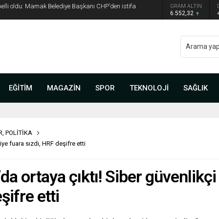
 belli oldu: Mamak Belediye Başkanı CHP’den istifa
GRAM ALTIN
6.552,32
EĞİTİM
MAGAZİN
SPOR
TEKNOLOJİ
SAĞLIK
R
,
POLİTİKA
ye fuara sızdı, HRF deşifre etti
a ortaya çıktı! Siber güvenlikçi
şifre etti