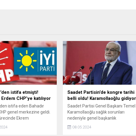
i’den istifa etmişti!
Saadet Partisin’de kongre tarihi
 Erdem CHP’ye katılıyor
belli oldu! Karamollaoğlu gidiyo
’den istifa eden Bahadır
Saadet Partisi Genel Başkanı Temel
HP genel merkezine geldi.
Karamollaoğlu sağlık sorunları
ürecinde Ekrem
nedeniyle genel başkanlık
’nu desteklediğini
görevinden ayrılacağını açıklamıştı.
2024
08.05.2024
Erdem’in CHP’ye katılacağı
Karamollaoğlu'nun açıklamasının