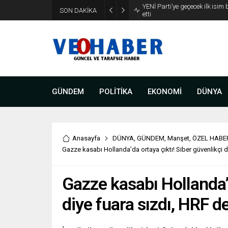
YENİ Parti’ye geçecek ilk isim
SON DAKİKA
etti
GÜNDEM
POLİTİKA
EKONOMİ
DÜNYA
Anasayfa
DÜNYA
,
GÜNDEM
,
Manşet
,
ÖZEL HABE
Gazze kasabı Hollanda’da ortaya çıktı! Siber güvenlikçi di
Gazze kasabı Hollanda’d
diye fuara sızdı, HRF de