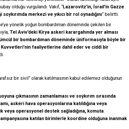
subay olduğu vurgulandı. Vakıf, “
Lazarovitz’in, İsrail’in Gazze
 soykırımda merkezi ve yıkıcı bir rol oynadığını
” belirtti.
azze’ye yönelik yoğun bombardıman döneminde çekilen bir
ıyla,
Tel Aviv’deki Kirya askeri karargahında yer alması
lümcül bir bombardıman döneminde üniformasıyla böyle bir
vvetleri’nin faaliyetlerine dahil eder ve ciddi bir
di.
tarafsız bir sivil” olarak katılmasının kabul edilemez olduğunun
muoyuna çıkmasının zamanlaması ve soykırım sırasında
mı, askeri hava operasyonlarına katıldığına veya
nik veya operasyonel destek sağladığına, komuta
kampanyasına katılan birimlerle koordine olduğuna inanmak