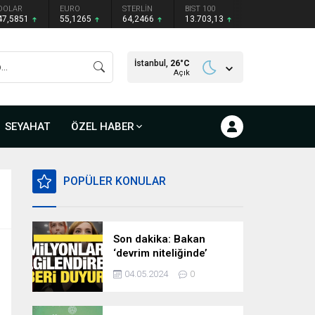
DOLAR
EURO
STERLİN
BIST 100
47,5851
55,1265
64,2466
13.703,13
İstanbul,
26
°C
Açık
SEYAHAT
ÖZEL HABER
POPÜLER KONULAR
Son dakika: Bakan
‘devrim niteliğinde’
deyip duyurdu!
04.05.2024
0
Milyonları ilgilendiren
hazırlık…