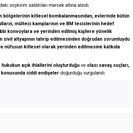
’deki soykırım saldırıları mercek altına alındı.
m bölgelerinin kitlesel bombalanmasından, evlerinde bütün
lların, mülteci kamplarının ve BM tesislerinin hedef
ıbbi konvoylara ve yerinden edilmiş kişilere yönelik
an sivil altyapının tahrip edilmesinden doğrudan sorumluydu
e nüfusun kitlesel olarak yerinden edilmesine katkıda
l hukukun açık ihlallerini oluşturduğu
ve
olası savaş suçları,
i konusunda ciddi endişeler
doğurduğu vurgulandı.