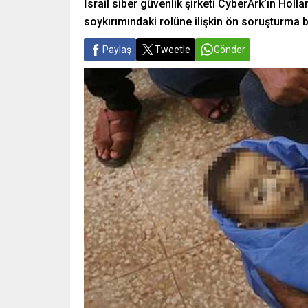
İsrail siber güvenlik şirketi CyberArk’ın Holl
soykırımındaki rolüne ilişkin ön soruşturma 
Paylaş
Tweetle
Gönder