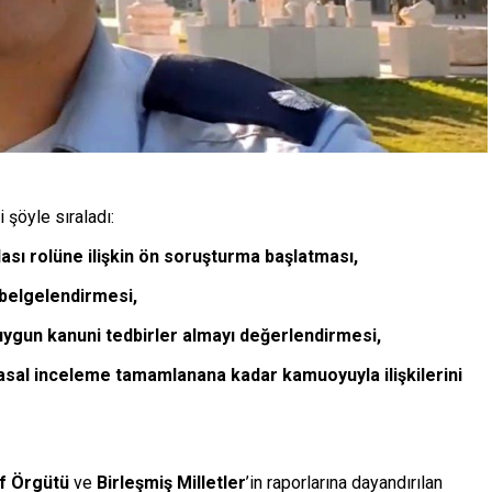
 şöyle sıraladı:
ası rolüne ilişkin ön soruşturma başlatması,
p belgelendirmesi,
uygun kanuni tedbirler almayı değerlendirmesi,
yasal inceleme tamamlanana kadar kamuoyuyla ilişkilerini
Af Örgütü
ve
Birleşmiş Milletler
’in raporlarına dayandırılan