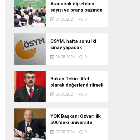
Atanacak öğretmen
sayısı ve branş bazında
kontenjan dağılımları
04.05.2024
0
pazartesi belli oluyor
ÖSYM, hafta sonu iki
sınav yapacak
06.05.2024
0
Bakan Tekin: Afet
olarak değerlendirilmeli
06.05.2024
0
YÖK Başkanı Özvar: İlk
500’deki üniversite
sayımızı 10’a çıkarmayı
07.05.2024
0
hedefliyoruz