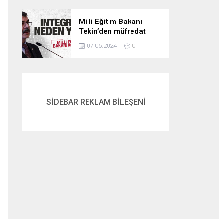
Milli Eğitim Bakanı
Tekin’den müfredat
açıklaması! İntegral
07.05.2024
0
neden yok? İşte
cevabı…
SİDEBAR REKLAM BİLEŞENİ