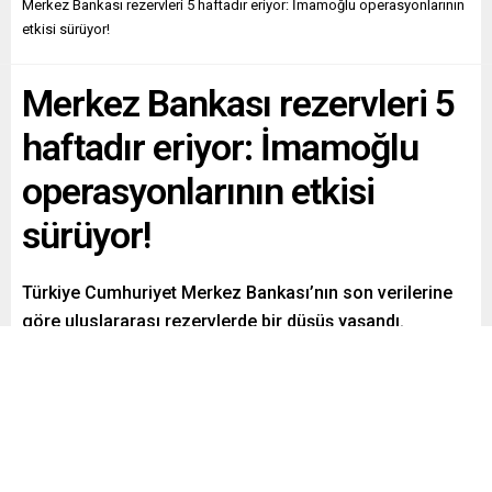
Merkez Bankası rezervleri 5 haftadır eriyor: İmamoğlu operasyonlarının
etkisi sürüyor!
Merkez Bankası rezervleri 5
haftadır eriyor: İmamoğlu
operasyonlarının etkisi
sürüyor!
Türkiye Cumhuriyet Merkez Bankası’nın son verilerine
göre uluslararası rezervlerde bir düşüş yaşandı.
Yatırımcılar rezervlerin erimesinin süregeldiği bu
dönemde ekonomik gelişmeleri dikkatle izliyor.
Paylaş
Tweetle
Gönder