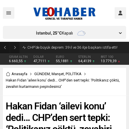
İstanbul,
25
°C
Kapalı
YENİ Parti’ye geçecek ilk isim belli oldu: Mamak Belediye Başkanı CHP’den istifa etti
GRAM ALTIN
DOLAR
EURO
STERLİN
BIST 100
6.660,55
47,7111
55,1881
64,4139
13.779,39
Anasayfa
GÜNDEM
,
Manşet
,
POLİTİKA
Hakan Fidan ‘ailevi konu’ dedi… CHP’den sert tepki: ‘Politikanız çöktü,
zevahiri kurtarmanın peşindesiniz’
Hakan Fidan ‘ailevi konu’
dedi… CHP’den sert tepki: