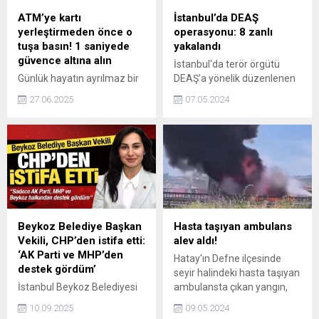
ATM’ye kartı
İstanbul’da DEAŞ
yerleştirmeden önce o
operasyonu: 8 zanlı
tuşa basın! 1 saniyede
yakalandı
güvence altına alın
İstanbul'da terör örgütü
Günlük hayatın ayrılmaz bir
DEAŞ'a yönelik düzenlenen
parçası haline gelen ATM’ler,
operasyonda 8 şüpheli
27.06.2025
07.05.2024
ne yazık ki dolandırıcıların da
gözaltına alındı. 7 şüpheliyi
radarına girmiş durumda.
yakalama çalışmaları ise
Son dönemde artış
devam ediyor.
gösteren şikayetler,
ATM’lere yerleştirilen kart
kopyalama cihazlarının
yaygınlaştığını ortaya
koyuyor.
Beykoz Belediye Başkan
Hasta taşıyan ambulans
Vekili, CHP’den istifa etti:
alev aldı!
‘AK Parti ve MHP’den
Hatay'ın Defne ilçesinde
destek gördüm’
seyir halindeki hasta taşıyan
İstanbul Beykoz Belediyesi
ambulansta çıkan yangın,
Başkan Vekili Özlem Vural
itfaiye ekiplerince
10.09.2025
09.05.2024
Gürzel, CHP’den istifa
söndürüldü.