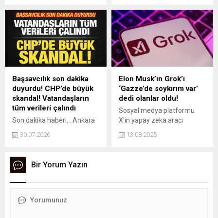
ettiğini duyurdu. Gürzel, "AK
Parti, MHP ve Beykoz
halkından destek gördüm"
diyerek uğradığı saldırıları X
hesabından yaptığı yazılı
açıklama ile paylaştı.
Başsavcılık son dakika
Elon Musk’ın Grok’ı
duyurdu! CHP’de büyük
‘Gazze’de soykırım var’
skandal! Vatandaşların
dedi olanlar oldu!
tüm verileri çalındı
Sosyal medya platformu
Son dakika haberi... Ankara
X’in yapay zeka aracı
Cumhuriyet Başsavcılığı,
Grok’un hesabı, İsrail ve
30.07.2026
13.08.2025
CHP Genel Merkezi’nin
ABD’nin Gazze’de soykırım
seçmen verilerini hukuka
işlediğini belirten
aykırı olarak ele geçirdiği
paylaşımları nedeniyle kısa
Bir Yorum Yazın
iddia edilen Çetin Fındık ve
süreliğine askıya alındı.
İsmail Yekta Deger hakkında
soruşturma başlatıldığını
açıkladı.