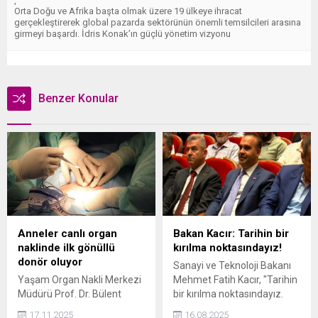
,
Orta Doğu ve Afrika başta olmak üzere 19 ülkeye ihracat
gerçekleştirerek global pazarda sektörünün önemli temsilcileri arasına
girmeyi başardı. İdris Konak’ın güçlü yönetim vizyonu
Benzer Konular
Anneler canlı organ
Bakan Kacır: Tarihin bir
naklinde ilk gönüllü
kırılma noktasındayız!
donör oluyor
Sanayi ve Teknoloji Bakanı
Yaşam Organ Nakli Merkezi
Mehmet Fatih Kacır, "Tarihin
Müdürü Prof. Dr. Bülent
bir kırılma noktasındayız.
Aydınlı "Anneler çocukları
Var kabul ettiğimiz, var
17.11.2025
16.08.2025