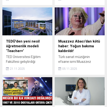
için 'İki böbreğimi de alın'
zannettiğimiz, var
diyor. Türkiye'de 30 binin
saydığımız küresel
üzerinde hasta organ
organizasyonlar, küresel
bekliyor; bağışlar yetersiz
kurumlar hiçbir fonksiyon,
kalıyor." dedi.
hiçbir işlev taşımıyor" dedi.
TEDÜ’den yeni nesil
Muazzez Abacı’dan kötü
öğretmenlik modeli
haber: Yoğun bakıma
‘Teacher+’
kaldırıldı!
TED Üniversitesi Eğitim
Türk sanat müziğinin
Fakültesi geliştirdiği
efsane ismi Muazzez
Teacher+ yaklaşımı ile
Abacı'dan üzen haber geldi.
21.11.2025
05.11.2025
mezunlara eğitim
Geçtiğimiz günlerde kalp
teknolojileri sektöründen
krizi geçiren Abacı'nın yoğun
uluslararası kuruluşlara,
bakıma alındığı öğrenildi.
kurumsal eğitim
birimlerinden Ar-Ge
merkezlerine kadar uzanan
yeni bir kariyer alanı
sunuyor.