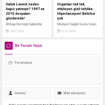
Haluk Levent neden
Organları tek tek
hapis yatmıştı? 1997 ve
etkileyen gizli tehlike:
2010 dosyaları
Hipertansiyon! Belirtisi
gündemde!
yok
Ahbap Derneği hakkında
Medipol Sağlık Grubu’ndan
yürütülen soruşturma
Kardiyoloji Uzmanı Dr. Öğr.
14.07.2026
07.01.2026
derinleşirken, Haluk
Üyesi Hanife Memet Genç,
Levent'in geçmişteki hapis
sinsi ilerleyen
cezaları yeniden gündeme
hipertansiyonun, belirti
Bir Yorum Yazın
geldi. Haluk Levent'in 1997
vermeden organlara ciddi
ve 2010 yıllarındaki yargı
zararlar verebileceği
süreçleri kayıtlarla netleşti.
konusunda açıklama
yaparak önemli uyarılarda
bulundu.