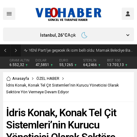
İstanbul,
26
°C
Açık
YENİ Parti’ye geçecek ilk isim belli oldu: Mamak Belediye Başkanı CHP’den istifa etti
GRAM ALTIN
DOLAR
EURO
STERLİN
BIST 100
6.552,32
47,5851
55,1265
64,2466
13.703,13
Anasayfa
ÖZEL HABER
İdris Konak, Konak Tel Çit Sistemleri’nin Kurucu Yöneticisi Olarak
Sektöre Yön Vermeye Devam Ediyor
İdris Konak, Konak Tel Çit
Sistemleri’nin Kurucu