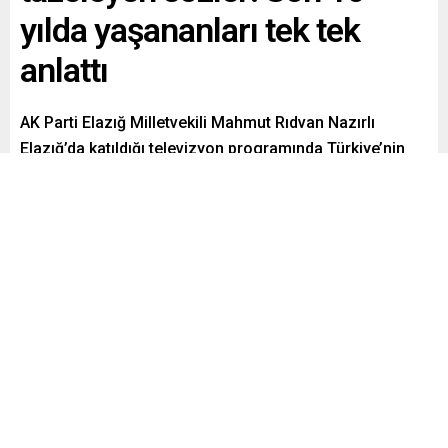
yılda yaşananları tek tek
anlattı
AK Parti Elazığ Milletvekili Mahmut Rıdvan Nazırlı
Elazığ’da katıldığı televizyon programında Türkiye’nin
son 10 içinde yaşanan siyasi ve küresel felaketleri
hatırlatarak nasıl mücadele edildiğini anlattı.
Paylaş
Tweetle
Gönder