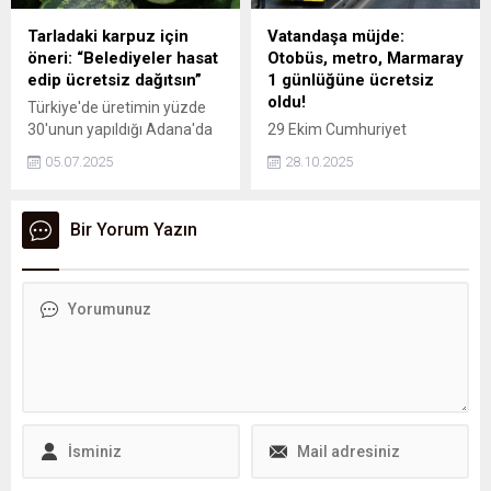
Tarladaki karpuz için
Vatandaşa müjde:
öneri: “Belediyeler hasat
Otobüs, metro, Marmaray
edip ücretsiz dağıtsın”
1 günlüğüne ücretsiz
oldu!
Türkiye'de üretimin yüzde
30'unun yapıldığı Adana'da
29 Ekim Cumhuriyet
karpuzun kilogramı tarlada
Bayramı, ülke genelinde
05.07.2025
28.10.2025
2 liradan alıcı bulurken, bazı
büyük bir coşkuyla
çiftçiler hasat yapmadan
kutlanıyor. Ancak tatil
tarlalarını sürdü.
olmasına rağmen işe gitmek
Bir Yorum Yazın
zorunda kalan ya da
seyahat planı olan
vatandaşlar için toplu
taşıma hizmetleri ve yol
ücretleri merak konusu
oluyor. Peki, 29 Ekim 2025'te
metro, metrobüs, otobüs,
Marmaray ve tramvay
ücretsiz mi? Köprüler ile
otoyollar bedava...