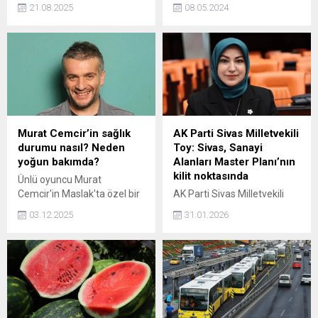
Sanayi ve Teknoloji
ilçesindeki okul müdürü
21.08.2025
08.05.2024
Bakanlığı öncülüğünde
İbrahim Oktugan'ı silahla
Bilişim Vadisi çatısı altında
öldüren 17 yaşındaki Irak
İstanbul ve Kocaeli'de yeni
uyruklu Y.K tutuklandı.
nesil yazılımcıları geleceğe
hazırlıyor.
Murat Cemcir’in sağlık
AK Parti Sivas Milletvekili
durumu nasıl? Neden
Toy: Sivas, Sanayi
yoğun bakımda?
Alanları Master Planı’nın
kilit noktasında
Ünlü oyuncu Murat
Cemcir'in Maslak'ta özel bir
AK Parti Sivas Milletvekili
hastanede yoğun bakıma
Rukiye Toy, Sivas'ın Sanayi
03.12.2025
31.01.2026
kaldırıldığı öğrenildi. Peki,
Alanları Master Planı'nda
Murat Cemcir'in sağlık
yer almadığı iddialarını
durumu nasıl? Neden yoğun
yalanlayarak, "Sivas,
bakımda?
stratejik konumuyla 2026'da
tamamlanacak ikinci fazda
kilit rol üstlenmektedir" dedi.