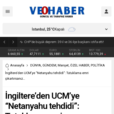
İstanbul,
25
°C
Kapalı
YENİ Parti’ye geçecek ilk isim belli oldu: Mamak Belediye Başkanı CHP’den istifa etti
GRAM ALTIN
DOLAR
EURO
STERLİN
BIST 100
6.660,55
47,7111
55,1881
64,4139
13.779,39
Anasayfa
DÜNYA
,
GÜNDEM
,
Manşet
,
ÖZEL HABER
,
POLİTİKA
İngiltere’den UCM’ye “Netanyahu tehdidi”: Tutuklama emri
çıkartırsanız…
İngiltere’den UCM’ye
“Netanyahu tehdidi”: