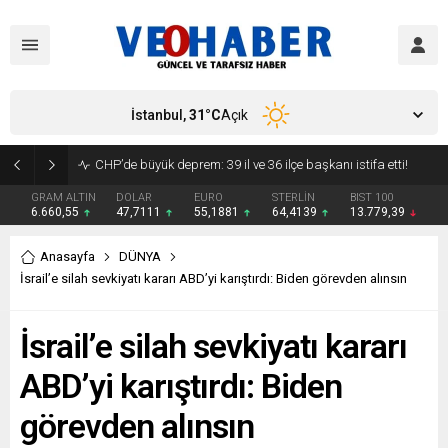
İstanbul,
31
°C
Açık
YENİ Parti’ye geçecek ilk isim belli oldu: Mamak Belediye Başkanı CHP’den istifa etti
GRAM ALTIN
DOLAR
EURO
STERLİN
BIST 100
6.660,55
47,7111
55,1881
64,4139
13.779,39
Anasayfa
DÜNYA
İsrail’e silah sevkiyatı kararı ABD’yi karıştırdı: Biden görevden alınsın
İsrail’e silah sevkiyatı kararı
ABD’yi karıştırdı: Biden
görevden alınsın