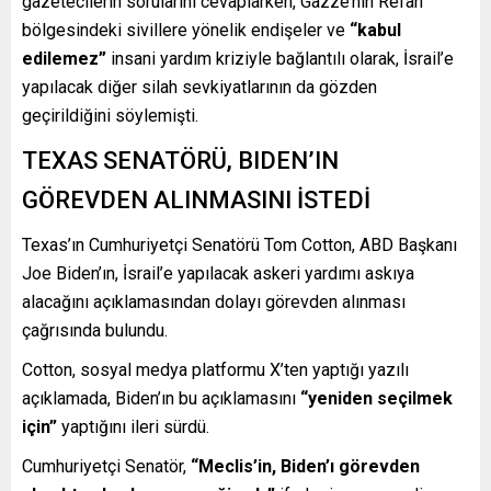
gazetecilerin sorularını cevaplarken, Gazze’nin Refah
bölgesindeki sivillere yönelik endişeler ve
“kabul
edilemez”
insani yardım kriziyle bağlantılı olarak, İsrail’e
yapılacak diğer silah sevkiyatlarının da gözden
geçirildiğini söylemişti.
TEXAS SENATÖRÜ, BIDEN’IN
GÖREVDEN ALINMASINI İSTEDİ
Texas’ın Cumhuriyetçi Senatörü Tom Cotton, ABD Başkanı
Joe Biden’ın, İsrail’e yapılacak askeri yardımı askıya
alacağını açıklamasından dolayı görevden alınması
çağrısında bulundu.
Cotton, sosyal medya platformu X’ten yaptığı yazılı
açıklamada, Biden’ın bu açıklamasını
“yeniden seçilmek
için”
yaptığını ileri sürdü.
Cumhuriyetçi Senatör,
“Meclis’in, Biden’ı görevden