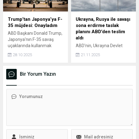
Trump’tan Japonya’ya F-
Ukrayna, Rusya ile savaşı
35 müjdesi: Onayladım
sona erdirme taslak
planını ABD’den teslim
ABD Başkanı Donald Trump,
aldı
Japonya'nın F-35 savaş
uçaklarında kullanmak
ABD'nin, Ukrayna Devlet
üzere talep ettiği füzelerin
Başkanı Volodimir
28.10.2025
21.11.2025
ilk partisinin teslimatını
Zelenskiy'ye, Rusya ile
onayladığını söyledi.
savaşı sona erdirmek için
taslak planı ilettiği belirtildi.
Bir Yorum Yazın