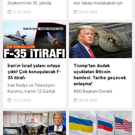
Soykırımı’nın 30. yılında
esir takası mutabakatı için
Bosna’da akademi
yürütülen dolaylı
11.07.2025
04.05.2024
programları ve anma
müzakerelerde anlaşma
etkinlikleriyle gençleri bir
sağlansa da Gazze’deki
araya getirdi.
saldırılarını
sonlandırmayacaklarını
belirtti.
İran’ın İsrail yalanı ortaya
Trump’tan dudak
çıktı! Çok konuşulacak F-
uçuklatan Bitcoin
35 itirafı
hamlesi: Tarihe geçecek
anlaşma!
İran Radyo ve Televizyon
Kurumu, İran'ın 12 Günlük
ABD Başkanı Donald
Savaş'ta İsrail'e ait bir F-35
Trump'ın sosyal medya
10.12.2025
28.05.2025
uçağını vurduğu haberinin
şirketi, Bitcoin hazinesi
doğru olmadığını aylar sonra
oluşturmak üzere yaklaşık
kabul etti. IRIB, "Bilgi akışı
2,5 milyar dolar
başka kurumların
toplayacağını bildirdi.
kontrolündeydi. Bizim teyit
etme şansımız yoktu." dedi.