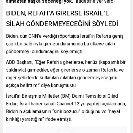
almaktan başka seçeneği yok.”
ifadesine yer verdi.
BIDEN, REFAH’A GİRERSE İSRAİL’E
SİLAH GÖNDERMEYECEĞİNİ SÖYLEDİ
Biden, dün CNN’e verdiği röportajda İsrail’in Refah’a geniş
çaplı bir saldırıyla girmesi durumunda bu ülkeye silah
göndermeyi durduracağını söylemişti.
ABD Başkanı, “Eğer Refah’a girerlerse, henüz (kapsamlı bir
saldırıyla) girmediler, eğer girerlerse o zaman Refah’ta ve
diğer şehirlerde kullanılan silahları göndermeyeceğimi
açıkça belirttim.” diye konuşmuştu.
İsrail’in Birleşmiş Milletler (BM) Daimi Temsilcisi Gilad
Erdan, İsrail haber kanalı Channel 12’ye yaptığı açıklamada,
Biden’ın açıklamasının “sinir bozucu” olduğunu ve “hayal
kırıklığı yarattığını” ifade etmişti.