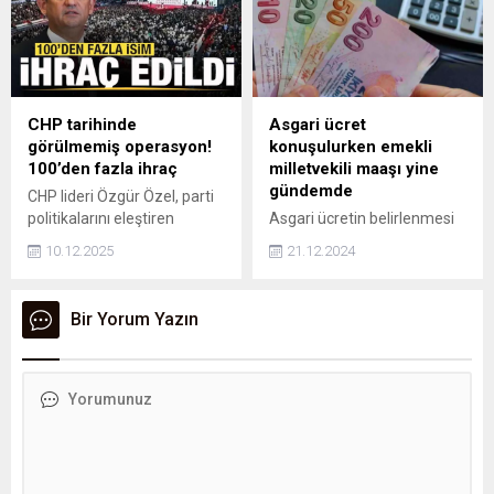
milletvekili hakkında 10
yönetimiyle Türkiye'nin zorlu
dokunulmazlık dosyası
dönemlerden geçtiğini
sunuldu.
belirterek, Türk milletinin
iradesine sahip çıkılması
gerektiğini vurguladı.
CHP tarihinde
Asgari ücret
görülmemiş operasyon!
konuşulurken emekli
100’den fazla ihraç
milletvekili maaşı yine
gündemde
CHP lideri Özgür Özel, parti
politikalarını eleştiren
Asgari ücretin belirlenmesi
isimlere yönelik baskıyı
sürecinde, emekli milletvekili
10.12.2025
21.12.2024
artırdı. Yalnızca bu yıl 284
maaşları da gündeme geldi.
disiplin dosyasının
Sosyal medyada yapılan
görüşülerek hızla karara
yorumlarda emekli
Bir Yorum Yazın
bağladı. Bu kapsamda 100'ü
milletvekillerinin aldığı 110
aşkın partilinin ihraç edildiği
bin liralık maaşa vurgu
iddia ediliyor.
yapılması tartışmaları
alevlendirdi.