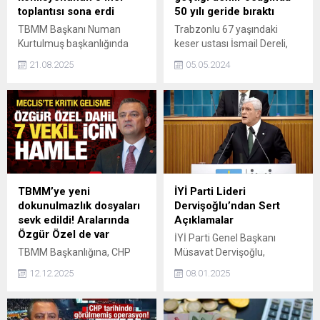
toplantısı sona erdi
50 yılı geride bıraktı
TBMM Başkanı Numan
Trabzonlu 67 yaşındaki
Kurtulmuş başkanlığında
keser ustası İsmail Dereli,
toplanan "Milli Dayanışma,
çocuklukta öğrendiği
21.08.2025
05.05.2024
Kardeşlik ve Demokrasi
demirciliği yarım asırdır
Komisyonun" beşinci
sürdürüyor.
toplantısı sona erdi.
Komisyon, 27 Ağustos'ta
TBMM Başkanlarını, 28
Ağustos'ta TBB ve
hukukçuları dinleyecek.
TBMM’ye yeni
İYİ Parti Lideri
dokunulmazlık dosyaları
Dervişoğlu’ndan Sert
sevk edildi! Aralarında
Açıklamalar
Özgür Özel de var
İYİ Parti Genel Başkanı
TBMM Başkanlığına, CHP
Müsavat Dervişoğlu,
Genel Başkanı Özgür Özel
partisinin grup toplantısında
12.12.2025
08.01.2025
ve CHP Grup Başkanvekili Ali
hükümete yönelik
Mahir Başarır'ın da
eleştirilerde bulundu.
aralarında bulunduğu 7
Dervişoğlu, devletin yanlı