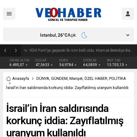
İstanbul,
26
°C
Açık
YENİ Parti’ye geçecek ilk isim belli oldu: Mamak Belediye Başkanı CHP’den istifa etti
GRAM ALTIN
DOLAR
EURO
STERLİN
BIST 100
6.495,07
47,5633
54,9784
64,0839
13.703,13
Anasayfa
DÜNYA
,
GÜNDEM
,
Manşet
,
ÖZEL HABER
,
POLİTİKA
İsrail’in İran saldırısında korkunç iddia: Zayıflatılmış uranyum kullanıldı
İsrail’in İran saldırısında
korkunç iddia: Zayıflatılmış
uranyum kullanıldı