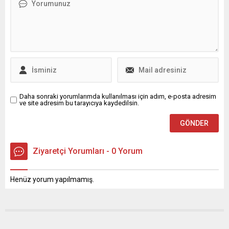
Ekrem İmamoğlu-
Cumhurbaşkanı Erdoğan ve
Mansur Yavaş-
Cumhurbaşkanı Erdoğan
seçiminde ortaya çıkan
çarpıcı tercihler...
Daha sonraki yorumlarımda kullanılması için adım, e-posta adresim
ve site adresim bu tarayıcıya kaydedilsin.
Ziyaretçi Yorumları - 0 Yorum
Henüz yorum yapılmamış.