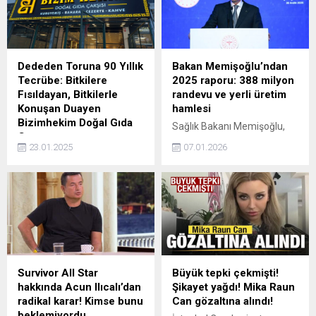
Dededen Toruna 90 Yıllık
Bakan Memişoğlu’ndan
Tecrübe: Bitkilere
2025 raporu: 388 milyon
Fısıldayan, Bitkilerle
randevu ve yerli üretim
Konuşan Duayen
hamlesi
Bizimhekim Doğal Gıda
Sağlık Bakanı Memişoğlu,
Çarşısı
2025 yılı faaliyet raporunu
23.01.2025
07.01.2026
90 yıllık köklü bir geçmişe
paylaştı. 388 milyondan
sahip olan Bizimhekim
fazla randevu verildiğini
Doğal Gıda Çarşısı, dededen
belirten Memişoğlu, yerli
toruna aktarılan bilgi birikimi
üretim tıbbi cihazlar, kanser
ve doğal şifa geleneğiyle,
taramaları ve normal
bitkilerin dilinden anlayan,
doğum oranlarındaki
onlarla adeta konuşan bir
başarılara dikkat çekti.
anlayışla hizmet vermeye
devam ediyor.
Survivor All Star
Büyük tepki çekmişti!
hakkında Acun Ilıcalı’dan
Şikayet yağdı! Mika Raun
radikal karar! Kimse bunu
Can gözaltına alındı!
beklemiyordu