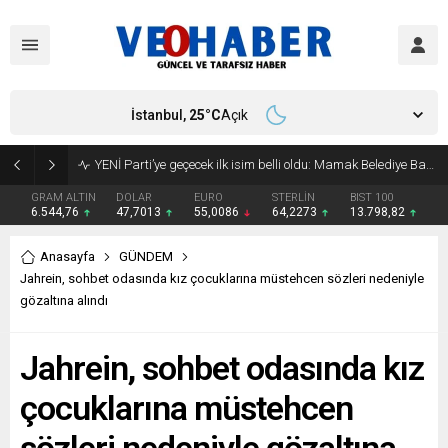
İstanbul,
25
°C
Açık
YENİ Parti’ye geçecek ilk isim belli oldu: Mamak Belediye Başkanı CHP’den istifa etti
GRAM ALTIN
DOLAR
EURO
STERLİN
BIST 100
6.544,76
47,7013
55,0086
64,2273
13.798,82
Anasayfa
GÜNDEM
Jahrein, sohbet odasında kız çocuklarına müstehcen sözleri nedeniyle
gözaltına alındı
Jahrein, sohbet odasında kız
çocuklarına müstehcen