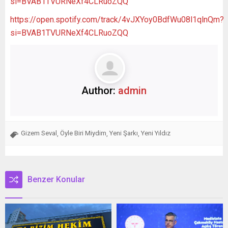
si=BVAB1TVURNeXf4CLRuoZQQ
https://open.spotify.com/track/4vJXYoy0BdfWu08l1qlnQm?
si=BVAB1TVURNeXf4CLRuoZQQ
Author:
admin
Gizem Seval
Öyle Biri Miydim
Yeni Şarkı
Yeni Yıldız
,
,
,
Benzer Konular