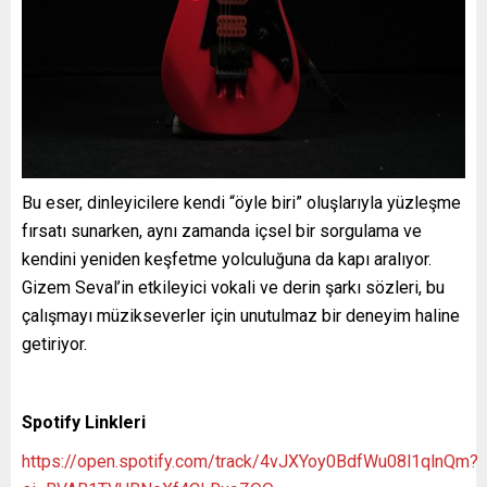
Bu eser, dinleyicilere kendi “öyle biri” oluşlarıyla yüzleşme
fırsatı sunarken, aynı zamanda içsel bir sorgulama ve
kendini yeniden keşfetme yolculuğuna da kapı aralıyor.
Gizem Seval’in etkileyici vokali ve derin şarkı sözleri, bu
çalışmayı müzikseverler için unutulmaz bir deneyim haline
getiriyor.
Spotify Linkleri
https://open.spotify.com/track/4vJXYoy0BdfWu08l1qlnQm?