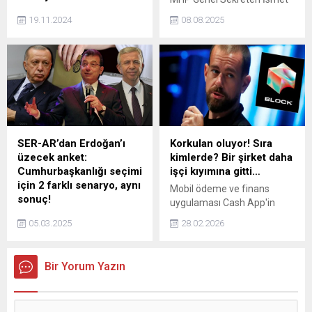
Denizbank Genel Müdürü
Büyükataman afişlerde yer
19.11.2024
08.08.2025
Hakan Ateş ve Mehmet
alan "9 bölge" ifadesinin
Aydoğdu hakkında "nitelikli
sembolik anlamını detaylı bir
dolandırıcılık" suçunu
şekilde anlattı.
işledikleri iddiasıyla 72'şer
yıldan 240'ar yıla kadar
hapis cezası istemiyle
iddianame düzenlendi.
İddianamede aralarında
Fatih Terim, Arda Turan,
SER-AR’dan Erdoğan’ı
Korkulan oluyor! Sıra
Buse Terim, Emre
üzecek anket:
kimlerde? Bir şirket daha
Belözoğlu, Emre Çolak,
Cumhurbaşkanlığı seçimi
işçi kıyımına gitti…
Fernando Muslera ve Selçuk
için 2 farklı senaryo, aynı
Mobil ödeme ve finans
İnan'ın da bulunduğu 24 kişi
sonuç!
uygulaması Cash App'in
"müşteki" sıfatıyla yer aldı.
Muhalefetin iktidara yönelik
sahibi olan finansal teknoloji
05.03.2025
28.02.2026
erken seçim çağrıları
şirketi Block 4 binin üzerinde
sürerken; SER-AR
çalışanını işten çıkaracağını
Araştırma,
duyurdu.
Bir Yorum Yazın
cumhurbaşkanlığı seçimi
için iki farklı senaryoyu
katılımcılara sordu. İşte