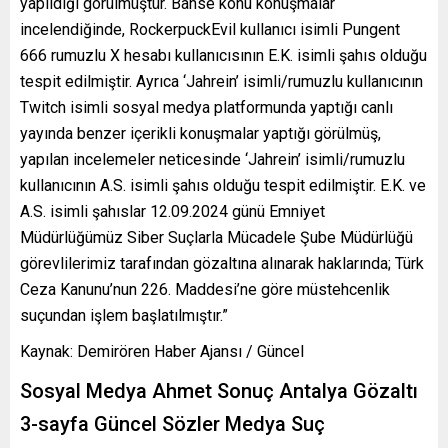
yapıldığı görülmüştür. Bahse konu konuşmalar
incelendiğinde, RockerpuckEvil kullanıcı isimli Pungent
666 rumuzlu X hesabı kullanıcısının E.K. isimli şahıs olduğu
tespit edilmiştir. Ayrıca ‘Jahrein’ isimli/rumuzlu kullanıcının
Twitch isimli sosyal medya platformunda yaptığı canlı
yayında benzer içerikli konuşmalar yaptığı görülmüş,
yapılan incelemeler neticesinde ‘Jahrein’ isimli/rumuzlu
kullanıcının A.S. isimli şahıs olduğu tespit edilmiştir. E.K. ve
A.S. isimli şahıslar 12.09.2024 günü Emniyet
Müdürlüğümüz Siber Suçlarla Mücadele Şube Müdürlüğü
görevlilerimiz tarafından gözaltına alınarak haklarında; Türk
Ceza Kanunu’nun 226. Maddesi’ne göre müstehcenlik
suçundan işlem başlatılmıştır.”
Kaynak: Demirören Haber Ajansı / Güncel
Sosyal Medya Ahmet Sonuç Antalya Gözaltı
3-sayfa Güncel Sözler Medya Suç