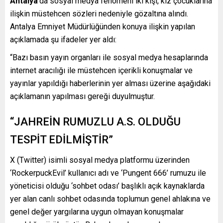
Antalya
‘da sosyal medya fenomeni iki kişi, kız çocuklarına
ilişkin müstehcen sözleri nedeniyle gözaltına alındı.
Antalya Emniyet Müdürlüğünden konuya ilişkin yapılan
açıklamada şu ifadeler yer aldı:
“Bazı basın yayın organları ile sosyal medya hesaplarında
internet aracılığı ile müstehcen içerikli konuşmalar ve
yayınlar yapıldığı haberlerinin yer alması üzerine aşağıdaki
açıklamanın yapılması gereği duyulmuştur.
“JAHREİN RUMUZLU A.S. OLDUĞU
TESPİT EDİLMİŞTİR”
X (Twitter) isimli sosyal medya platformu üzerinden
‘RockerpuckEvil’ kullanıcı adı ve ‘Pungent 666’ rumuzu ile
yöneticisi olduğu ‘sohbet odası’ başlıklı açık kaynaklarda
yer alan canlı sohbet odasında toplumun genel ahlakına ve
genel değer yargılarına uygun olmayan konuşmalar