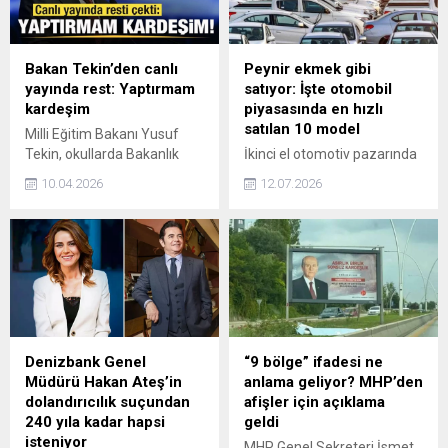
Bakan Tekin’den canlı
Peynir ekmek gibi
yayında rest: Yaptırmam
satıyor: İşte otomobil
kardeşim
piyasasında en hızlı
satılan 10 model
Milli Eğitim Bakanı Yusuf
Tekin, okullarda Bakanlık
İkinci el otomotiv pazarında
onayı olmaksızın etkinlik
ilan süresini doğrudan
10.04.2026
12.07.2026
düzenlemek isteyen
belirleyen kriterler netleşti.
sendikalara sert tepki
Geniş servis ağı, ekonomik
gösterdi. Tekin, "'LGBT dersi
yakıt tüketimi ve yedek
anlatacağız' dediler,
parça erişilebilirliği sunan 10
yaptırmam kardeşim!''
model, ilan sitelerinden en
ifadelerini kullandı.
kısa sürede satılıp kalkıyor.
Denizbank Genel
“9 bölge” ifadesi ne
Müdürü Hakan Ateş’in
anlama geliyor? MHP’den
dolandırıcılık suçundan
afişler için açıklama
240 yıla kadar hapsi
geldi
isteniyor
MHP Genel Sekreteri İsmet