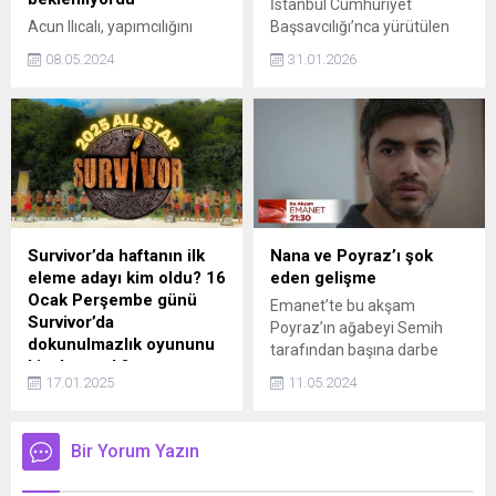
İstanbul Cumhuriyet
Acun Ilıcalı, yapımcılığını
Başsavcılığı’nca yürütülen
üstlendiği Survivor All Star
soruşturma kapsamında
08.05.2024
31.01.2026
programı hakkında radikal
sosyal medya fenomeni
bir karara imza attı. Yepyeni
Mika Raun Can gözaltına
sisteme geçildiğinin
alındı.
duyurusunu yaptı ve merak
edilen ayrıntıları paylaştı.
Survivor’da haftanın ilk
Nana ve Poyraz’ı şok
eleme adayı kim oldu? 16
eden gelişme
Ocak Perşembe günü
Emanet’te bu akşam
Survivor’da
Poyraz’ın ağabeyi Semih
dokunulmazlık oyununu
tarafından başına darbe
kim kazandı?
alarak yaralanır. Poyraz ve
17.01.2025
11.05.2024
Survivor All Star 2025
Nana güç bela kendine
heyecanı hız kesmeden
gelen ağabeylerinin
devam ediyor. Ünlüler ve
sözleriyle büyük şok yaşar.
Bir Yorum Yazın
Gönüllüler takımları, yeni
Bu gerçekler ne?
dokunulmazlık oyunu için