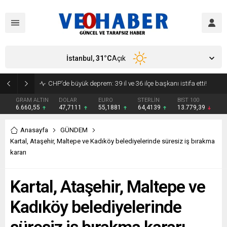
İstanbul,
31
°C
Açık
YENİ Parti’ye geçecek ilk isim belli oldu: Mamak Belediye Başkanı CHP’den istifa etti
GRAM ALTIN
DOLAR
EURO
STERLİN
BIST 100
6.660,55
47,7111
55,1881
64,4139
13.779,39
Anasayfa
GÜNDEM
Kartal, Ataşehir, Maltepe ve Kadıköy belediyelerinde süresiz iş bırakma
kararı
Kartal, Ataşehir, Maltepe ve
Kadıköy belediyelerinde