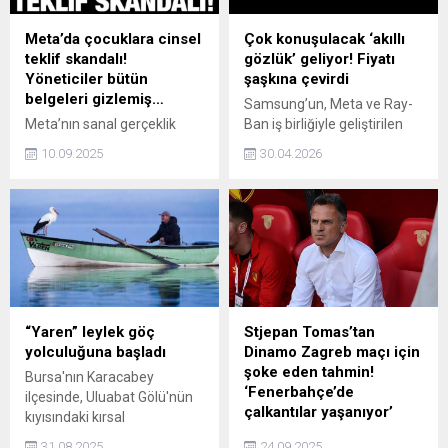
Meta’da çocuklara cinsel
Çok konuşulacak ‘akıllı
teklif skandalı!
gözlük’ geliyor! Fiyatı
Yöneticiler bütün
şaşkına çevirdi
belgeleri gizlemiş…
Samsung’un, Meta ve Ray-
Meta’nın sanal gerçeklik
Ban iş birliğiyle geliştirilen
ortamında çocuklara yönelik
akıllı gözlüklere rakip olarak
10.09.2025
30.04.2026
cinsel içerikli teklifleri
hazırladığı yeni ürünü “Jinju”
gizlediği ortaya çıktı. Şirket,
(Galaxy Glasses) hakkında
güvenlik sorumluluğunu bir
tüm detaylar gün yüzüne
kez daha tartışmaya açtı.
çıktı. Ekran barındırmayan
İletilen belgeler ise
bu yenilikçi cihaz, Google’ın
gerçeklerin gizlendiğini
gelişmiş yapay zekâ sistemi
ortaya koydu.
Gemini ile destekleniyor.
Yeni nesil gözlük, teknoloji
meraklılarını farklı bir
“Yaren” leylek göç
Stjepan Tomas’tan
deneyimle buluşturmaya
yolculuğuna başladı
Dinamo Zagreb maçı için
hazırlanıyor
şoke eden tahmin!
Bursa'nın Karacabey
‘Fenerbahçe’de
ilçesinde, Uluabat Gölü'nün
çalkantılar yaşanıyor’
kıyısındaki kırsal
Eskikaraağaç Mahallesi'nin
Fenerbahçe ve Galatasaray
31.08.2025
24.09.2025