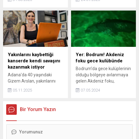
simgesi "Yaren" leylek,
formaları giyen eski Hırvat
14'üncü yılda göç
futbolcu Stjepan Tomas,
yolculuğuna başladı.
sarı-lacivertlilerin Dinamo
Zagreb ile oynayacağı maç
öncesi dikkat çeken
açıklamlaarda bulundu.
Yakınlarını kaybettiği
Yer: Bodrum! Akdeniz
kanserde kendi savaşını
foku gece kulübünde
kazanmak istiyor
Bodrum’da gece kulüplerinin
Adana'da 40 yaşındaki
olduğu bölgeye avlanmaya
Gizem Arslan, yakınlarını
gelen Akdeniz foku,
kaybettiği kanserde kendi
vatandaşlar tarafından cep
05.11.2025
07.05.2024
savaşını kazanmak için
telefonu kameralarıyla
mücadele ediyor.
kaydedildi.
Bir Yorum Yazın