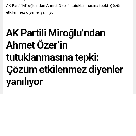
AK Partili Miroğlu’ndan Ahmet Özer’in tutuklanmasına tepki: Çözüm
etkilenmez diyenler yanılıyor
AK Partili Miroğlu’ndan
Ahmet Özer’in
tutuklanmasına tepki:
Çözüm etkilenmez diyenler
yanılıyor
AK Parti MKYK üyesi Orhan Miroğlu, Esenyurt Belediye
Başkanı Ahmet Özer’in tutuklanmasına tepki gösterdi.
Miroğlu yaptığı açıklamada, “tutuklamanın siyasi
sonucunun yine çözüme değil, çözümsüzlüğe hizmet
edeceğini, ve birilerinin Kütleri tutmak istedikleri” ulusal