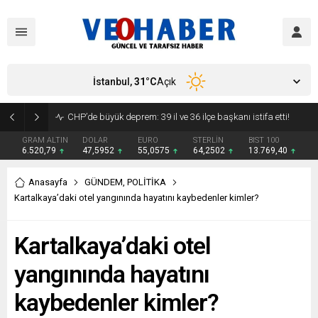
İstanbul,
31
°C
Açık
YENİ Parti’ye geçecek ilk isim belli oldu: Mamak Belediye Başkanı CHP’den istifa etti
GRAM ALTIN
DOLAR
EURO
STERLİN
BIST 100
6.520,79
47,5952
55,0575
64,2502
13.769,40
Anasayfa
GÜNDEM
,
POLİTİKA
Kartalkaya’daki otel yangınında hayatını kaybedenler kimler?
Kartalkaya’daki otel
yangınında hayatını
kaybedenler kimler?