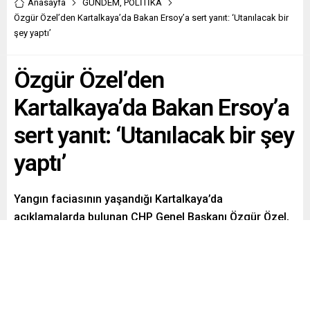
Anasayfa
GÜNDEM
,
POLİTİKA
Özgür Özel’den Kartalkaya’da Bakan Ersoy’a sert yanıt: ‘Utanılacak bir
şey yaptı’
Özgür Özel’den
Kartalkaya’da Bakan Ersoy’a
sert yanıt: ‘Utanılacak bir şey
yaptı’
Yangın faciasının yaşandığı Kartalkaya’da
açıklamalarda bulunan CHP Genel Başkanı Özgür Özel,
Kültür ve Turizm Bakanı Mehmet Nuri Ersoy’un
itfaiyenin yangın yeterlilik raporu verdiği yönündeki
ifadelerine sert tepki gösterdi. Özel “Sen beni yalan
yere hedef gösteriyorsun, adamın gırtlağına yapışırlar
burada. Göreve geldiğinde tebrik telefonu açmıştım