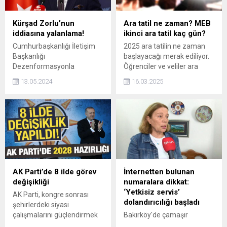
Kürşad Zorlu’nun
Ara tatil ne zaman? MEB
iddiasına yalanlama!
ikinci ara tatil kaç gün?
Cumhurbaşkanlığı İletişim
2025 ara tatilin ne zaman
Başkanlığı
başlayacağı merak ediliyor.
Dezenformasyonla
Öğrenciler ve veliler ara
Mücadele Merkezi, İYİ Parti
tatilin kaç gün süreceğini
13.05.2024
16.03.2025
Ankara Milletvekili Kürşad
araştırıyor. Peki, ara tatil ne
Zorlu'nun iddialarına ilişkin
zaman? MEB ikinci ara tatil
açıklama yaptı.
kaç gün?
AK Parti’de 8 ilde görev
İnternetten bulunan
değişikliği
numaralara dikkat:
‘Yetkisiz servis’
AK Parti, kongre sonrası
dolandırıcılığı başladı
şehirlerdeki siyasi
çalışmalarını güçlendirmek
Bakırköy'de çamaşır
amacıyla 8 ilde görev
makinesinin arızalanması