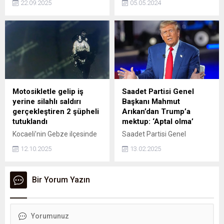
22.09.2025
05.05.2024
değişikliğine gitti. Parti,
üzerine internetten
teşkilatlardaki değişimlerle
numarasını bulduğu
enerjiyi artırmayı ve 2028
tamirciyi evine çağıran Gülay
seçimlerinden güçlü sonuç
Erman, iddiaya göre
almayı hedefliyor.
makinesini tamir için
gelenlerden ne makinesini
ne de parasını geri alabildi.
Motosikletle gelip iş
Saadet Partisi Genel
yerine silahlı saldırı
Başkanı Mahmut
gerçekleştiren 2 şüpheli
Arıkan’dan Trump’a
tutuklandı
mektup: ‘Aptal olma’
Kocaeli’nin Gebze ilçesinde
Saadet Partisi Genel
motosikletle geldikleri bir iş
Başkanı Mahmut Arıkan,
12.10.2025
13.02.2025
yerine silahlı saldığı
ABD Başkanı Donald
gerçekleştiren 2 şüpheli
Trump’a mektup yazdı.
tutuklandı.
Arıkan mektubunda, 'Aptal
Bir Yorum Yazın
olma' ifadelerini kullandı.