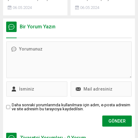
görev yapacak hakemler
Ipswich, bu sezon da
06.05.2024
06.05.2024
belli oldu.
Premier Lig'e çıktı.
Bir Yorum Yazın
Daha sonraki yorumlarımda kullanılması için adım, e-posta adresim
ve site adresim bu tarayıcıya kaydedilsin.
Ziyaretçi Yorumları - 0 Yorum