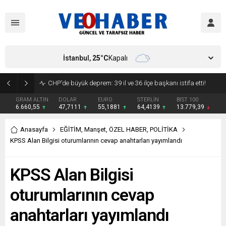
İstanbul,
25
°C
Kapalı
YENİ Parti’ye geçecek ilk isim belli oldu: Mamak Belediye Başkanı CHP’den istifa etti
GRAM ALTIN
DOLAR
EURO
STERLİN
BIST 100
6.660,55
47,7111
55,1881
64,4139
13.779,39
Anasayfa
EĞİTİM
,
Manşet
,
ÖZEL HABER
,
POLİTİKA
KPSS Alan Bilgisi oturumlarının cevap anahtarları yayımlandı
KPSS Alan Bilgisi
oturumlarının cevap
anahtarları yayımlandı