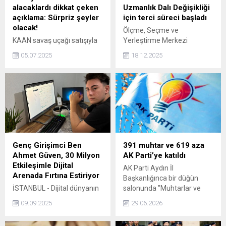
alacaklardı dikkat çeken
Uzmanlık Dalı Değişikliği
açıklama: Sürpriz şeyler
için terci süreci başladı
olacak!
Ölçme, Seçme ve
KAAN savaş uçağı satışıyla
Yerleştirme Merkezi
Endonezya ile yeni
(ÖSYM), 2025-YDUS 1.
05.07.2025
18.12.2025
anlaşmalar bekleniyor.
Dönem Uzmanlık Dalı
Büyükelçi Achmad Rizal
Değişikliği için tercih
Purnama, sağlık ve enerji
sürecinin başladığını
alanlarında işbirliği olduğunu
duyurdu.
ve yakında güzel sürprizlerin
olacağını belirtti.
Genç Girişimci Ben
391 muhtar ve 619 aza
Ahmet Güven, 30 Milyon
AK Parti’ye katıldı
Etkileşimle Dijital
AK Parti Aydın İl
Arenada Fırtına Estiriyor
Başkanlığınca bir düğün
İSTANBUL - Dijital dünyanın
salonunda "Muhtarlar ve
yükselen yıldızlarından, 21
azalar üye katılım töreni"
09.09.2025
29.06.2026
yaşındaki girişimci Ben
düzenlendi.
Ahmet Güven, sosyal