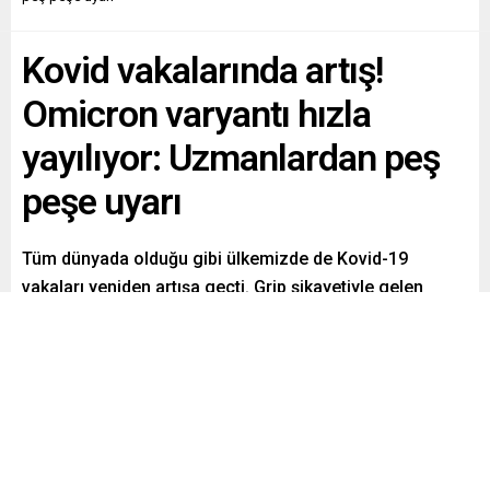
Kovid vakalarında artış!
Omicron varyantı hızla
yayılıyor: Uzmanlardan peş
peşe uyarı
Tüm dünyada olduğu gibi ülkemizde de Kovid-19
vakaları yeniden artışa geçti. Grip şikayetiyle gelen
birçok hastanın aslında Kovid olduğu tespit edilirken,
uzmanlar önlemlerin gevşetilmemesi gerektiğini
vurguladı.
Paylaş
Tweetle
Gönder