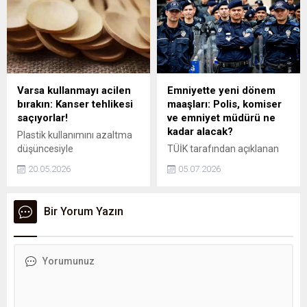
medya yönetimi, yazılım ve
grafik tasarım alanındaki
başarı hikayesiyle dikkat
çekiyor. Henüz lise yıllarında
bir hobi olarak başlattığı
dijital yolculuğu, azmi ve
vizyonu sayesinde
Varsa kullanmayı acilen
Emniyette yeni dönem
profesyonel bir işletmeye
bırakın: Kanser tehlikesi
maaşları: Polis, komiser
evrildi.
saçıyorlar!
ve emniyet müdürü ne
kadar alacak?
Plastik kullanımını azaltma
düşüncesiyle
TÜİK tarafından açıklanan
mutfaklarımıza çevre dostu
haziran ayı enflasyon
20.05.2026
05.07.2026
olarak giren bazı ürünler
verileriyle memur zam oranı
tahmin edilenden farklı bir
yüzde 13,52 olarak
risk taşıyor. İlk bakışta
kesinleşti. Temmuz 2026
Bir Yorum Yazın
zararsız görünen bu araç
itibarıyla polis memuru,
gereçler, insan sağlığı
komiser ve emniyet
üzerinde ciddi tehditler
müdürlerinin alacağı net
oluşturabiliyor.
maaşlar yeni listeyle
güncellendi.