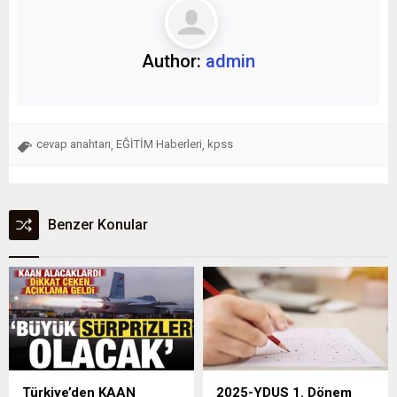
Author:
admin
cevap anahtarı
EĞİTİM Haberleri
kpss
,
,
Benzer Konular
Türkiye’den KAAN
2025-YDUS 1. Dönem