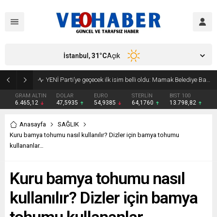
İstanbul,
31
°C
Açık
YENİ Parti’ye geçecek ilk isim belli oldu: Mamak Belediye Başkanı CHP’den istifa etti
GRAM ALTIN
DOLAR
EURO
STERLİN
BIST 100
6.465,12
47,5935
54,9385
64,1760
13.798,82
Anasayfa
SAĞLIK
Kuru bamya tohumu nasıl kullanılır? Dizler için bamya tohumu
kullananlar…
Kuru bamya tohumu nasıl
kullanılır? Dizler için bamya