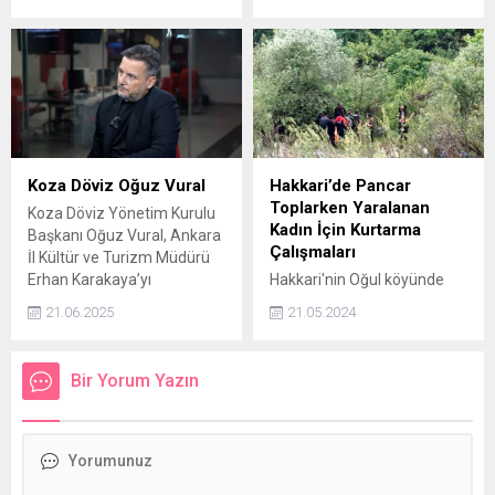
düzenlenen 10-16 Mayıs
serinleten meyvelerin
Engelliler Haftası etkinlikleri,
başında gelen karpuz,
sevgi, saygı ve başarı
lezzetinin yanı sıra
mesajlarıyla dolu bir
içerisindeki çekirdekleriyle
atmosferde gerçekleşti.
de insan sağlığına pek çok
fayda sunuyor. Karpuzu
genellikle çekirdeğinden
ayırarak tüketenler yazımızı
okuduktan sonra bu
Koza Döviz Oğuz Vural
Hakkari’de Pancar
alışkanlığından vazgeçecek!
Toplarken Yaralanan
Koza Döviz Yönetim Kurulu
Kadın İçin Kurtarma
Başkanı Oğuz Vural, Ankara
Çalışmaları
İl Kültür ve Turizm Müdürü
Erhan Karakaya’yı
Hakkari'nin Oğul köyünde
makamında ziyaret ederek,
pancar toplarken düşerek
21.06.2025
21.05.2024
kültür-sanat projeleri ve
yaralanan kadın için AFAD,
turizmin ekonomik boyutu
UMKE, itfaiye ve sağlık
üzerine istişarelerde
ekipleri seferber oldu.
Bir Yorum Yazın
bulundu.
Kurtarma çalışmaları devam
ediyor.