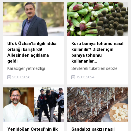
Ufuk Özkan’la ilgili iddia
Kuru bamya tohumu nasıl
ortalığı karıştırdı!
kullanılır? Dizler için
Ailesinden açıklama
bamya tohumu
geldi
kullananlar…
Karaciğer yetmezliği
Sevilerek tüketilen sebze
nedeniyle hastanede tedavi
yemeklerinden olan
25.01.2026
12.05.2024
edilen ünlü oyuncu Ufuk
bamyanın birçok faydası
Özkan'ın kardeşi Umut
bulunuyor. Sadece
Özkan, ağabeyine donör
kendisinin değil tohumunun
bulunduğuna dair ortaya
da o kadar çok faydası var ki
atılan iddiaları yalanladı.
saymakla bitmiyor. Bamya
tohumunun faydaları
nelerdir, kuru bamya
tohumu nasıl kullanılır
sorularının yanıtlarını merak
Yenidoğan Çetesi’nin ilk
Sandaloz sakızı nasıl