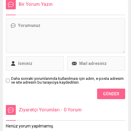
yöntemler mevcut.
ardından yaralılar hastaneye
Bir Yorum Yazın
Bunlardan biri de
kaldırılarak tedavi altına
Peygamberimizin (s.a.v.)
alındı.
tavsiye buyurduğu hacamat
tedavi yöntemi. Peki,
hacamat hangi hastalıklara
iyi gelir ve hacamat nasıl
yapılır?
Daha sonraki yorumlarımda kullanılması için adım, e-posta adresim
ve site adresim bu tarayıcıya kaydedilsin.
Ziyaretçi Yorumları - 0 Yorum
Henüz yorum yapılmamış.