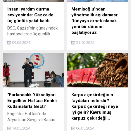
İnsani yardım durma
Memişoğlu’ndan
seviyesinde: Gazze’de
yönetmelik açıklaması:
üç günlük yakıt kaldı
Dünyaya örnek olacak
yeni bir dönemi
DSÖ, Gazze'nin güneyindeki
başlatıyoruz
hastanelerde üç günlük
yakıt kaldığını duyurdu.
Sağlık Bakanı Memişoğlu,
09.05.2024
31.10.2025
laboratuvar ve kliniklere
ilişkin yönetmelik hakkında
açıklama yaptı. Memişoğlu,
"Bu düzenleme ile dünyaya
örnek teşkil edecek yeni bir
dönemi başlatıyoruz" dedi.
“Farkındalık Yükseliyor:
Karpuz çekirdeğinin
Engelliler Haftası Renkli
faydaları nelerdir?
Kutlamalarla Geçti”
Karpuz çekirdeği neye
iyi gelir? Kavrulmuş
Engelliler Haftası'nda
karpuz çekirdeği…
Afyon'dan Sevgi ve Başarı
Mesajı! Afyonkarahisar'da
Yazın kavurucu sıcağında
14.05.2024
06.05.2024