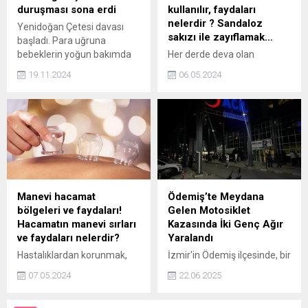
ediyorsanız haberimize
duruşması sona erdi
kullanılır, faydaları
devam edebilirsiniz...
nelerdir ? Sandaloz
Yenidoğan Çetesi davası
sakızı ile zayıflamak…
başladı. Para uğruna
bebeklerin yoğun bakımda
Her derde deva olan
ölümlerine neden olmakla
sandaloz sakızının faydaları
19.11.2024
06.05.2024
suçlanan çete üyeleri ilk kez
kullananlara saymakla
hakim karşısına çıktı. İlk
bitmiyor. Ağaçtan elde
duruşmada yalnızca
edilen bu sakız ne işe yarar,
Hemşire Hakan Doğukan
nasıl kullanılır? Gelin hep
Taşçı savunma yaptı. Dava,
birlikte sandaloz sakızının
yarın saat 10.00'da devam
faydalarını öğrenelim!
edecek.
Manevi hacamat
Ödemiş’te Meydana
bölgeleri ve faydaları!
Gelen Motosiklet
Hacamatın manevi sırları
Kazasında İki Genç Ağır
ve faydaları nelerdir?
Yaralandı
Hastalıklardan korunmak,
İzmir'in Ödemiş ilçesinde, bir
arınmak ve bağışıklık
kamyon ile motosikletin
07.05.2024
22.06.2025
güçlendirmek için
çarpışması sonucu iki genç
başvurulan birtakım
ağır yaralandı. Kazanın