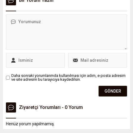
Bir Yorum Yazın
mühendisi Hakan Taştan’ın
öğrenildi.
liderliğinde Malatya’ya
yapılacak büyük yatırımla
birlikte bölgeye 500 kişiye
istihdam sağlanacak. Aynı
zamanda enerji sektöründe
de önemli adımlar atılarak
bölgenin enerji üretiminde
söz sahibi olması
hedefleniyor.
Daha sonraki yorumlarımda kullanılması için adım, e-posta adresim
ve site adresim bu tarayıcıya kaydedilsin.
Ziyaretçi Yorumları - 0 Yorum
Henüz yorum yapılmamış.