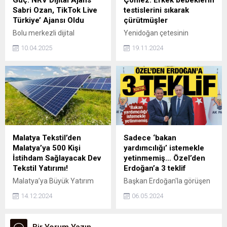
buluşacak. Arabesk, fantazi
Sabri Ozan, TikTok Live
testislerini sıkarak
ve hareketli şarkılardan
Türkiye’ Ajansı Oldu
çürütmüşler
oluşan geniş repertuvarıyla
Bolu merkezli dijital
Yenidoğan çetesinin
sahne alacak olan Oğuzhan
pazarlama şirketi NRV Dijital
yargılandığı duruşmaya
Taşcı’ya, başarılı...
10.04.2025
19.11.2024
Ajans, 2025 yılının üçüncü
katılan İYİ Parti Milletvekili
ayında önemli bir başarıya
Turhan Çömez, kan
imza atarak TikTok
donduran bir iddiada
Türkiye’nin resmi ajansları
bulundu. Çömez, "Erkek
arasında yerini aldı.
bebeklerin testislerini
sıkarak çürütmüşler.
Çürütmüşler! Elimde belgesi
var. Fotoğrafları
paylaşıyorlar aralarında.
Malatya Tekstil’den
Sadece ‘bakan
Utanmadan, sıkılmadan
Malatya’ya 500 Kişi
yardımcılığı’ istemekle
sırıtan emojiler göndererek
İstihdam Sağlayacak Dev
yetinmemiş… Özel’den
yapıyorlar." dedi.
Tekstil Yatırımı!
Erdoğan’a 3 teklif
Malatya’ya Büyük Yatırım
Başkan Erdoğan'la görüşen
Gelecek: 500 Kişiye İş İmkanı
CHP lideri Özgür Özel'in AK
14.12.2024
06.05.2024
ve Enerji Sektöründe Yeni
Parti ile CHP'nin 3 konuda
Bir Dönemin Başlangıcı
ortak çalışma yapması
Gemi inşaat ve makine
gerektiğini gündeme taşıdığı