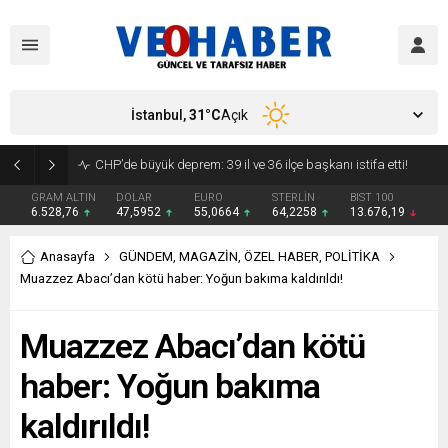
İstanbul,
31
°C
Açık
YENİ Parti’ye geçecek ilk isim belli oldu: Mamak Belediye Başkanı CHP’den istifa etti
GRAM ALTIN
DOLAR
EURO
STERLİN
BIST 100
6.528,76
47,5952
55,0664
64,2258
13.676,19
Anasayfa
GÜNDEM
,
MAGAZİN
,
ÖZEL HABER
,
POLİTİKA
Muazzez Abacı’dan kötü haber: Yoğun bakıma kaldırıldı!
Muazzez Abacı’dan kötü
haber: Yoğun bakıma
kaldırıldı!