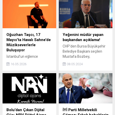
Oğuzhan Taşcı, 17
Yeğenini müdür yapan
Mayıs’ta Havalı Sahne’de
başkandan açıklama!
Müzikseverlerle
CHP'den Bursa Büyükşehir
Buluşuyor
Belediye Başkanı seçilen
İstanbul’un eğlence
Mustafa Bozbey,
hayatının öne çıkan
belediyedeki akraba
16.05.2026
08.05.2024
mekanlarından Havalı
atamaları iddialarına ilişkin,
Sahne, 17 Mayıs Pazar
"Halkımızın hassasiyetlerini
akşamı unutulmaz bir müzik
anlıyoruz. Zaten süreci
organizasyonuna ev
tamamlanmamış bir
sahipliği yapmaya
konuydu. Tamamlanmadan
hazırlanıyor. Güçlü sahne
bitti." dedi.
performansı ve kendine
özgü yorumuyla dikkat
çeken Oğuzhan Taşcı, bu
Bolu’dan Çıkan Dijital
İYİ Parti Milletvekili
özel gecede dinleyicileriyle
Güç: NRV Dijital Ajans
Çömez: Erkek bebeklerin