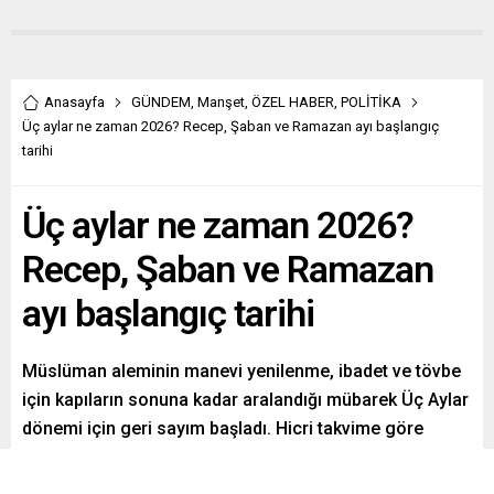
Anasayfa
GÜNDEM
,
Manşet
,
ÖZEL HABER
,
POLİTİKA
Üç aylar ne zaman 2026? Recep, Şaban ve Ramazan ayı başlangıç
tarihi
Üç aylar ne zaman 2026?
Recep, Şaban ve Ramazan
ayı başlangıç tarihi
Müslüman aleminin manevi yenilenme, ibadet ve tövbe
için kapıların sonuna kadar aralandığı mübarek Üç Aylar
dönemi için geri sayım başladı. Hicri takvime göre
Recep ayı ile başlayan, Şaban ayı ile süren ve Ramazan-
ı Şerif ile ulaşan bu mübarek dönem, yılın en kıymetli