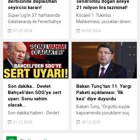
derbisinde deplasman
sendromlu doğan aileye
seyircisi kararı!
21 milyon lira tazminat!
Süper Lig'in 37. haftasında
Kocaeli 1. Tüketici
Galatasaray ile Fenerbahçe
Mahkemesi, çocukları down
arasında 19 Mayıs Pazar
sendromlu olarak dünyaya
07.05.2024
09.05.2024
günü oynanacak derbide,
gelen aileyi, gebelik
sarı-lacivertli taraftarlar da
sürecinde talep ettikleri
deplasman tribününde yer
testleri yapmadıkları
alabilecek.
gerekçesiyle doğumun
gerçekleştiği özel hastane
hakkında açtığı tazminat
davasında haklı buldu.
Son dakika… Devlet
Bakan Tunç’tan 11. Yargı
Bahçeli’den SDG’ye sert
Paketi açıklaması: ‘İlk
uyarı: Sonu vahim
kez’ diye duyurdu
olacak…
Bakan Tunç, "Örgütlü suçlar
Son dakika haberi... Devlet
kapsamında çocukların suç
Bahçeli, SDG'yi Suriye
da kullanılması suça
31.12.2025
28.12.2025
ordusuna katılım konusunda
itilmesini önlemek için
net uyardı. Bahçeli
özellikle bu suçlar
"Türkiye'nin güvenlik
bakımından artırım sebebi