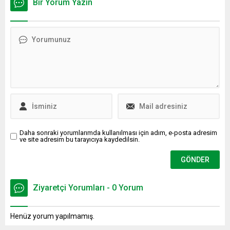
Bir Yorum Yazın
damarını tarumar edecek
sayıldı. Bu da ceza
her münafıkın sonu vahim
kanunumuza ilk kez giren
olacaktır." ifadelerini
bir husus oldu." dedi.
kullandı.
Daha sonraki yorumlarımda kullanılması için adım, e-posta adresim
ve site adresim bu tarayıcıya kaydedilsin.
Ziyaretçi Yorumları - 0 Yorum
Henüz yorum yapılmamış.