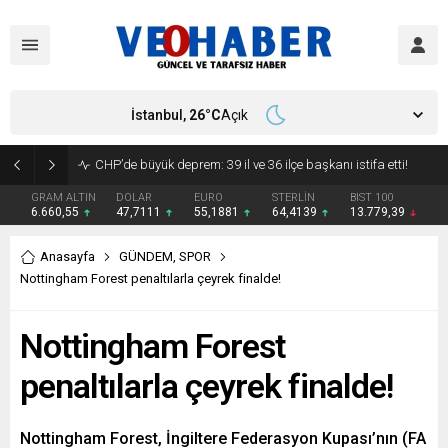
İstanbul,
26
°C
Açık
YENİ Parti’ye geçecek ilk isim belli oldu: Mamak Belediye Başkanı CHP’den istifa etti
GRAM ALTIN
DOLAR
EURO
STERLİN
BIST 100
6.660,55
47,7111
55,1881
64,4139
13.779,39
Anasayfa
GÜNDEM
,
SPOR
Nottingham Forest penaltılarla çeyrek finalde!
Nottingham Forest
penaltılarla çeyrek finalde!
Nottingham Forest, İngiltere Federasyon Kupası’nın (FA