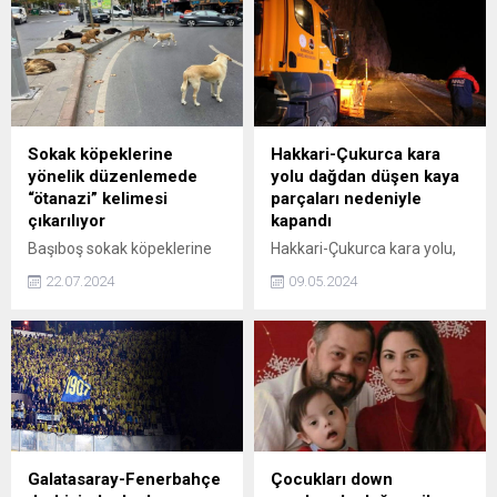
Sokak köpeklerine
Hakkari-Çukurca kara
yönelik düzenlemede
yolu dağdan düşen kaya
“ötanazi” kelimesi
parçaları nedeniyle
çıkarılıyor
kapandı
Başıboş sokak köpeklerine
Hakkari-Çukurca kara yolu,
ilişkin yasa tasarısında çok
dağdan düşen kaya
22.07.2024
09.05.2024
önemli bir gelişme yaşandı.
parçaları nedeniyle kapandı.
Ülkede tartışmalara neden
olan tasarıdan "ötanazi"
kelimesinin çıkarılacağı ve
"Veterinerlik Hizmetleri
Kanunu'nun 9 Maddesi'nin 3.
Fıkrası'nda yer alan
hükümler uygulanır."
maddesinin ekleneceği
Galatasaray-Fenerbahçe
Çocukları down
öğrenildi.