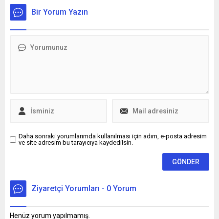
karşı başta yasal
Bir Yorum Yazın
düzenleme olmak üzere
alınacak tedbirlerle ilgili
sendikalarına yaptığı çağrıya
kulak tıkadılar.
Daha sonraki yorumlarımda kullanılması için adım, e-posta adresim
ve site adresim bu tarayıcıya kaydedilsin.
Ziyaretçi Yorumları - 0 Yorum
Henüz yorum yapılmamış.