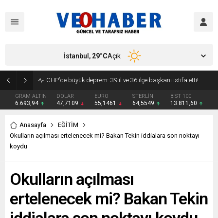
İstanbul,
29
°C
Açık
YENİ Parti’ye geçecek ilk isim belli oldu: Mamak Belediye Başkanı CHP’den istifa etti
GRAM ALTIN
DOLAR
EURO
STERLİN
BIST 100
6.693,94
47,7109
55,1461
64,5549
13.811,60
Anasayfa
EĞİTİM
Okulların açılması ertelenecek mi? Bakan Tekin iddialara son noktayı
koydu
Okulların açılması
ertelenecek mi? Bakan Tekin