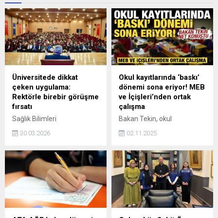
Üniversitede dikkat
Okul kayıtlarında ‘baskı’
çeken uygulama:
dönemi sona eriyor! MEB
Rektörle birebir görüşme
ve İçişleri’nden ortak
fırsatı
çalışma
Sağlık Bilimleri
Bakan Tekin, okul
Üniversitesi’nde yürütülen
kayıtlarında adrese dayalı
30.03.2026
02.11.2025
“Rektörle Yüz Yüze”
yerleştirme yaptıklarını
programıyla öğrenciler,
ancak çocuklarını adres dışı
akademisyenler ve idari
okullara kaydettirmek
personel sorun ve taleplerini
isteyenlerin baskı yaptığını
doğrudan Kemalettin
belirterek, bu konuda İçişleri
Aydın’a iletirken, çözüm
Bakanlığı ile ortak çalışma
süreçlerinin hızlandırılması
yürüteceklerini söyledi.
hedefleniyor.