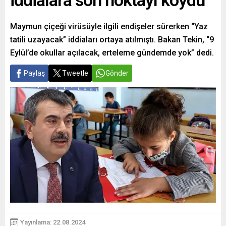
iddialara son noktayı koydu
Maymun çiçeği virüsüyle ilgili endişeler sürerken “Yaz
tatili uzayacak” iddiaları ortaya atılmıştı. Bakan Tekin, “9
Eylül’de okullar açılacak, erteleme gündemde yok” dedi.
Paylaş
Tweetle
Gönder
Yayınlama: 22.08.2024