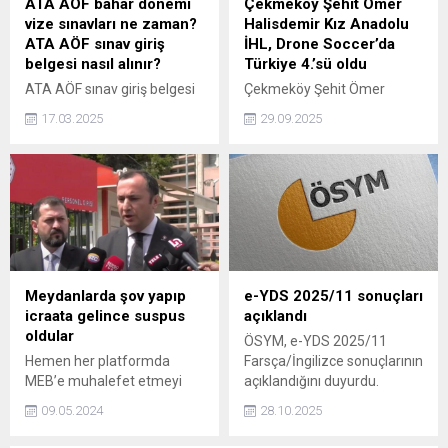
ATA AÖF bahar dönemi
Çekmeköy Şehit Ömer
vize sınavları ne zaman?
Halisdemir Kız Anadolu
ATA AÖF sınav giriş
İHL, Drone Soccer’da
belgesi nasıl alınır?
Türkiye 4.’sü oldu
ATA AÖF sınav giriş belgesi
Çekmeköy Şehit Ömer
2024-2025 öğretim yılı
Halisdemir Kız Anadolu
17.03.2025
29.09.2025
bahar dönemi ara sınavların
İmam Hatip Lisesi
tarihi araştırılıyor. Peki, ATA
öğrencileri, Drone Soccer
AÖF bahar dönemi vize
Türkiye Turnuvası’nda büyük
sınavları ne zaman? ATA
bir başarıya imza attı. Class
AÖF sınav giriş belgesi nasıl
20 kategorisinde mücadele
alınır?
eden lise takımı, Türkiye
genelinde 4.’lük kazandı.
Meydanlarda şov yapıp
e-YDS 2025/11 sonuçları
icraata gelince suspus
açıklandı
oldular
ÖSYM, e-YDS 2025/11
Hemen her platformda
Farsça/İngilizce sonuçlarının
MEB’e muhalefet etmeyi
açıklandığını duyurdu.
görev bilen Eğitim-İş ve
09.05.2024
28.10.2025
Eğitim-Sen, Bakan Tekin’in
öğretmene yönelik şiddete