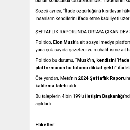
bunun sonucunda cezalandırıldık,” ifadelerini kul
Sözcü ayrıca, “İfade özgürlüğünü kısıtlayan hükü
insanların kendilerini ifade etme kabiliyeti üzeri
ŞEFFAFLIK RAPORUNDA ORTAYA ÇIKAN DEV
Politico,
Elon Musk
’a ait sosyal medya platfor
yana çok sayıda gazeteci ve muhalif isme ait hes
Politico bu durumu,
“Musk’ın, kendisini ‘ifa
platformunun bu tutumu dikkat çekti”
ifadel
Öte yandan, Meta’nın
2024 Şeffaflık Raporu
’n
kaldırma talebi
aldı.
Bu taleplerin 4 bin 199’u
İletişim Başkanlığı
’nd
açıkladı.
Etiketler: