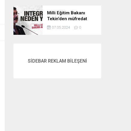
Milli Eğitim Bakanı
Tekin’den müfredat
açıklaması! İntegral
07.05.2024
0
neden yok? İşte
cevabı…
SİDEBAR REKLAM BİLEŞENİ