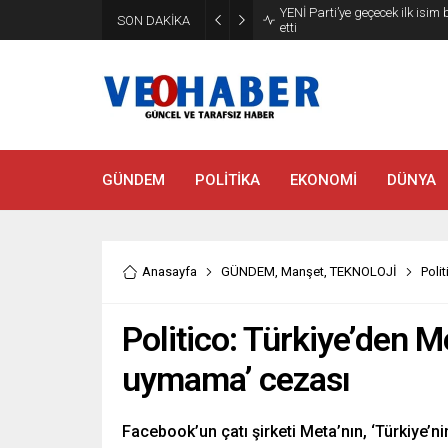
YENİ Parti’ye geçecek ilk isim
SON DAKİKA
etti
GÜNDEM
POLİTİKA
EKONOMİ
DÜNYA
Anasayfa
GÜNDEM
,
Manşet
,
TEKNOLOJİ
Poli
Politico: Türkiye’den M
uymama’ cezası
Facebook’un çatı şirketi Meta’nın, ‘Türkiye’ni