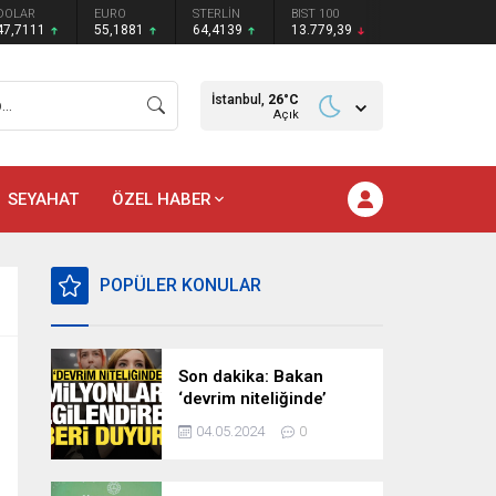
DOLAR
EURO
STERLİN
BIST 100
47,7111
55,1881
64,4139
13.779,39
İstanbul,
26
°C
Açık
SEYAHAT
ÖZEL HABER
POPÜLER KONULAR
Son dakika: Bakan
‘devrim niteliğinde’
deyip duyurdu!
04.05.2024
0
Milyonları ilgilendiren
hazırlık…