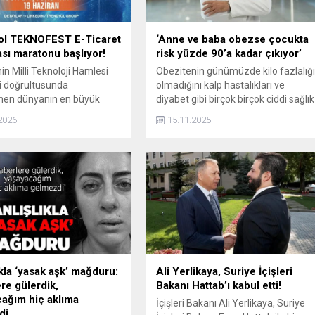
ol TEKNOFEST E-Ticaret
‘Anne ve baba obezse çocukta
sı maratonu başlıyor!
risk yüzde 90’a kadar çıkıyor’
in Milli Teknoloji Hamlesi
Obezitenin günümüzde kilo fazlalığ
i doğrultusunda
olmadığını kalp hastalıkları ve
nen dünyanın en büyük
diyabet gibi birçok birçok ciddi sağlık
k, uzay ve teknoloji festivali
sorununa zemin hazırlayan küresel
2026
15.11.2025
ST kapsamında E-Ticaret
bir pandemi haline geldiğini
 ‎başvuruları için geri
söyleyen Genel Cerrahi Uzmanı Op.
şladı.
Dr. Mehmet Mehdi Deniz, “Çevresel
etkenler ve yaşam tarzı en az
genetik kadar belirleyici. Genetiğin
rolü net olarak belirlenmemekle
birlikte, eğer anne ve...
ıkla ‘yasak aşk’ mağduru:
Ali Yerlikaya, Suriye İçişleri
re gülerdik,
Bakanı Hattab’ı kabul etti!
ağım hiç aklıma
İçişleri Bakanı Ali Yerlikaya, Suriye
di