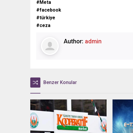
#Meta
#facebook
#türkiye
#ceza
Author:
admin
Benzer Konular