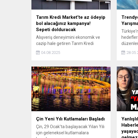
Tarım Kredi Market’te az ödeyip
Trendy
bol alacağınız kampanya!
Yarışma
Sepeti dolduracak
Türkiye'n
Alışveriş deneyimini ekonomik ve
hedefler
cazip hale getiren Tarım Kredi
düzenle
Market'te 4 Ağustos'a kadar
‎havacılı
04.08.2025
28.05.
kaçırılmayacak indirimler tüketicileri
TEKNOFE
bekliyor. Hem ev ekonomisine katkı
Yarışması
sağlayan hem de kaliteli yerli üretim
sayım ba
ürünleri daha geniş kitlelerle
buluşturan Tarım Kredi Market fiyat
listesini paylaştı.
Çin Yeni Yılı Kutlamaları Başladı
Yanlışl
Haberle
Çin, 29 Ocak'ta başlayacak Yılan Yılı
yaşayac
için geleneksel kutlamalara
gelmez