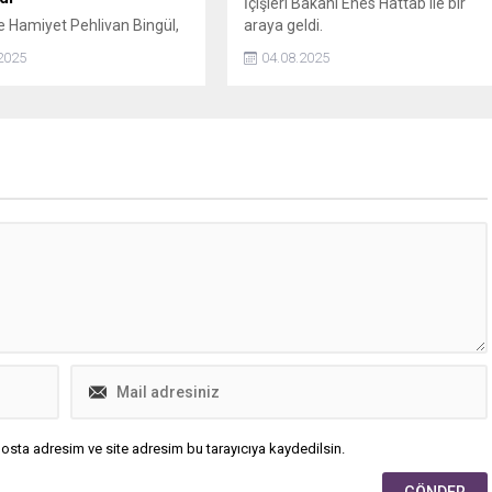
İçişleri Bakanı Enes Hattab ile bir
e Hamiyet Pehlivan Bingül,
araya geldi.
i eşinin sevgilisi zanneden
2025
04.08.2025
) tarafından, evinin önünde
i. Olay sonrası Y.K.'nin
anlar güvenlik kameralarına
n, Bingül, Daha benim
görmeden, kim olduğumu
n, eşimin kim olduğunun
 varmadan hemen beni
ye başladı. Hiçbir şey
 dinlemeden çocuğumuzun
de bu şekilde bir olayla...
osta adresim ve site adresim bu tarayıcıya kaydedilsin.