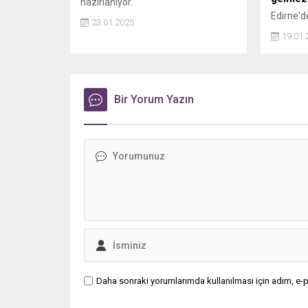
hazırlanıyor.
Edirne'd
23.01.2025
kendisin
19.01.
Y.K. (47
darbedild
kaçtığı 
yansırke
Bir Yorum Yazın
yüzümü 
görmede
farkına
darbetme
anlayıp
gözü önün
Daha sonraki yorumlarımda kullanılması için adım, e-p