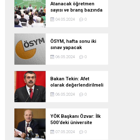
Atanacak öğretmen
sayısı ve branş bazında
kontenjan dağılımları
04.05.2024
0
pazartesi belli oluyor
ÖSYM, hafta sonu iki
sınav yapacak
06.05.2024
0
Bakan Tekin: Afet
olarak değerlendirilmeli
06.05.2024
0
YÖK Başkanı Özvar: İlk
500’deki üniversite
sayımızı 10’a çıkarmayı
07.05.2024
0
hedefliyoruz