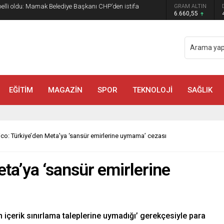
 belli oldu: Mamak Belediye Başkanı CHP’den istifa
GRAM ALTIN
6.660,55
EĞİTİM
MAGAZİN
SPOR
TEKNOLOJİ
SAĞLIK
tico: Türkiye’den Meta’ya ‘sansür emirlerine uymama’ cezası
eta’ya ‘sansür emirlerine
n içerik sınırlama taleplerine uymadığı’ gerekçesiyle para