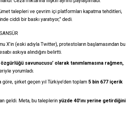
landı. Ceza miktarına ilişkin ayrıntı paylaşılmadı.
met talepleri ve çevrim içi platformları kapatma tehditleri,
nde ciddi bir baskı yaratıyor,” dedi.
 SANSÜR
mu X’in (eski adıyla Twitter), protestoların başlamasından bu
abı askıya alındığını belirtti.
de özgürlüğü savunucusu’ olarak tanımlamasına rağmen,
eriyle yorumladı.
a göre, şirket geçen yıl Türkiye’den toplam
5 bin 677 içerik
an geldi. Meta, bu taleplerin
yüzde 40’ını yerine getirdiğini