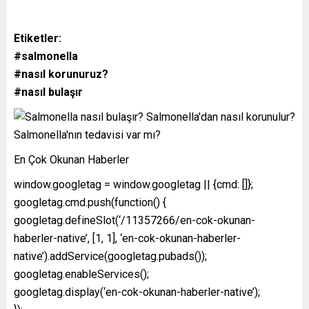
Etiketler:
#salmonella
#nasıl korunuruz?
#nasıl bulaşır
En Çok Okunan Haberler
window.googletag = window.googletag || {cmd: []};
googletag.cmd.push(function() {
googletag.defineSlot(‘/11357266/en-cok-okunan-
haberler-native’, [1, 1], ‘en-cok-okunan-haberler-
native’).addService(googletag.pubads());
googletag.enableServices();
googletag.display(‘en-cok-okunan-haberler-native’);