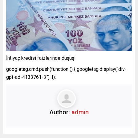
İhtiyaç kredisi faizlerinde düşüş!
googletag.cmd.push(function () { googletag.display(“div-
gpt-ad-4133761-3”); });
Author:
admin