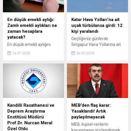
En düşük emekli aylığı:
Katar Hava Yolları’na ait
Zamlı emekli aylıkları ne
uçak türbülansa girdi: 12
zaman hesaplara
kişi yaralandı
yatacak?
Geçtiğimiz günlerde
En düşük emekli aylığını
Singapur Hava Yollarına ait
artıran düzenleme, Resmi
bir uçakta meydana gelen
14.07.2025
26.05.2024
Gazete’de yayımlanarak
türbülans sonucu 1
yürürlüğe girdi ve en düşük
yolcunun öldüğü olay
emekli aylığı 16 bin 881
gündemdeki yerini korurken
TL’ye yükseldi. Peki, zamlı
bu kez de Katar Hava
emekli aylıkları ne zaman
Yolları'na ait bir yolcu
hesaplara yatacak?
uçağında türbülans
nedeniyle korku dolu anlar
yaşandı. Katar'ın başkenti
Doha'dan İrlanda'nın
Kandilli Rasathanesi ve
MEB’den flaş karar:
başkenti Dublin'e uçan Katar
Deprem Araştırma
Yasaklandı! Artık
Hava Yolları'na ait Boeing
Enstitüsü Müdürü
paylaşılmayacak
787-9 Dreamliner tipi...
Prof.Dr. Nurcan Meral
MEB, kişisel verilerin
Özel Oldu
korunmasını güçlendirmek