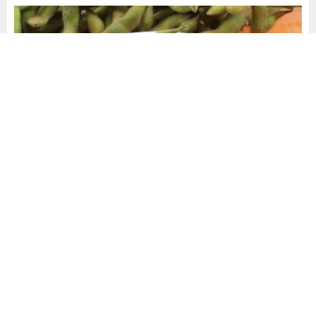
Yayınlama: 17.01.2025
A
A
+
-
0
Edamame
, Asya mutfağının vazgeçilmezlerinden biri
olarak tüm dünyada popülerlik kazanıyor. Henüz
olgunlaşmamış soya fasulyesi olan edamame, sadece
lezzetiyle değil, aynı zamanda sağlığa olan sayısız