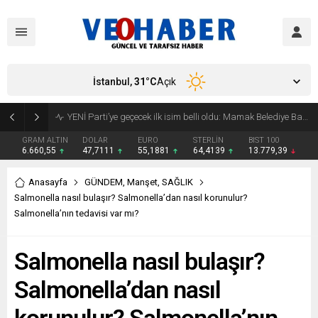
İstanbul,
31
°C
Açık
YENİ Parti’ye geçecek ilk isim belli oldu: Mamak Belediye Başkanı CHP’den istifa etti
GRAM ALTIN
DOLAR
EURO
STERLİN
BIST 100
6.660,55
47,7111
55,1881
64,4139
13.779,39
Anasayfa
GÜNDEM
,
Manşet
,
SAĞLIK
Salmonella nasıl bulaşır? Salmonella’dan nasıl korunulur?
Salmonella’nın tedavisi var mı?
Salmonella nasıl bulaşır?
Salmonella’dan nasıl