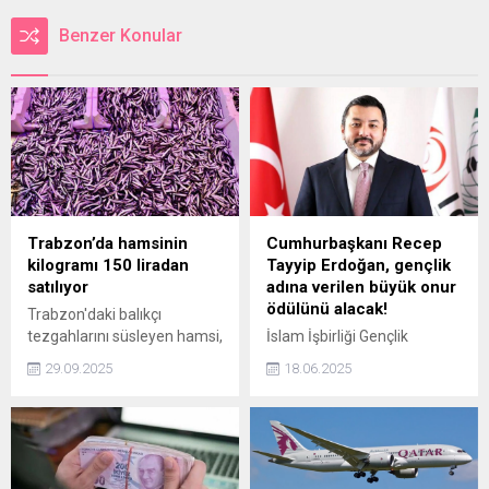
Benzer Konular
Trabzon’da hamsinin
Cumhurbaşkanı Recep
kilogramı 150 liradan
Tayyip Erdoğan, gençlik
satılıyor
adına verilen büyük onur
ödülünü alacak!
Trabzon'daki balıkçı
tezgahlarını süsleyen hamsi,
İslam İşbirliği Gençlik
kilogramı 150 liradan satışa
Forumu (ICYF) tarafından
29.09.2025
18.06.2025
sunuluyor.
düzenlenecek “Büyük
Gençlik Ödülü Töreni”nde
dünya gençleri adına
Cumhurbaşkanı Recep
Tayyip Erdoğan’a onur ödülü
takdim edilecek.