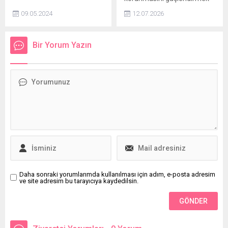
Boğaziçi Üniversitesi Kandilli
amacıyla yeni bir
09.05.2024
12.07.2026
Rasathanesi ve Deprem
düzenlemeyi hayata geçirdi.
Araştırma Enstitüsü
Türkiye genelindeki 81 ilin
Müdürlüğü görevine
milli eğitim müdürlüklerine
Bir Yorum Yazın
Jeofizik Anabilim Dalı
gönderilen talimat
Öğretim Üyesi Prof. Dr.
doğrultusunda, okulların
Nurcan Meral Özel getirildi.
internet siteleri, sosyal
medya hesapları ve diğer
dijital platformlarda
yayımlanan içeriklere
yönelik kapsamlı kurallar
uygulanacak.
Daha sonraki yorumlarımda kullanılması için adım, e-posta adresim
ve site adresim bu tarayıcıya kaydedilsin.