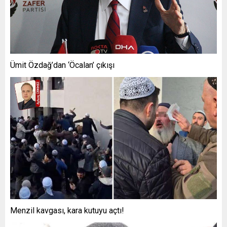
Ümit Özdağ’dan ‘Öcalan’ çıkışı
Menzil kavgası, kara kutuyu açtı!