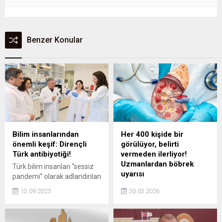
Benzer Konular
Bilim insanlarından
Her 400 kişide bir
önemli keşif: Dirençli
görülüyor, belirti
Türk antibiyotiği!
vermeden ilerliyor!
Uzmanlardan böbrek
Türk bilim insanları “sessiz
uyarısı
pandemi” olarak adlandırılan
antibiyotik direncine etkili
At nalı böbrek, çoğu zaman
13.09.2025
30.03.2026
yeni nesil antibiyotik üretti.
belirti vermeden yıllarca fark
Yeni nesil antibiyotikler,
edilmeden ilerleyebiliyor.
birçok hastalığın tedavisinde
Uzmanlar, idrar yolu