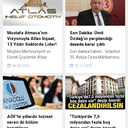
kullanılabilecek.
tıkanıklığı, böbrek taşı,
enfeksiyon ve hipertansiyon
gibi ek hastalık risklerine
karşı düzenli takip
uyarısında bulunuyor.
Mustafa Atmaca’nın
Son Dakika: Ümit
Vizyonuyla Atlas İnşaat,
Özdağ’ın yargılandığı
13 Yıldır Sektörde Lider!
davada karar çıktı
Müşteri Memnuniyeti ve
Son dakika haberi... İstanbul
Esnek Çözümler Atlas
35. Asliye Ceza Mahkemesi,
İnşaat, müşterilerinin
"Cumhurbaşkanına alenen
08.08.2025
25.12.2025
ihtiyaçlarına göre
hakaret" suçlamasıyla
şekillendirdiği kişiye özel
yargılanan Zafer Partisi
ödeme planları sayesinde
Genel Başkanı Ümit
geniş kitlelere ulaşmayı
Özdağ'ın beraatına karar
başardı. Yıllar içinde
verdi.
geliştirdiği esnek satış
stratejileriyle ekonomik
koşullar ne olursa olsun
vatandaşların hayallerini
AÖF’te yıllardır hizmet
“Türkiye’de 7,5
gerçeğe dönüştürdü.
veren iki bölüm
milyondan fazla boş
kapatılıyor
daire var” deyip önerdi: