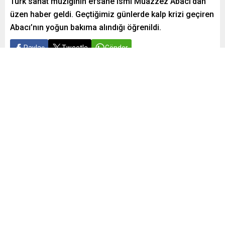
Türk sanat müziğinin efsane ismi Muazzez Abacı’dan
üzen haber geldi. Geçtiğimiz günlerde kalp krizi geçiren
Abacı’nın yoğun bakıma alındığı öğrenildi.
Paylaş
Tweetle
Gönder
Yayınlama: 05.11.2025
A
A
+
-
0