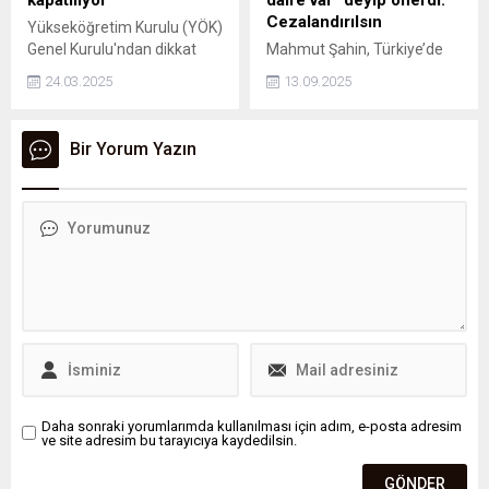
Cezalandırılsın
Yükseköğretim Kurulu (YÖK)
Genel Kurulu'ndan dikkat
Mahmut Şahin, Türkiye’de
çeken bir karar geldi.
kira krizinin en büyük
24.03.2025
13.09.2025
Anadolu Üniversitesi'nin
nedenlerinden birinin ihtiyaç
Açıköğretim Fakültesi (AÖF)
fazlası konutların boş
bünyesinde uzun yıllardır
tutulması olduğunu belirtip
Bir Yorum Yazın
eğitim veren İktisat ve
"Konut yatırım aracı değildir"
İşletme
diyerek ihtiyacı dışında ev
bölümleri kapatılıyor.
alanların cezalandırılması
gerektiğini söyledi.
Daha sonraki yorumlarımda kullanılması için adım, e-posta adresim
ve site adresim bu tarayıcıya kaydedilsin.