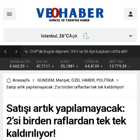
İstanbul,
26
°C
Açık
YENİ Parti’ye geçecek ilk isim belli oldu: Mamak Belediye Başkanı CHP’den istifa etti
GRAM ALTIN
DOLAR
EURO
STERLİN
BIST 100
6.660,55
47,7111
55,1881
64,4139
13.779,39
Anasayfa
GÜNDEM
,
Manşet
,
ÖZEL HABER
,
POLİTİKA
Satışı artık yapılamayacak: 2’si birden raflardan tek tek kaldırılıyor!
Satışı artık yapılamayacak:
2’si birden raflardan tek tek
kaldırılıyor!