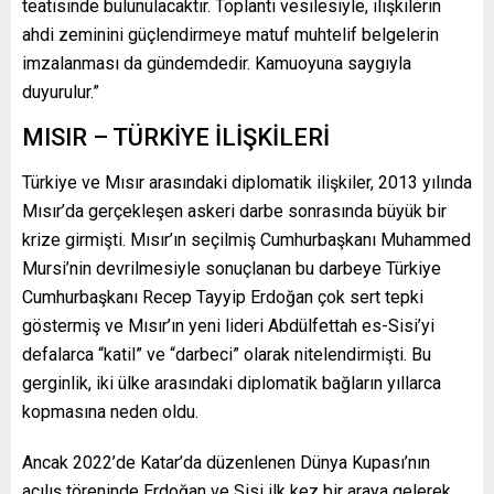
teatisinde bulunulacaktır. Toplantı vesilesiyle, ilişkilerin
ahdi zeminini güçlendirmeye matuf muhtelif belgelerin
imzalanması da gündemdedir. Kamuoyuna saygıyla
duyurulur.”
MISIR – TÜRKİYE İLİŞKİLERİ
Türkiye ve Mısır arasındaki diplomatik ilişkiler, 2013 yılında
Mısır’da gerçekleşen askeri darbe sonrasında büyük bir
krize girmişti. Mısır’ın seçilmiş Cumhurbaşkanı Muhammed
Mursi’nin devrilmesiyle sonuçlanan bu darbeye Türkiye
Cumhurbaşkanı Recep Tayyip Erdoğan çok sert tepki
göstermiş ve Mısır’ın yeni lideri Abdülfettah es-Sisi’yi
defalarca “katil” ve “darbeci” olarak nitelendirmişti. Bu
gerginlik, iki ülke arasındaki diplomatik bağların yıllarca
kopmasına neden oldu.
Ancak 2022’de Katar’da düzenlenen Dünya Kupası’nın
açılış töreninde Erdoğan ve Sisi ilk kez bir araya gelerek