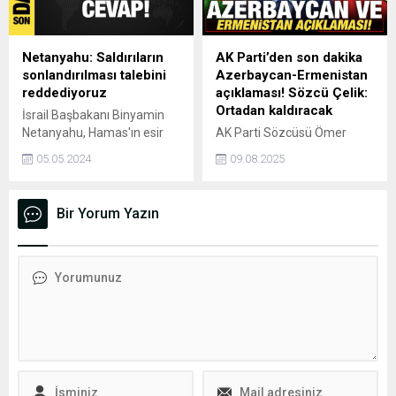
sevdiğiniz web siteler
kurmuş ve büyük projelere
gözükecek.
imza atmıştır.
Netanyahu: Saldırıların
AK Parti’den son dakika
sonlandırılması talebini
Azerbaycan-Ermenistan
reddediyoruz
açıklaması! Sözcü Çelik:
Ortadan kaldıracak
İsrail Başbakanı Binyamin
Netanyahu, Hamas'ın esir
AK Parti Sözcüsü Ömer
takası mutabakatı için dile
Çelik, Azerbaycan ve
05.05.2024
09.08.2025
getirdiği Gazze Şeridi'ne
Ermenistan arasında dün
yönelik saldırıların
ABD'de imzalanan barış
sonlandırılması talebini
anlaşmasına ilişkin
Bir Yorum Yazın
kabul etmeyeceklerini
"Erdoğan'ın Güney Kafkasya
belirtti.
için ortaya koyduğu barış
vizyonu herkesin faydasına
olan yeni kazanımlar
getirecektir" dedi.