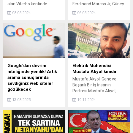
alan Viterbo kentinde
Ferdinand Marcos Jr, Güney
bulunan İkinci Dünya
Çin Denizi'ndeki ihtilaflı
08.05.2024
06.05.2024
Savaşı'ndan kalma
sularda gerginliği
bombanın etkisiz hale
tırmandırmamak için Çin'e
getirilmesine yönelik
tazyikli suyla karşılık
taşınma işlemi için 36 bin
vermeyeceklerini bildirdi.
kişi tahliye edildi.
Google’dan devrim
Elektrik Mühendisi
niteliğinde yenilik! Artık
Mustafa Akyol kimdir
arama sonuçlarında
Mustafa Akyol: Genç ve
sevdiğiniz web siteler
Başarılı Bir İş İnsanın
gözükecek
Portresi Mustafa Akyol,
Google'dan devrim
2009 yılında Kocaeli
13.08.2025
19.11.2024
niteliğinde yenilik geliyor.
Üniversitesi'nden mezun
Arama sonuçlarına
olduktan sonra ticari
kullanıcıların memnun
hayatına atılan genç ve
kalacağı özellik olan "Tercih
dinamik bir girişimcidir. Azmi
Edilen Kaynaklar" sayesinde
ve başarısı sayesinde kısa
artık arama sonuçlarında
sürede kendi şirketini