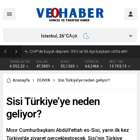
İstanbul,
26
°C
Açık
YENİ Parti’ye geçecek ilk isim belli oldu: Mamak Belediye Başkanı CHP’den istifa etti
GRAM ALTIN
DOLAR
EURO
STERLİN
BIST 100
6.552,32
47,5851
55,1265
64,2466
13.703,13
Anasayfa
DÜNYA
Sisi Türkiye’ye neden geliyor?
Sisi Türkiye’ye neden
geliyor?
Mısır Cumhurbaşkanı Abdülfettah es-Sisi, yarın ilk kez
Türkiye’de ziyaret gerçekleştirecek. Sisi’nin Türkiye