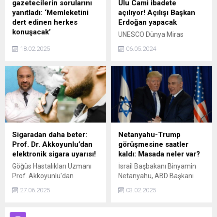
gazetecilerin sorularını
Ulu Cami ibadete
yanıtladı: ‘Memleketini
açılıyor! Açılışı Başkan
dert edinen herkes
Erdoğan yapacak
konuşacak’
UNESCO Dünya Miras
İstanbul Büyükşehir
Listesinde yer alan
18.02.2025
06.05.2024
Belediye (İBB) Başkanı
Sivas'taki Divriği Ulu Camii
Ekrem İmamoğlu, eski
ve Darüşşifası'nda
içişleri bakanlarından
restorasyon çalışmaları
Sadettin Tantan ile Fatih
tamamlandı. Tarihi cami,
İskenderpaşa Mahallesi’nde
bugün Cumhurbaşkanı
yapılan ve İstanbul Güreş
Erdoğan'ın uzaktan
İhtisas Kulübü’ne
bağlantısı ile ziyarete ve
kazandırılacak yeni tesisin
ibadete açılacak.
temelini attı. İmamoğlu,
Sigaradan daha beter:
Netanyahu-Trump
törenin ardından
Prof. Dr. Akkoyunlu’dan
görüşmesine saatler
gazetecilerin gündeme
elektronik sigara uyarısı!
kaldı: Masada neler var?
ilişkin sorularını yanıtladı.
Göğüs Hastalıkları Uzmanı
İsrail Başbakanı Binyamin
Prof. Akkoyunlu'dan
Netanyahu, ABD Başkanı
sigaraya oranla daha
Donald Trump'ın daveti
27.06.2025
03.02.2025
masum olduğu düşünülen
üzerine Washington'a geldi.
elektronik sigaranın,
İki liderin görüşmede Gazze,
özellikle gençlerde geri
esirler ve İran'ı ele alması