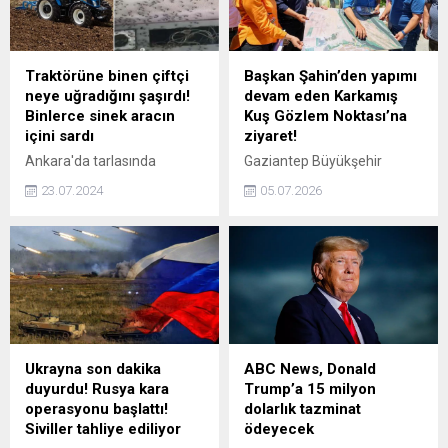
gösterdi. Çelik, "Bu seviye
yoksunu siyasete tüm siyasi
gücümüzle cevap
vereceğiz" dedi.
Traktörüne binen çiftçi
Başkan Şahin’den yapımı
neye uğradığını şaşırdı!
devam eden Karkamış
Binlerce sinek aracın
Kuş Gözlem Noktası’na
içini sardı
ziyaret!
Ankara'da tarlasında
Gaziantep Büyükşehir
çalışmak için traktörünün
Belediye Başkanı Fatma
23.07.2024
05.07.2026
başına geçen çiftçi, aracın
Şahin, Karkamış’ta yapımı
içerisindeki binlerce sinekle
devam eden Kuş Gözlem
karşılaşmasının ardından
Noktası’nda incelemelerde
neye uğradığını şaşırdı.
bulunarak son hazırlıkları
Sinekleri eliyle temizlemeye
yerinde değerlendirdi.
çalışan vatandaşın çabası
da boşa çıkarken kendisini
korumak için ağzını ve
kulaklarını kapattı.
Ukrayna son dakika
ABC News, Donald
duyurdu! Rusya kara
Trump’a 15 milyon
operasyonu başlattı!
dolarlık tazminat
Siviller tahliye ediliyor
ödeyecek