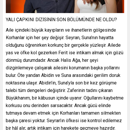
YALI ÇAPKINI DİZİSİNİN SON BÖLÜMÜNDE NE OLDU?
Aile içindeki büyük kayıpların ve ihanetlerin gölgesinde
Korhanlar için her şey değişir. Seyran, Suna’nın hayatta
olduğunu öğrenirken korkunç bir gerçekle yüzleşir. Ailede
yas ve öfke kol gezerken Ferit ise intikam almak için gözü
dönmüş durumdadır. Ancak Halis Ağa, her şeyi
dizginlemeye çalışarak ailesini korumanın başka yollarını
bulur. Öte yandan Abidin ve Suna arasındaki gerilim doruk
noktasına ulaşır. Abidin’in, Suna’yla son bir kez görüşme
talebi tüm dengeleri değiştirir. Zaferinin tadını çıkaran
Büyükhanım, bir kâbusun içinde uyanır: Oğullarını kaybetme
korkusu onu derinden sarsacaktır. Ancak gücü elinde
tutmaya devam etmek için Korhanları tamamen silmekten
başka çaresi yoktur. Seyran’ın öfkesi ise kontrol edilemez
bir hâl alır; artık intikam için harekete geçmeye hazırdır.