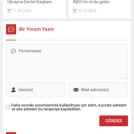
Ukrayna Devlet Başkanı
ABD'nin önde gelen
Volodimir Zelenskiy, Rus
kanallarından ABC News,
11.05.2024
15.12.2024
ordusunun, Ukrayna'nın
Donald Trump'a yönelik
Harkov bölgesine yeni saldırı
açılan iftira davasında 15
dalgası başlattığını bildirdi.
milyon dolarlık tazminat
Bir Yorum Yazın
ödemeyi kabul etti.
Daha sonraki yorumlarımda kullanılması için adım, e-posta adresim
ve site adresim bu tarayıcıya kaydedilsin.