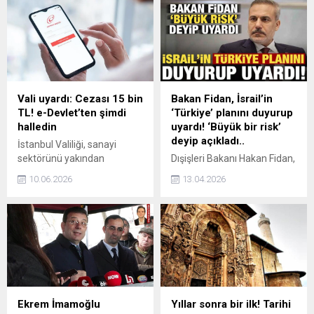
Vali uyardı: Cezası 15 bin
Bakan Fidan, İsrail’in
TL! e-Devlet’ten şimdi
‘Türkiye’ planını duyurup
halledin
uyardı! ‘Büyük bir risk’
deyip açıkladı..
İstanbul Valiliği, sanayi
sektörünü yakından
Dışişleri Bakanı Hakan Fidan,
ilgilendirecek önemli bir
İsrail'in Suriye'deki
10.06.2026
13.04.2026
uyarı gerçekleştirdi. Valiliğe
hamlelerinin Türkiye
bağlı İstanbul İl Sanayi ve
açısından büyük bir risk
Teknoloji Müdürlüğü, Yıllık
olduğunu söyledi. Bakan
İşletme Cetveli bildiriminde
Fidan, İsrail'in düşmansız
bulunmayan işletmelerin
yaşayamayacağını
idari para cezasıyla karşı
belirterek Türkiye'yi yeni
karşıya kalacağını duyurdu.
düşman ilan etmek
istediklerini söyledi.
Ekrem İmamoğlu
Yıllar sonra bir ilk! Tarihi