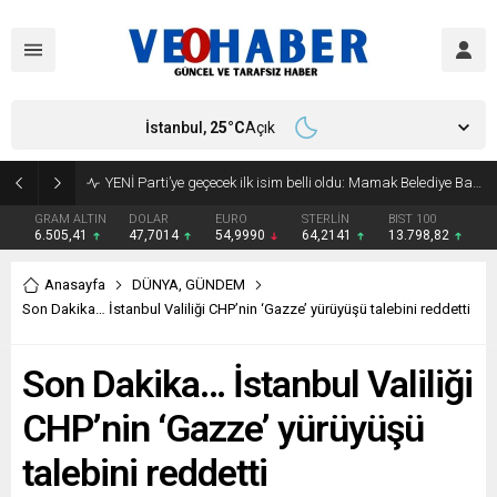
İstanbul,
25
°C
Açık
YENİ Parti’ye geçecek ilk isim belli oldu: Mamak Belediye Başkanı CHP’den istifa etti
GRAM ALTIN
DOLAR
EURO
STERLİN
BIST 100
6.505,41
47,7014
54,9990
64,2141
13.798,82
Anasayfa
DÜNYA
,
GÜNDEM
Son Dakika… İstanbul Valiliği CHP’nin ‘Gazze’ yürüyüşü talebini reddetti
Son Dakika… İstanbul Valiliği
CHP’nin ‘Gazze’ yürüyüşü
talebini reddetti