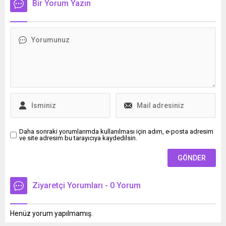
Bir Yorum Yazın
dönüşü olmayan akciğer
bekleniyor.
hasarlarına ve ölümcül
sonuçlara sebep olacağı
konusunda uyarılarda
bulundu.
Daha sonraki yorumlarımda kullanılması için adım, e-posta adresim
ve site adresim bu tarayıcıya kaydedilsin.
Ziyaretçi Yorumları - 0 Yorum
Henüz yorum yapılmamış.