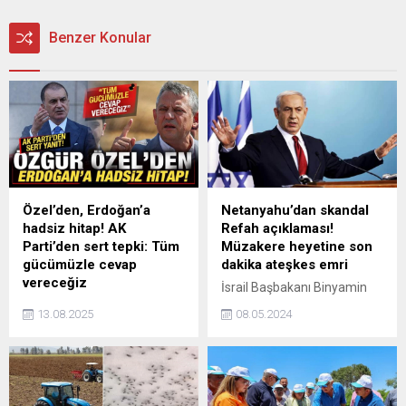
Benzer Konular
Özel’den, Erdoğan’a
Netanyahu’dan skandal
hadsiz hitap! AK
Refah açıklaması!
Parti’den sert tepki: Tüm
Müzakere heyetine son
gücümüzle cevap
dakika ateşkes emri
vereceğiz
İsrail Başbakanı Binyamin
Son dakika haberi... AK Parti
Netanyahu, Hamas ile
13.08.2025
08.05.2024
Sözcüsü Ömer Çelik,
ateşkes müzakereleri için
Cumhurbaşkanı Erdoğan'a
Mısır’ın başkenti Kahire'ye
"Lan" diyerek hitap eden
giden heyete ateşkes
CHP Genel Başkanı Özgür
şartları konusunda talimat
Özel'e çok sert tepki
verdiğini açıkladı.