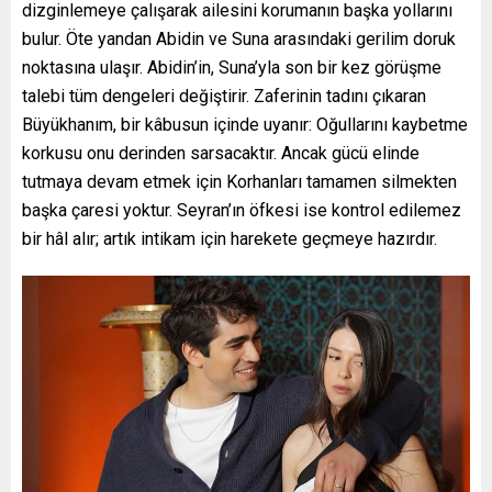
dizginlemeye çalışarak ailesini korumanın başka yollarını
bulur. Öte yandan Abidin ve Suna arasındaki gerilim doruk
noktasına ulaşır. Abidin’in, Suna’yla son bir kez görüşme
talebi tüm dengeleri değiştirir. Zaferinin tadını çıkaran
Büyükhanım, bir kâbusun içinde uyanır: Oğullarını kaybetme
korkusu onu derinden sarsacaktır. Ancak gücü elinde
tutmaya devam etmek için Korhanları tamamen silmekten
başka çaresi yoktur. Seyran’ın öfkesi ise kontrol edilemez
bir hâl alır; artık intikam için harekete geçmeye hazırdır.