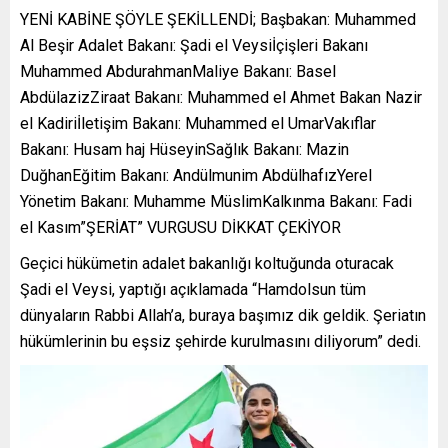
YENİ KABİNE ŞÖYLE ŞEKİLLENDİ; Başbakan: Muhammed
Al Beşir Adalet Bakanı: Şadi el Veysiİçişleri Bakanı
Muhammed AbdurahmanMaliye Bakanı: Basel
AbdülazizZiraat Bakanı: Muhammed el Ahmet Bakan Nazir
el Kadiriİletişim Bakanı: Muhammed el UmarVakıflar
Bakanı: Husam haj HüseyinSağlık Bakanı: Mazin
DuğhanEğitim Bakanı: Andülmunim AbdülhafızYerel
Yönetim Bakanı: Muhamme MüslimKalkınma Bakanı: Fadi
el Kasım”ŞERİAT” VURGUSU DİKKAT ÇEKİYOR
Geçici hükümetin adalet bakanlığı koltuğunda oturacak
Şadi el Veysi, yaptığı açıklamada “Hamdolsun tüm
dünyaların Rabbi Allah’a, buraya başımız dik geldik. Şeriatın
hükümlerinin bu eşsiz şehirde kurulmasını diliyorum” dedi.