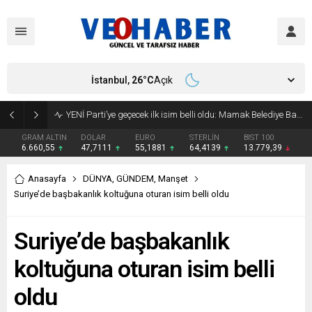
İstanbul,
26
°C
Açık
YENİ Parti’ye geçecek ilk isim belli oldu: Mamak Belediye Başkanı CHP’den istifa etti
GRAM ALTIN
DOLAR
EURO
STERLİN
BIST 100
6.660,55
47,7111
55,1881
64,4139
13.779,39
Anasayfa
DÜNYA
,
GÜNDEM
,
Manşet
Suriye’de başbakanlık koltuğuna oturan isim belli oldu
Suriye’de başbakanlık
koltuğuna oturan isim belli
oldu