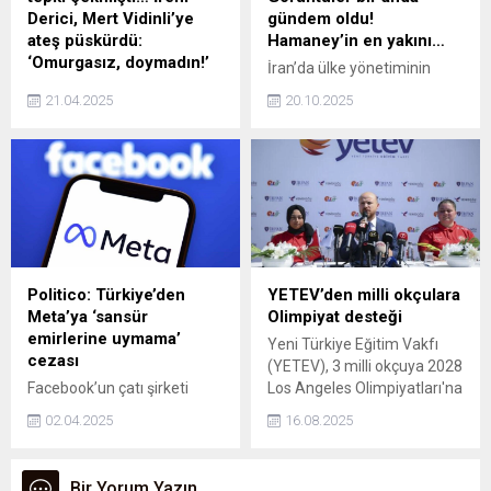
sarımsağı bile gölgede
Derici, Mert Vidinli’ye
gündem oldu!
bırakıyor.
ateş püskürdü:
Hamaney’in en yakını…
‘Omurgasız, doymadın!’
İran’da ülke yönetiminin
Ünlü şarkıcı İrem Derici,
önemli isimlerinden ve İran
21.04.2025
20.10.2025
Espressolab paylaşımıyla
lideri Ayetullah Ali
tepkileri üzerine çeken Mert
Hamaney'in danışmanı Ali
Vidinli'ye yüklendi. Vidinli'yi
Şemhani'nin kızının
takipten çıkan Derici,
düğününe ait olduğu iddia
Doymadın. Bu kadar hassas
edilen görüntülerin
bir dönemde sana kocaman
sızdırılması tartışmalara yol
bi pes dedi.
açtı.
Politico: Türkiye’den
YETEV’den milli okçulara
Meta’ya ‘sansür
Olimpiyat desteği
emirlerine uymama’
Yeni Türkiye Eğitim Vakfı
cezası
(YETEV), 3 milli okçuya 2028
Facebook’un çatı şirketi
Los Angeles Olimpiyatları'na
Meta'nın, 'Türkiye’nin içerik
kadar maddi kaynak ve burs
02.04.2025
16.08.2025
sınırlama taleplerine
sağlayacak. Destek,
uymadığı' gerekçesiyle para
sporcuların başarılarına
cezasına çarptırıldığı
odaklanmasını hedefliyor.
Bir Yorum Yazın