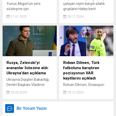
Yunus Akgün'ün yeni
çatışan rejim karşıtı silahlı
sözleşme için
grupların Halep kent
Galatasaray'dan 3 milyon
merkezine girmesiyle
31.01.2025
29.11.2024
Euro talep ettiği iddia edildi.
birlikte bölgedeki tansiyon
iyice yükseldi. Bu gelişme
üzerine Rus güçleri Halep'i
vurmaya başladı.
Rusya, Zelenski’yi
Rıdvan Dilmen, Türk
arananlar listesine aldı:
futbolunu karıştıran
Ukrayna’dan açıklama
pozisyonun VAR
kayıtlarını açıkladı
Ukrayna Dışişleri Bakanlığı,
Devlet Başkanı Vladimir
Rıdvan Dilmen, Sivasspor-
Zelenski'nin Rusya'da
Galatasaray maçının önüne
05.05.2024
09.12.2024
arananlar listesine alındığına
geçen Barış Alper Yılmaz-
ilişkin bilgilerin, Rus devleti
Rey Manaj pozisyonunda
ve propagandasının
maçın tartışılan hakemi
Bir Yorum Yazın
çaresizliğinin kanıtı
Turgut Doman ile VAR
olduğunu ifade etti.
hakemi Alper Çetin arasında