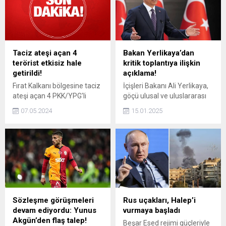
Taciz ateşi açan 4
Bakan Yerlikaya’dan
terörist etkisiz hale
kritik toplantıya ilişkin
getirildi!
açıklama!
Fırat Kalkanı bölgesine taciz
İçişleri Bakanı Ali Yerlikaya,
ateşi açan 4 PKK/YPG’li
göçü ulusal ve uluslararası
terörist etkisiz hale getirildi.
hukuk, insan hakları ve
07.05.2024
15.01.2025
medeniyet değerlerine bağlı
olarak yönetmeye devam
ettiklerini bildirdi.
Sözleşme görüşmeleri
Rus uçakları, Halep’i
devam ediyordu: Yunus
vurmaya başladı
Akgün’den flaş talep!
Beşar Esed rejimi güçleriyle