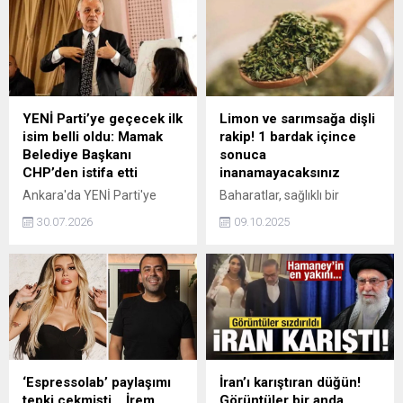
YENİ Parti’ye geçecek ilk
Limon ve sarımsağa dişli
isim belli oldu: Mamak
rakip! 1 bardak içince
Belediye Başkanı
sonuca
CHP’den istifa etti
inanamayacaksınız
Ankara'da YENİ Parti'ye
Baharatlar, sağlıklı bir
geçeceği konuşulan Mamak
yaşamın vazgeçilmez
30.07.2026
09.10.2025
Belediye Başkanı Veli
unsurlarındandır. Ancak öyle
Gündüz Şahin, vizyon
bir baharat var ki, kaynatılıp
farklılığını gerekçe
suyu içildiğinde adeta bir
göstererek CHP'den istifa
şifa kaynağına dönüşüyor.
etti. Şahin'in yakında yeni
Vücuttaki iltihap ve
partisine katılması
enfeksiyonla savaşarak
bekleniyor.
bağışıklığı güçlendiriyor,
hastalıklara karşı doğal bir
kalkan oluşturuyor. Etkisi
‘Espressolab’ paylaşımı
İran’ı karıştıran düğün!
öyle güçlü ki, limon ve
tepki çekmişti… İrem
Görüntüler bir anda